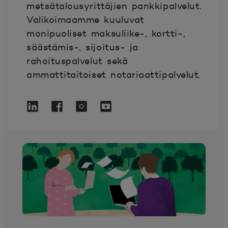
metsätalousyrittäjien pankkipalvelut.
Valikoimaamme kuuluvat
monipuoliset maksuliike-, kortti-,
säästämis-, sijoitus- ja
rahoituspalvelut sekä
ammattitaitoiset notariaattipalvelut.
Linkedin
Avautuu uuteen ikkunaan.
POP Pankki Facebookissa
Avautuu uuteen ikkunaan.
Instagram
Avautuu uuteen ikkunaan.
YouTube
Avautuu uuteen ikkunaan.