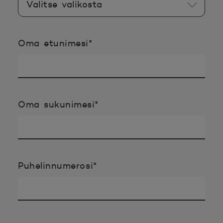
Pakollinen tieto täyttää
Oma etunimesi
*
Pakollinen tieto täyttää
Oma sukunimesi
*
Pakollinen tieto täyttää
Puhelinnumerosi
*