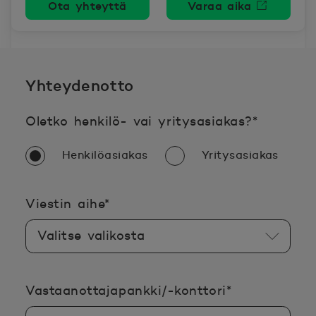
Ota yhteyttä
Varaa aika
Avautuu uutee
Yhteydenotto
Pakollin
Oletko henkilö- vai yritysasiakas?
*
Henkilöasiakas
Yritysasiakas
Pakollinen tieto täyttää
Viestin aihe
*
Pakollinen ti
Vastaanottajapankki/-konttori
*