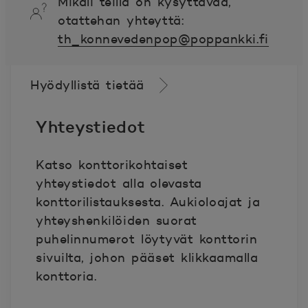
Mikäli teillä on kysyttävää,
otattehan yhteyttä:
th_konnevedenpop@poppankki.fi
Hyödyllistä tietää
Yhteystiedot
Katso konttorikohtaiset
yhteystiedot alla olevasta
konttorilistauksesta. Aukioloajat ja
yhteyshenkilöiden suorat
puhelinnumerot löytyvät konttorin
sivuilta, johon pääset klikkaamalla
konttoria.