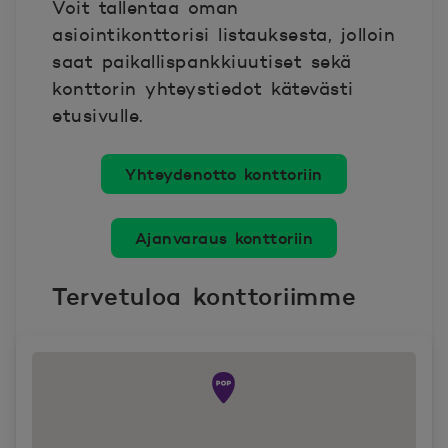
Voit tallentaa oman
asiointikonttorisi listauksesta, jolloin
saat paikallispankkiuutiset sekä
konttorin yhteystiedot kätevästi
etusivulle.
Yhteydenotto konttoriin
Ajanvaraus konttoriin
Tervetuloa konttoriimme