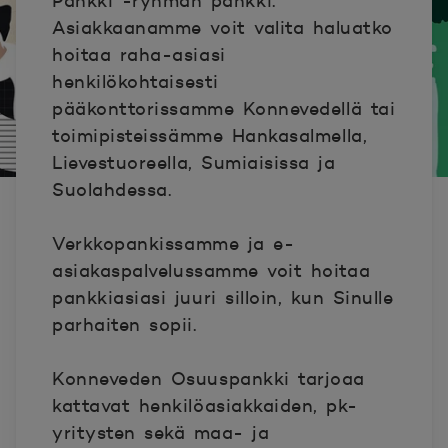
Pankki -ryhmän pankki.
Asiakkaanamme voit valita haluatko
hoitaa raha-asiasi
henkilökohtaisesti
pääkonttorissamme Konnevedellä tai
toimipisteissämme Hankasalmella,
Lievestuoreella, Sumiaisissa ja
Suolahdessa.
Verkkopankissamme ja e-
asiakaspalvelussamme voit hoitaa
pankkiasiasi juuri silloin, kun Sinulle
parhaiten sopii.
Konneveden Osuuspankki tarjoaa
kattavat henkilöasiakkaiden, pk-
yritysten sekä maa- ja