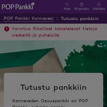
Hae
Kirjaudu
Valikko
POP Pankki, etusivulle
POP Pankki Konnevesi
Tutustu pankkiin
Varoitus: Rikolliset kalastelevat tietoja
viesteillä ja puheluilla
Tutustu pankkiin
Konneveden Osuuspankki on POP