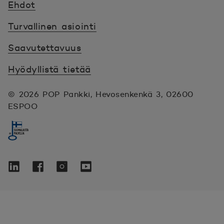
Ehdot
Turvallinen asiointi
Saavutettavuus
Hyödyllistä tietää
© 2026 POP Pankki,
Hevosenkenkä 3, 02600
ESPOO
Seuraa meitä sosiaalisessa mediassa
Linkedin
Avautuu uuteen ikkunaan.
Facebook
Avautuu uuteen ikkunaan.
Instagram
Avautuu uuteen ikkunaan.
YouTube
Avautuu uuteen ikkunaan.