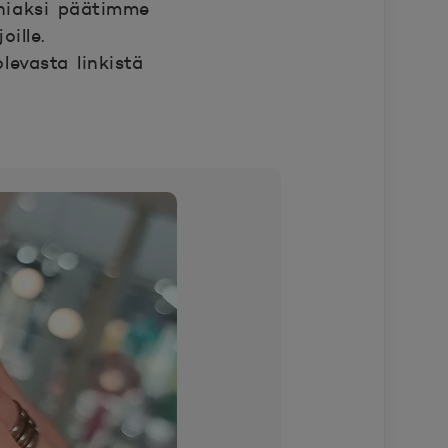
nniaksi päätimme
ille.
levasta linkistä