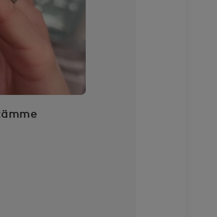
eitämme