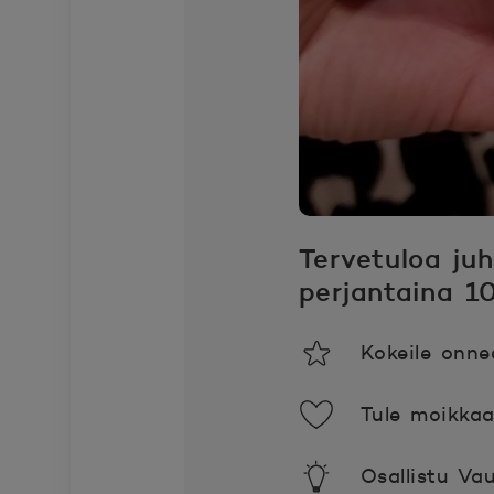
Tervetuloa ju
perjantaina 10
Kokeile onn
Tule moikka
Osallistu Va