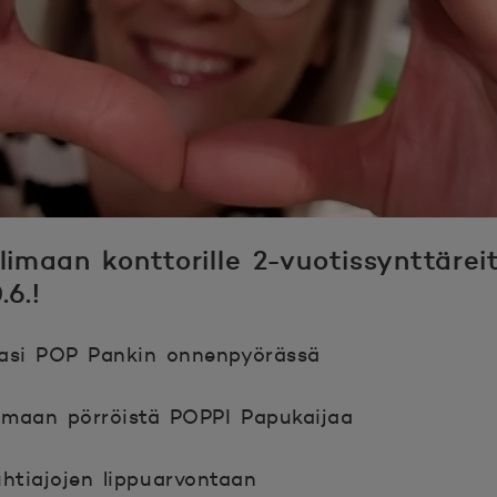
hlimaan konttorille 2-vuotissynttär
.6.!
easi POP Pankin onnenpyörässä
amaan pörröistä POPPI Papukaijaa
uhtiajojen lippuarvontaan