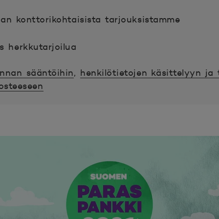
an konttorikohtaisista tarjouksistamme
 herkkutarjoilua
nnan sääntöihin
,
henkilötietojen käsittelyyn ja
losteeseen