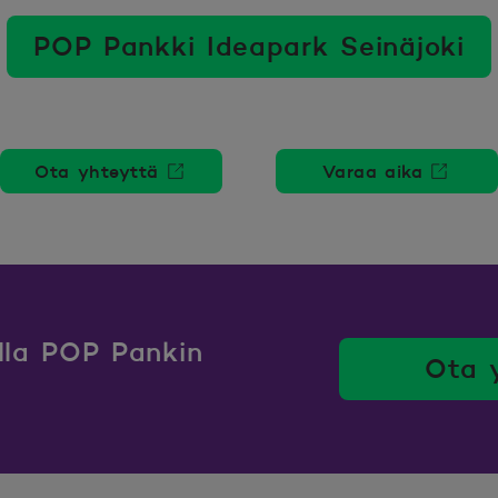
POP Pankki Ideapark Seinäjoki
Ota yhteyttä
Varaa aika
Avautuu uuteen ikkunaan.
Avautuu uu
ulla POP Pankin
Ota 