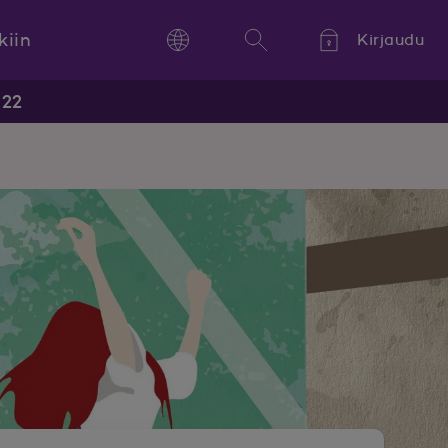
kiin
Kirjaudu
Language
Hae
Kieli,
022
Språk,
Language