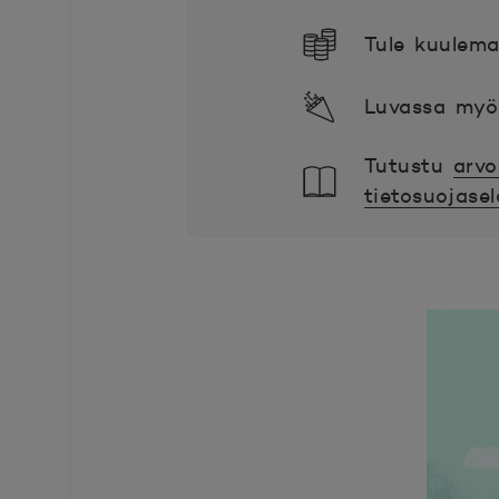
Tule kuulema
Luvassa myös
Tutustu
arvo
tietosuojase