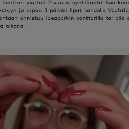
 konttori viettää 2-vuotis synttäreitä. Sen ku
styyn ja arpoa 3 päivän liput kahdelle Vauhtiajo
ntaan onnistuu Ideaparkin konttorilla tai alla o
enä aikana.