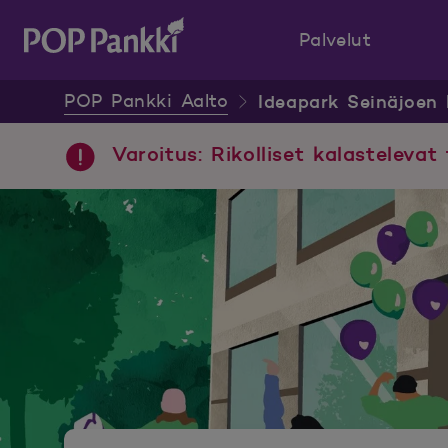
Palvelut
POP Pankki, etusivulle
POP Pankki Aalto
Ideapark Seinäjoen 
Varoitus: Rikolliset kalastelevat 