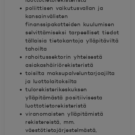
luottotietorekisteristä
poliittisen vaikutusvallan ja
kansainvälisten
finanssipakotteiden kuulumisen
selvittämiseksi tarpeelliset tiedot
tällaisia tietokantoja ylläpitäviltä
tahoilta
rahoitussektorin yhteisestä
asiakashäiriörekisteristä
toisilta maksupalveluntarjoajilta
ja luottolaitoksilta
tulorekisterikeskuksen
ylläpitämästä positiivisesta
luottotietorekisteristä
viranomaisten ylläpitämistä
rekistereistä, mm.
väestötietojärjestelmästä,