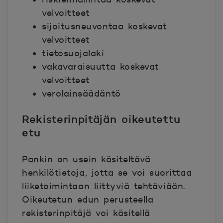
velvoitteet
sijoitusneuvontaa koskevat
velvoitteet
tietosuojalaki
vakavaraisuutta koskevat
velvoitteet
verolainsäädäntö
Rekisterinpitäjän oikeutettu
etu
Pankin on usein käsiteltävä
henkilötietoja, jotta se voi suorittaa
liiketoimintaan liittyviä tehtäviään.
Oikeutetun edun perusteella
rekisterinpitäjä voi käsitellä