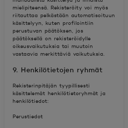
manuaalista käsittelyä ja ilmaista
mielipiteensä. Rekisteröity voi myös
riitauttaa pelkästään automatisoituun
käsittelyyn, kuten profilointiin
perustuvan päätöksen, jos
päätöksellä on rekisteröidylle
oikeusvaikutuksia tai muutoin
vastaavia merkittäviä vaikutuksia.
9. Henkilötietojen ryhmät
Rekisterinpitäjän tyypillisesti
käsittelemät henkilötietoryhmät ja
henkilötiedot:
Perustiedot