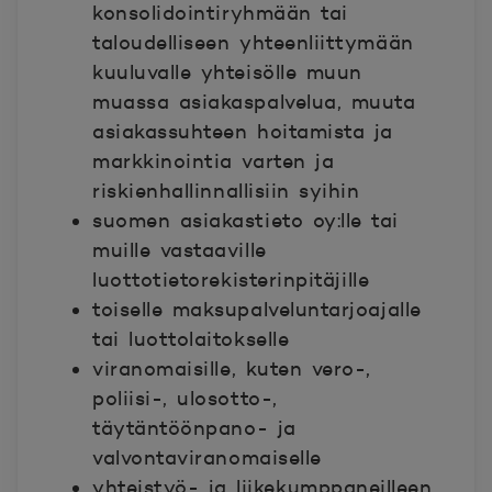
konsolidointiryhmään tai
taloudelliseen yhteenliittymään
kuuluvalle yhteisölle muun
muassa asiakaspalvelua, muuta
asiakassuhteen hoitamista ja
markkinointia varten ja
riskienhallinnallisiin syihin
suomen asiakastieto oy:lle tai
muille vastaaville
luottotietorekisterinpitäjille
toiselle maksupalveluntarjoajalle
tai luottolaitokselle
viranomaisille, kuten vero-,
poliisi-, ulosotto-,
täytäntöönpano- ja
valvontaviranomaiselle
yhteistyö- ja liikekumppaneilleen