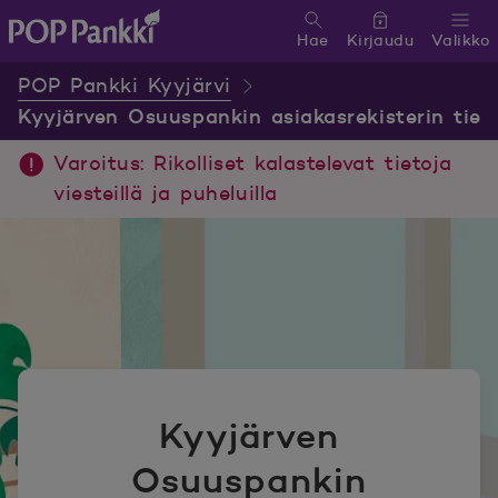
Hae
Kirjaudu
Valikko
POP Pankki, etusivulle
POP Pankki Kyyjärvi
Kyyjärven Osuuspankin asiakasrekisterin tiet
Varoitus: Rikolliset kalastelevat tietoja
viesteillä ja puheluilla
Kyyjärven
Osuuspankin