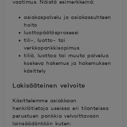
vaatimus. Näistä esimerkkeinä:
asiakaspalvelu ja asiakassuhteen
hoito
luottopäätösprosessi
tili-, luotto- tai
verkkopankkisopimus
tiliä, luottoa tai muuta palvelua
koskeva hakemus ja hakemuksen
käsittely
Lakisääteinen velvoite
Käsittelemme asiakkaan
henkilötietoja useissa eri tilanteissa
perustuen pankkia velvoittavaan
lainsäädäntöön kuten: