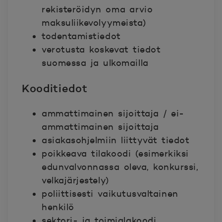
rekisteröidyn oma arvio
maksuliikevolyymeista)
todentamistiedot
verotusta koskevat tiedot
suomessa ja ulkomailla
Kooditiedot
ammattimainen sijoittaja / ei-
ammattimainen sijoittaja
asiakasohjelmiin liittyvät tiedot
poikkeava tilakoodi (esimerkiksi
edunvalvonnassa oleva, konkurssi,
velkajärjestely)
poliittisesti vaikutusvaltainen
henkilö
sektori- ja toimialakoodi