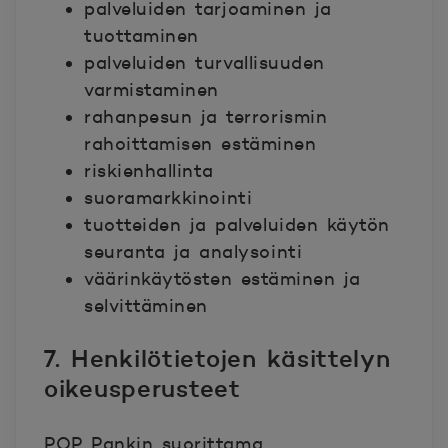
palveluiden tarjoaminen ja
tuottaminen
palveluiden turvallisuuden
varmistaminen
rahanpesun ja terrorismin
rahoittamisen estäminen
riskienhallinta
suoramarkkinointi
tuotteiden ja palveluiden käytön
seuranta ja analysointi
väärinkäytösten estäminen ja
selvittäminen
7. Henkilötietojen käsittelyn
oikeusperusteet
POP Pankin suorittama