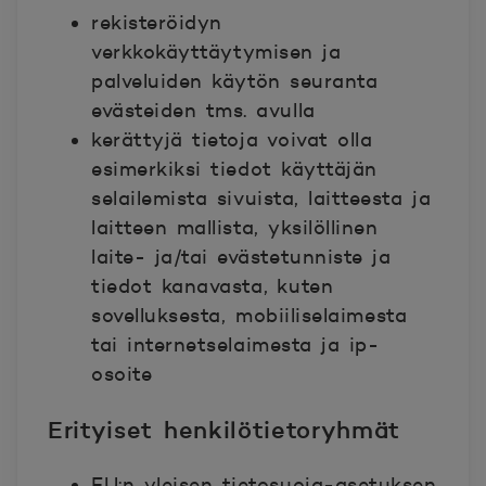
rekisteröidyn
verkkokäyttäytymisen ja
palveluiden käytön seuranta
evästeiden tms. avulla
kerättyjä tietoja voivat olla
esimerkiksi tiedot käyttäjän
selailemista sivuista, laitteesta ja
laitteen mallista, yksilöllinen
laite- ja/tai evästetunniste ja
tiedot kanavasta, kuten
sovelluksesta, mobiiliselaimesta
tai internetselaimesta ja ip-
osoite
Erityiset henkilötietoryhmät
EU:n yleisen tietosuoja-asetuksen