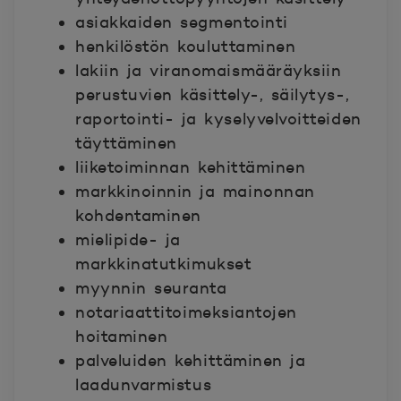
asiakkaiden segmentointi
henkilöstön kouluttaminen
lakiin ja viranomaismääräyksiin
perustuvien käsittely-, säilytys-,
raportointi- ja kyselyvelvoitteiden
täyttäminen
liiketoiminnan kehittäminen
markkinoinnin ja mainonnan
kohdentaminen
mielipide- ja
markkinatutkimukset
myynnin seuranta
notariaattitoimeksiantojen
hoitaminen
palveluiden kehittäminen ja
laadunvarmistus