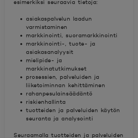
esimerkiksi seuraavia tietoja:
asiakaspalvelun laadun
varmistaminen
markkinointi, suoramarkkinointi
markkinointi-, tuote- ja
asiakasanalyysit
mielipide- ja
markkinatutkimukset
prosessien, palveluiden ja
liiketoiminnan kehittäminen
rahanpesulainsäädäntö
riskienhallinta
tuotteiden ja palveluiden käytön
seuranta ja analysointi
Seuraamalla tuotteiden ja palveluiden