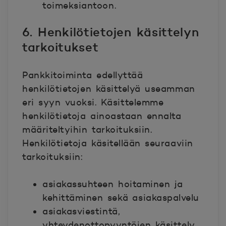
toimeksiantoon.
6. Henkilötietojen käsittelyn
tarkoitukset
Pankkitoiminta edellyttää
henkilötietojen käsittelyä useamman
eri syyn vuoksi. Käsittelemme
henkilötietoja ainoastaan ennalta
määriteltyihin tarkoituksiin.
Henkilötietoja käsitellään seuraaviin
tarkoituksiin:
asiakassuhteen hoitaminen ja
kehittäminen sekä asiakaspalvelu
asiakasviestintä,
yhteydenottopyyntöjen käsittely