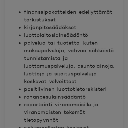
finanssipakotteiden edellyttämät
tarkistukset
kirjanpitosäädökset
luottolaitoslainsäädäntö
palvelua tai tuotetta, kuten
maksupalveluja, vahvaa sähköistä
tunnistamista ja
luottamuspalveluja, asuntolainoja,
luottoja ja sijoituspalveluja
koskevat velvoitteet
positiivinen luottotietorekisteri
rahanpesulainsäädäntö
raportointi viranomaisille ja
viranomaisten tekemät
tietopyynnöt
riskienhallintaa koskevat