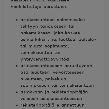
Rekisterinpitäjä käsittelee
henkilötietoja perustuen:
asiakassuhteen solmimiseksi
tehtyyn tarjoukseen tai
hakemukseen, joka koskee
esimerkiksi tiliä, luottoa, palvelu-
tai muuta sopimusta,
toimeksiantoa tai
yhteydenottopyyntöä
asiakassuhteeseen perustuvaan
osallisuuteen, velvoitteeseen,
oikeuteen, palveluun,
sopimukseen tai toimeksiantoon
asiakkaan ja rekisterinpitäjän
väliseen asiakassuhteeseen
rekisterinpitäjälle annettuun