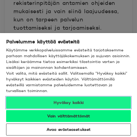
rekisterinpitäjän antamien ohjeiden
mukaisesti ja vain siinä laajuudessa,
kun on tarpeen palvelun
tuottamiseksi ja tarjoamiseksi.
Palvelumme käyttää evästeitä
Rekisterinpitäjä varmistaa soveltuvin
Käytämme verkkopalveluissamme evästeitä tarjotaksemme
salassapito- sekä henkilötietojen
parhaan mahdollisen käyttäjäkokemuksen ja sujuvan asioinnin.
käsittelyä koskevin sopimus- ja muilla
Lisäksi keräämme tietoa esimerkiksi tilastointia varten ja
sisältöjen ja mainonnan kohdentamiseen.
järjestelyillä, että sen käyttämät
Voit valita, mitä evästeitä sallit. Valitsemalla ”Hyväksy kaikki”
alihankkijat ja kumppanit käsittelevät
hyväksyt kaikkien evästeiden käytön. Välttämättömillä
evästeillä varmistamme palveluidemme luotettavan ja
henkilötietoja huolellisesti ja hyvää
turvallisen toiminnan.
tietojenkäsittelytapaa noudattaen.
Hyväksy kaikki
Rekisterinpitäjän käyttämä
Vain välttämättömät
alihankkija voi olla myös POP
Pankkien yhteenliittymään tai POP
Avaa evästeasetukset
Pankki -ryhmään kuuluva yhteisö.