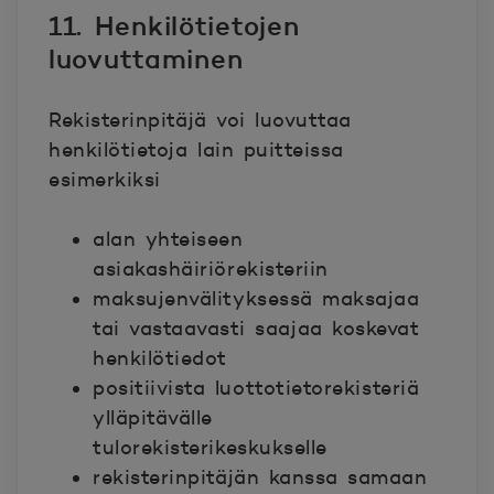
11. Henkilötietojen
luovuttaminen
Rekisterinpitäjä voi luovuttaa
henkilötietoja lain puitteissa
esimerkiksi
alan yhteiseen
asiakashäiriörekisteriin
maksujenvälityksessä maksajaa
tai vastaavasti saajaa koskevat
henkilötiedot
positiivista luottotietorekisteriä
ylläpitävälle
tulorekisterikeskukselle
rekisterinpitäjän kanssa samaan