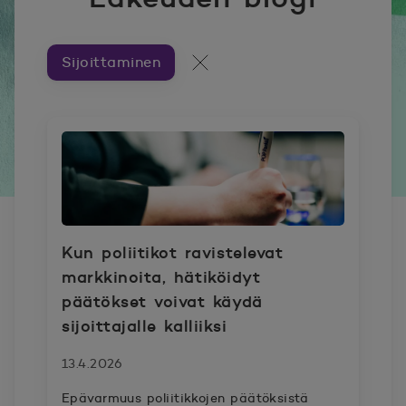
Sijoittaminen
Artikkeleita aiheesta ###
Kaikki artikkelit
Kun poliitikot ravistelevat
markkinoita, hätiköidyt
päätökset voivat käydä
sijoittajalle kalliiksi
13.4.2026
Epävarmuus poliitikkojen päätöksistä