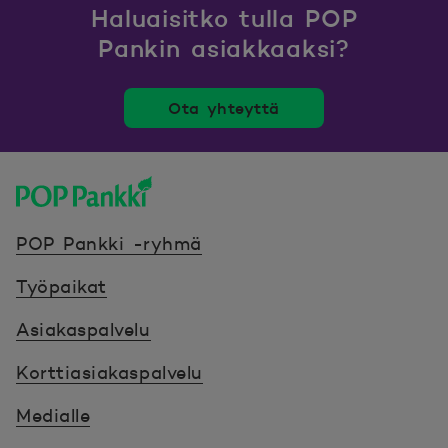
Haluaisitko tulla POP
Pankin asiakkaaksi?
Ota yhteyttä
POP Pankki, etusivulle
POP Pankki -ryhmä
Työpaikat
Asiakaspalvelu
Korttiasiakaspalvelu
Medialle