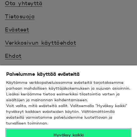
Ota yhteyttä
Tietosuoja
Evästeet
Verkkosivun käyttöehdot
Ehdot
Turvallinen asiointi
Palvelumme käyttää evästeitä
Saavutettavuus
Käytämme verkkopalveluissamme evästeitä tarjotaksemme
parhaan mahdollisen käyttäjäkokemuksen ja sujuvan asioinnin.
Lisäksi keräämme tietoa esimerkiksi tilastointia varten ja
Hyödyllistä tietää
sisältöjen ja mainonnan kohdentamiseen.
Voit valita, mitä evästeitä sallit. Valitsemalla ”Hyväksy kaikki”
© 2026 POP Pankki,
Hevosenkenkä 3, 02600
hyväksyt kaikkien evästeiden käytön. Välttämättömillä
evästeillä varmistamme palveluidemme luotettavan ja
ESPOO
turvallisen toiminnan.
Hyväksy kaikki