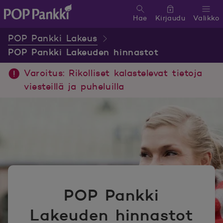
Hae
Kirjaudu
Valikko
POP Pankki, etusivulle
POP Pankki Lakeus
POP Pankki Lakeuden hinnastot
Varoitus: Rikolliset kalastelevat tietoja
viesteillä ja puheluilla
POP Pankki
Lakeuden hinnastot