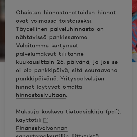
Oheisten hinnasto-otteiden hinnat
ovat voimassa toistaiseksi.
Täydellinen palveluhinnasto on
nähtävissä pankissamme.
Veloitamme kertyneet
palvelumaksut tililtänne
kuukausittain 26. päivänä, ja jos se
ei ole pankkipäivä, sitä seuraavana
pankkipäivänä. Yrityspalvelujen
hinnat löytyvät omalta
hinnastosivultaan
.
Maksuja koskeva tietoasiakirja (pdf),
käyttötili
Finanssivalvonnan
Avautuu uuteen ikkunaan.
sanastomaksutiliin liittyvistä