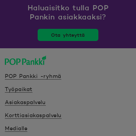
Haluaisitko tulla POP
Pankin asiakkaaksi?
Ota yhteyttä
POP Pankki, etusivulle
POP Pankki -ryhmä
Työpaikat
Asiakaspalvelu
Korttiasiakaspalvelu
Medialle