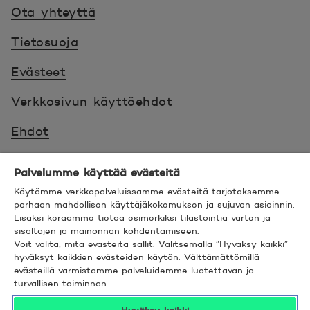
Ota yhteyttä
Tietosuoja
Evästeet
Verkkosivun käyttöehdot
Ehdot
Turvallinen asiointi
Palvelumme käyttää evästeitä
Saavutettavuus
Käytämme verkkopalveluissamme evästeitä tarjotaksemme
parhaan mahdollisen käyttäjäkokemuksen ja sujuvan asioinnin.
Lisäksi keräämme tietoa esimerkiksi tilastointia varten ja
Hyödyllistä tietää
sisältöjen ja mainonnan kohdentamiseen.
Voit valita, mitä evästeitä sallit. Valitsemalla ”Hyväksy kaikki”
© 2026 POP Pankki,
Hevosenkenkä 3, 02600
hyväksyt kaikkien evästeiden käytön. Välttämättömillä
evästeillä varmistamme palveluidemme luotettavan ja
ESPOO
turvallisen toiminnan.