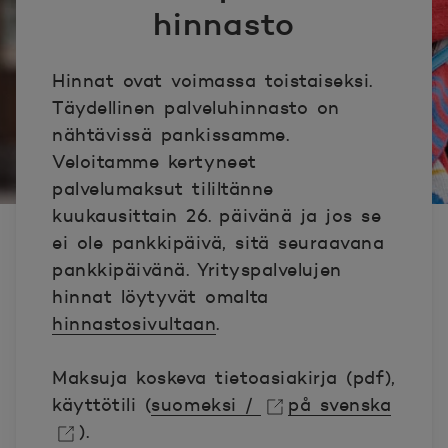
hinnasto
Hinnat ovat voimassa toistaiseksi.
Täydellinen palveluhinnasto on
nähtävissä pankissamme.
Veloitamme kertyneet
palvelumaksut tililtänne
kuukausittain 26. päivänä ja jos se
ei ole pankkipäivä, sitä seuraavana
pankkipäivänä. Yrityspalvelujen
hinnat löytyvät omalta
hinnastosivultaan
.
Maksuja koskeva tietoasiakirja (pdf),
käyttötili (
suomeksi /
på svenska
).
Avautuu uuteen ikkunaan.
Avautuu uuteen ikkunaan.