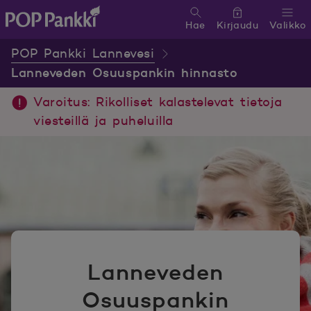
Hae
Kirjaudu
Valikko
POP Pankki, etusivulle
POP Pankki Lannevesi
Lanneveden Osuuspankin hinnasto
Varoitus: Rikolliset kalastelevat tietoja
viesteillä ja puheluilla
Lanneveden
Osuuspankin