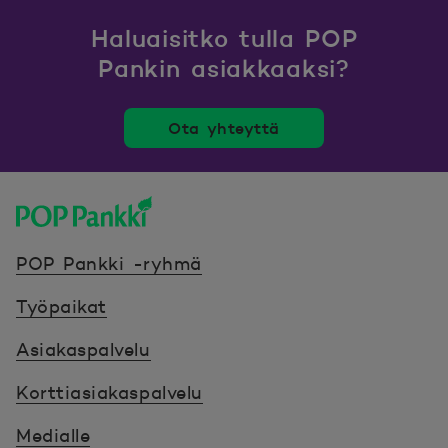
Haluaisitko tulla POP
Pankin asiakkaaksi?
Ota yhteyttä
POP Pankki, etusivulle
POP Pankki -ryhmä
Työpaikat
Asiakaspalvelu
Korttiasiakaspalvelu
Medialle