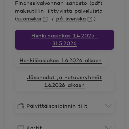
Finanssivalvonnan sanasto (pdf)
maksutiliin liittyvistä palveluista
(
suomeksi
/
på svenska
).
Avautuu uuteen ikkunaan.
Avautuu uuteen ikkunaan.
Henkilöasiakas 1.4.2025-
31.5.2026
Henkilöasiakas 1.6.2026 alkaen
Jäsenedut ja -etuusryhmät
1.6.2026 alkaen
Päivittäisasioinnin tilit
Kortit