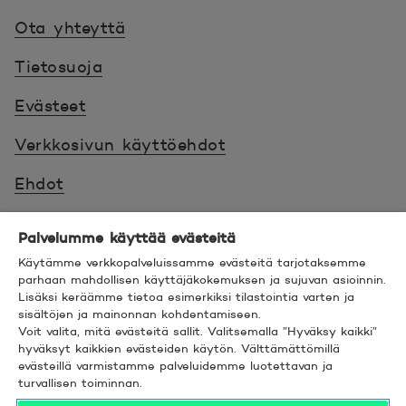
Ota yhteyttä
Tietosuoja
Evästeet
Verkkosivun käyttöehdot
Ehdot
Turvallinen asiointi
Palvelumme käyttää evästeitä
Saavutettavuus
Käytämme verkkopalveluissamme evästeitä tarjotaksemme
parhaan mahdollisen käyttäjäkokemuksen ja sujuvan asioinnin.
Lisäksi keräämme tietoa esimerkiksi tilastointia varten ja
Hyödyllistä tietää
sisältöjen ja mainonnan kohdentamiseen.
Voit valita, mitä evästeitä sallit. Valitsemalla ”Hyväksy kaikki”
© 2026 POP Pankki,
Hevosenkenkä 3, 02600
hyväksyt kaikkien evästeiden käytön. Välttämättömillä
evästeillä varmistamme palveluidemme luotettavan ja
ESPOO
turvallisen toiminnan.