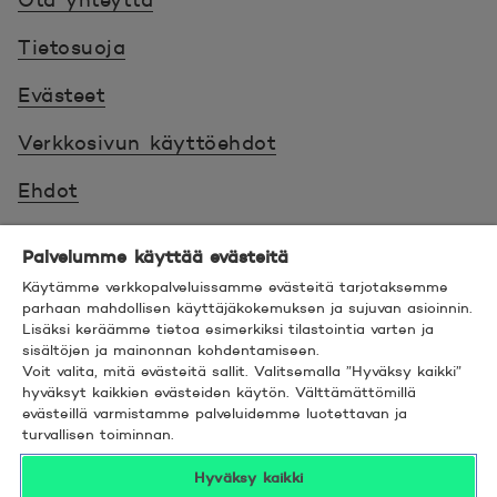
Tietosuoja
Evästeet
Verkkosivun käyttöehdot
Ehdot
Turvallinen asiointi
Palvelumme käyttää evästeitä
Saavutettavuus
Käytämme verkkopalveluissamme evästeitä tarjotaksemme
parhaan mahdollisen käyttäjäkokemuksen ja sujuvan asioinnin.
Lisäksi keräämme tietoa esimerkiksi tilastointia varten ja
Hyödyllistä tietää
sisältöjen ja mainonnan kohdentamiseen.
Voit valita, mitä evästeitä sallit. Valitsemalla ”Hyväksy kaikki”
© 2026 POP Pankki,
Hevosenkenkä 3, 02600
hyväksyt kaikkien evästeiden käytön. Välttämättömillä
evästeillä varmistamme palveluidemme luotettavan ja
ESPOO
turvallisen toiminnan.
Hyväksy kaikki