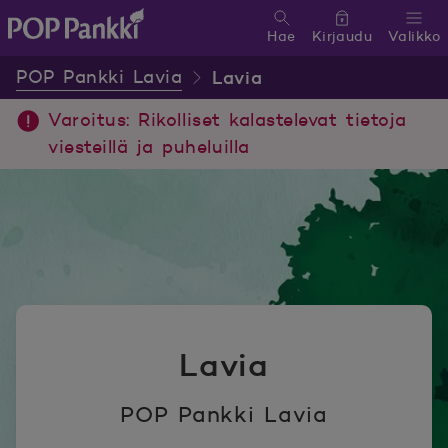
Hae
Kirjaudu
Valikko
POP Pankki, etusivulle
POP Pankki Lavia
Lavia
Varoitus: Rikolliset kalastelevat tietoja
viesteillä ja puheluilla
Lavia
POP Pankki Lavia