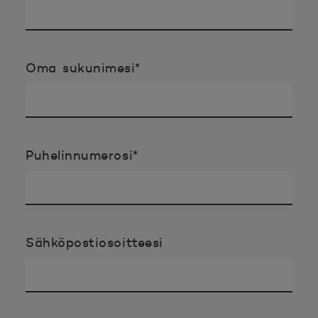
Pakollinen tieto täyttää
Oma sukunimesi
*
Pakollinen tieto täyttää
Puhelinnumerosi
*
Sähköpostiosoitteesi