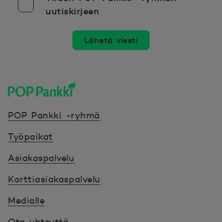
uutiskirjeen
Lähetä viesti
POP Pankki, etusivulle
POP Pankki -ryhmä
Työpaikat
Asiakaspalvelu
Korttiasiakaspalvelu
Medialle
Ota yhteyttä