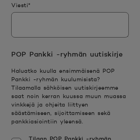
Pakollinen tieto täyttää
Viesti
*
POP Pankki -ryhmän uutiskirje
Haluatko kuulla ensimmäisenä POP
Pankki -ryhmän kuulumisista?
Tilaamalla sähköisen uutiskirjeemme
saat noin kerran kuussa muun muassa
vinkkejä ja ohjeita liittyen
säästämiseen, sijoittamiseen sekä
pankkiasiointiin yleensä.
Tilaan POP Pankki -ryhmän