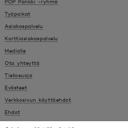
POP Pankki -ryhmä
Työpaikat
Asiakaspalvelu
Korttiasiakaspalvelu
Medialle
Ota yhteyttä
Tietosuoja
Evästeet
Verkkosivun käyttöehdot
Ehdot
Turvallinen asiointi