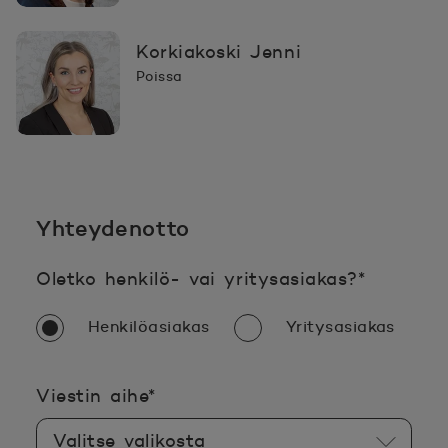
Korkiakoski Jenni
Poissa
Yhteydenotto
Pakollin
Oletko henkilö- vai yritysasiakas?
*
Henkilöasiakas
Yritysasiakas
Pakollinen tieto täyttää
Viestin aihe
*