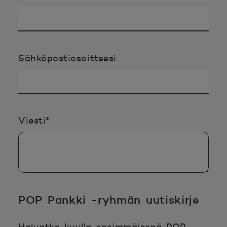
Sähköpostiosoitteesi
Pakollinen tieto täyttää
Viesti
*
POP Pankki -ryhmän uutiskirje
Haluatko kuulla ensimmäisenä POP