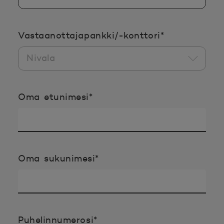
Pakollinen ti
Vastaanottajapankki/-konttori
*
Pakollinen tieto täyttää
Oma etunimesi
*
Pakollinen tieto täyttää
Oma sukunimesi
*
Pakollinen tieto täyttää
Puhelinnumerosi
*