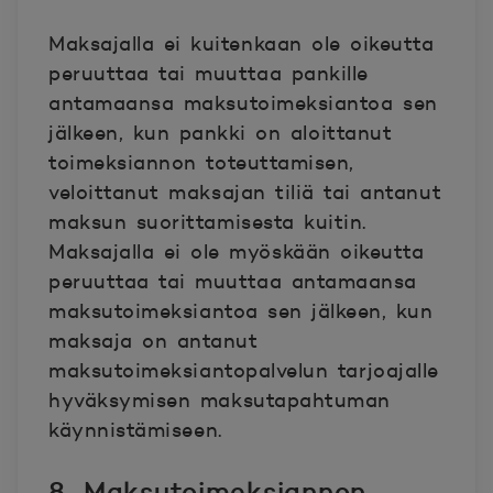
Maksajalla ei kuitenkaan ole oikeutta
peruuttaa tai muuttaa pankille
antamaansa maksutoimeksiantoa sen
jälkeen, kun pankki on aloittanut
toimeksiannon toteuttamisen,
veloittanut maksajan tiliä tai antanut
maksun suorittamisesta kuitin.
Maksajalla ei ole myöskään oikeutta
peruuttaa tai muuttaa antamaansa
maksutoimeksiantoa sen jälkeen, kun
maksaja on antanut
maksutoimeksiantopalvelun tarjoajalle
hyväksymisen maksutapahtuman
käynnistämiseen.
8. Maksutoimeksiannon