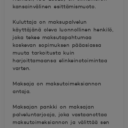
kansainvälinen esittämismuoto.
Kuluttaja
on maksupalvelun
käyttäjänä oleva luonnollinen henkilö,
joka tekee maksutapahtumaa
koskevan sopimuksen pääasiassa
muuta tarkoitusta kuin
harjoittamaansa elinkeinotoimintaa
varten.
Maksaja
on maksutoimeksiannon
antaja.
Maksajan pankki
on maksajan
palveluntarjoaja, joka vastaanottaa
maksutoimeksiannon ja välittää sen