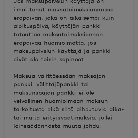
Jos maksupalvelun käyttäjä on
ilmoittanut maksutoimeksiannossa
eräpäivän, joka on aikaisempi kuin
aloituspäivä, käyttäjän pankki
toteuttaa maksutoimeksiannon
eräpäivää huomioimatta, jos
maksupalvelun käyttäjä ja pankki
eivät ole toisin sopineet.
Maksua välittäessään maksajan
pankki, välittäjäpankki tai
maksunsaajan pankki ei ole
velvollinen huomioimaan maksun
tarkoitusta eikä siitä aiheutuvia aika-
tai muita erityisvaatimuksia, jollei
lainsäädännöstä muuta johdu.