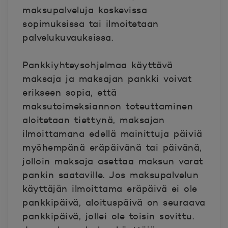
maksupalveluja koskevissa
sopimuksissa tai ilmoitetaan
palvelukuvauksissa.
Pankkiyhteysohjelmaa käyttävä
maksaja ja maksajan pankki voivat
erikseen sopia, että
maksutoimeksiannon toteuttaminen
aloitetaan tiettynä, maksajan
ilmoittamana edellä mainittuja päiviä
myöhempänä eräpäivänä tai päivänä,
jolloin maksaja asettaa maksun varat
pankin saataville. Jos maksupalvelun
käyttäjän ilmoittama eräpäivä ei ole
pankkipäivä, aloituspäivä on seuraava
pankkipäivä, jollei ole toisin sovittu.