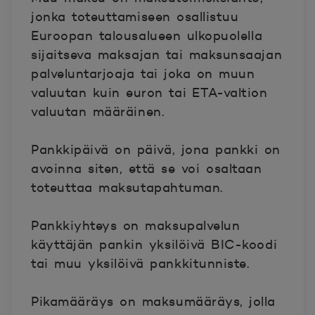
jonka toteuttamiseen osallistuu
Euroopan talousalueen ulkopuolella
sijaitseva maksajan tai maksunsaajan
palveluntarjoaja tai joka on muun
valuutan kuin euron tai ETA-valtion
valuutan määräinen.
Pankkipäivä
on päivä, jona pankki on
avoinna siten, että se voi osaltaan
toteuttaa maksutapahtuman.
Pankkiyhteys
on maksupalvelun
käyttäjän pankin yksilöivä BIC-koodi
tai muu yksilöivä pankkitunniste.
Pikamääräys
on maksumääräys, jolla