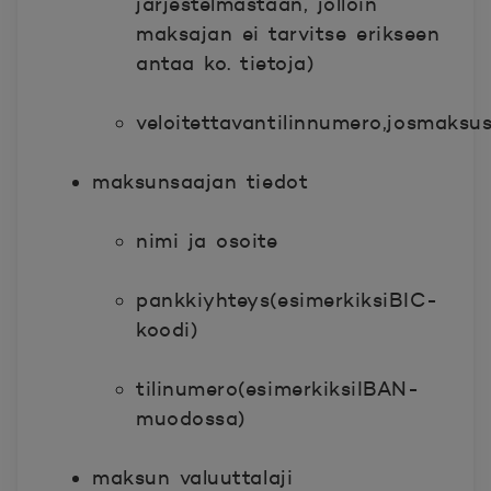
järjestelmästään, jolloin
maksajan ei tarvitse erikseen
antaa ko. tietoja)
veloitettavantilinnumero,josmaksusu
maksunsaajan tiedot
nimi ja osoite
pankkiyhteys(esimerkiksiBIC-
koodi)
tilinumero(esimerkiksiIBAN-
muodossa)
maksun valuuttalaji