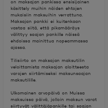
on maksajan pankissa ensisijainen
käsittely muihin näiden ehtojen
mukaisiin maksuihin verrattuna.
Maksajan pankki ei kuitenkaan
vastaa siitä, että pikamääräys
välittyy saajan pankille näissä
ehdoissa mainittua nopeammassa
ajassa.
Tilisiirto
on maksajan maksutilin
veloittamista maksajan aloitteesta
varojen siirtämiseksi maksunsaajan
maksutilille.
Ulkomainen arvopäivä
on Muissa
maksuissa päivä, jolloin maksun varat
siirtyvät välittäjäpankille tai saajan