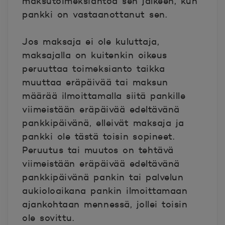
maksutoimeksiantoa sen jälkeen, kun
pankki on vastaanottanut sen.
Jos maksaja ei ole kuluttaja,
maksajalla on kuitenkin oikeus
peruuttaa toimeksianto taikka
muuttaa eräpäivää tai maksun
määrää ilmoittamalla siitä pankille
viimeistään eräpäivää edeltävänä
pankkipäivänä, elleivät maksaja ja
pankki ole tästä toisin sopineet.
Peruutus tai muutos on tehtävä
viimeistään eräpäivää edeltävänä
pankkipäivänä pankin tai palvelun
aukioloaikana pankin ilmoittamaan
ajankohtaan mennessä, jollei toisin
ole sovittu.