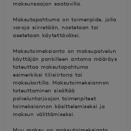
maksunsaajan
saatavilla.
Maksutapahtuma
on toimenpide, jolla
varoja siirretään, nostetaan tai
asetetaan käytettäväksi.
Maksutoimeksianto
on maksupalvelun
käyttäjän pankilleen antama määräys
toteuttaa maksutapahtuma
esimerkiksi tilisiirtona tai
maksukortilla. Maksutoimeksiannon
toteuttaminen sisältää
palveluntarjoajan toimenpiteet
toimeksiannon käsittelemiseksi ja
maksun välittämiseksi.
Muu maksu
on maksutoimeksianto,