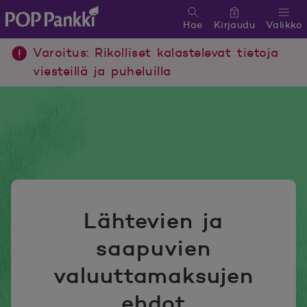
Hae
Kirjaudu
Valikko
POP Pankki, etusivulle
Varoitus: Rikolliset kalastelevat tietoja
viesteillä ja puheluilla
Lähtevien ja
saapuvien
valuuttamaksujen
ehdot