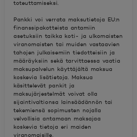
toteuttamiseksi.
Pankki voi verrata maksutietoja EU:n
finanssipakotteista antamiin
asetuksiin taikka koti- ja ulkomaisten
viranomaisten tai muiden vastaavien
tahojen julkaisemiin tiedotteisiin ja
määräyksiin sekä tarvittaessa vaatia
maksupalvelun käyttäjältä maksua
koskevia lisätietoja.
Maksua
käsittelevät pankit ja
maksujärjestelmät voivat olla
sijaintivaltionsa lainsäädännön tai
tekemiensä sopimusten nojalla
velvollisia antamaan maksajaa
koskevia tietoja eri maiden
viranomaisille.