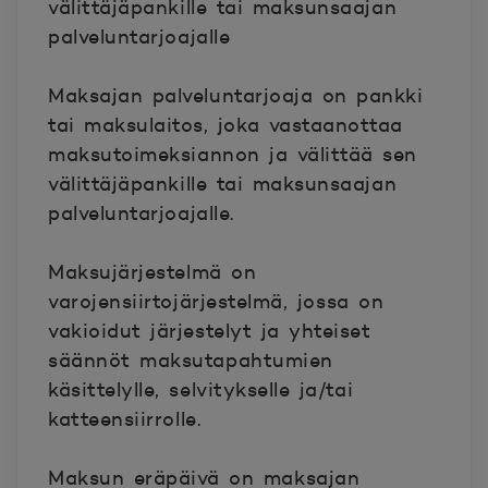
välittäjäpankille tai maksunsaajan
palveluntarjoajalle
Maksajan palveluntarjoaja
on pankki
tai maksulaitos, joka vastaanottaa
maksutoimeksiannon ja välittää sen
välittäjäpankille tai maksunsaajan
palveluntarjoajalle.
Maksujärjestelmä
on
varojensiirtojärjestelmä, jossa on
vakioidut järjestelyt ja yhteiset
säännöt maksutapahtumien
käsittelylle, selvitykselle ja/tai
katteensiirrolle.
Maksun eräpäivä
on maksajan