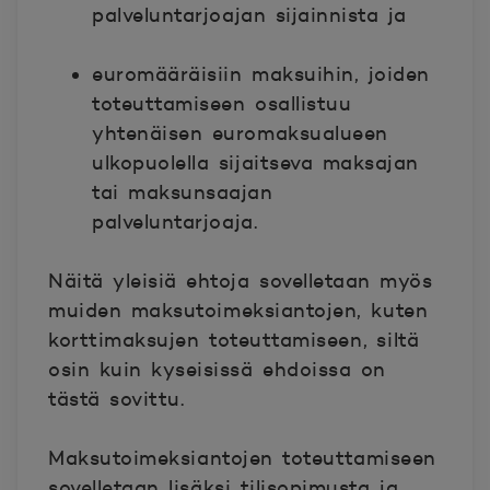
palveluntarjoajan sijainnista ja
euromääräisiin maksuihin, joiden
toteuttamiseen osallistuu
yhtenäisen
euromaksualueen
ulkopuolella sijaitseva maksajan
tai maksunsaajan
palveluntarjoaja.
Näitä yleisiä ehtoja sovelletaan myös
muiden maksutoimeksiantojen, kuten
korttimaksujen toteuttamiseen, siltä
osin kuin kyseisissä ehdoissa on
tästä sovittu.
Maksutoimeksiantojen toteuttamiseen
sovelletaan lisäksi tilisopimusta ja