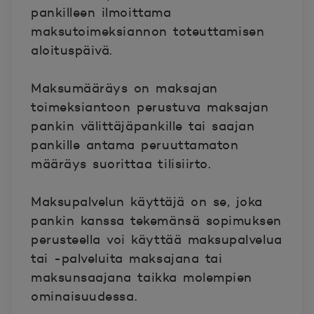
pankilleen ilmoittama
maksutoimeksiannon toteuttamisen
aloituspäivä.
Maksumääräys
on maksajan
toimeksiantoon perustuva maksajan
pankin välittäjäpankille tai saajan
pankille antama peruuttamaton
määräys suorittaa tilisiirto.
Maksupalvelun käyttäjä
on se, joka
pankin kanssa tekemänsä sopimuksen
perusteella voi käyttää maksupalvelua
tai -palveluita maksajana tai
maksunsaajana taikka molempien
ominaisuudessa.