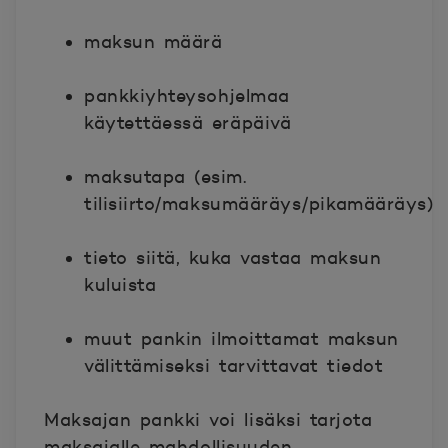
maksun määrä
pankkiyhteysohjelmaa
käytettäessä eräpäivä
maksutapa (esim.
tilisiirto/maksumääräys/pikamääräys)
tieto siitä, kuka vastaa maksun
kuluista
muut pankin ilmoittamat maksun
välittämiseksi tarvittavat tiedot
Maksajan pankki voi lisäksi tarjota
maksajalle mahdollisuuden