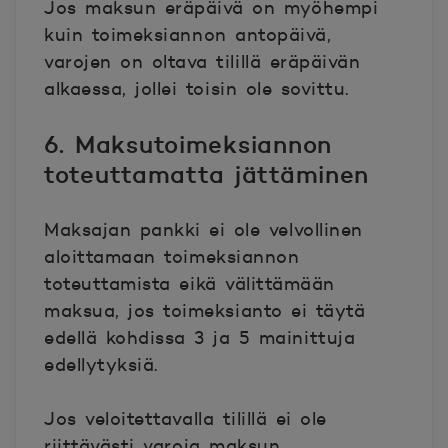
Jos maksun eräpäivä on myöhempi
kuin toimeksiannon antopäivä,
varojen on oltava tilillä eräpäivän
alkaessa, jollei toisin ole sovittu.
6. Maksutoimeksiannon
toteuttamatta jättäminen
Maksajan pankki ei ole velvollinen
aloittamaan toimeksiannon
toteuttamista eikä välittämään
maksua, jos toimeksianto ei täytä
edellä kohdissa 3 ja 5 mainittuja
edellytyksiä.
Jos veloitettavalla tilillä ei ole
riittävästi varoja maksun