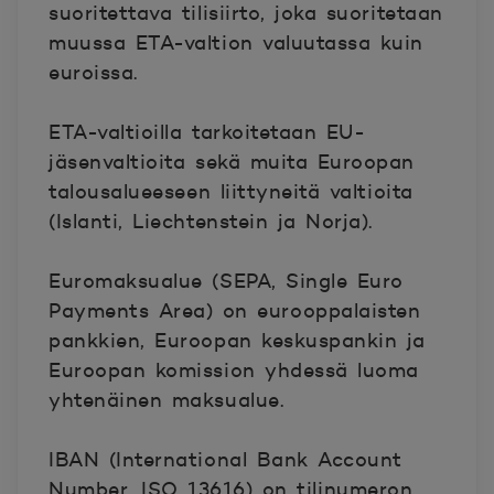
suoritettava tilisiirto, joka suoritetaan
muussa ETA-valtion valuutassa kuin
euroissa.
ETA-valtioilla
tarkoitetaan EU-
jäsenvaltioita sekä muita Euroopan
talousalueeseen liittyneitä valtioita
(Islanti, Liechtenstein ja Norja).
Euromaksualue (SEPA, Single Euro
Payments Area)
on eurooppalaisten
pankkien, Euroopan keskuspankin ja
Euroopan komission yhdessä luoma
yhtenäinen maksualue.
IBAN
(International Bank Account
Number, ISO 13616) on tilinumeron