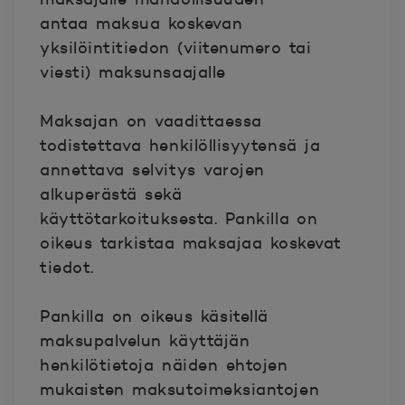
antaa
maksua koskevan
yksilöintitiedon (viitenumero tai
viesti) maksunsaajalle
Maksajan on vaadittaessa
todistettava henkilöllisyytensä ja
annettava selvitys varojen
alkuperästä sekä
käyttötarkoituksesta. Pankilla on
oikeus tarkistaa maksajaa koskevat
tiedot.
Pankilla on oikeus käsitellä
maksupalvelun käyttäjän
henkilötietoja näiden ehtojen
mukaisten maksutoimeksiantojen