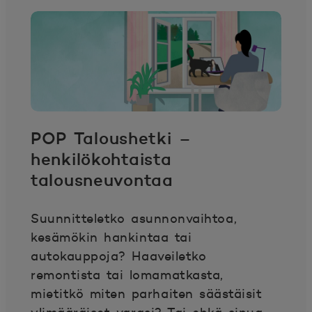
POP Taloushetki –
henkilökohtaista
talousneuvontaa
Suunnitteletko asunnonvaihtoa,
kesämökin hankintaa tai
autokauppoja? Haaveiletko
remontista tai lomamatkasta,
mietitkö miten parhaiten säästäisit