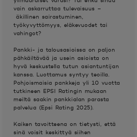
ylimääräiset varasi? Tai ehkä sinua
vain askarruttaa tulevaisuus –
äkillinen sairastuminen,
työkyvyttömyys, eläkevuodet tai
vahingot?
Pankki- ja talousasioissa on paljon
pähkäiltävää ja usein asioista on
hyvä keskustella tutun asiantuntijan
kanssa. Luottamus syntyy teoilla.
Pohjoismaisia pankkeja yli 10 vuotta
tutkineen EPSI Ratingin mukaan
meiltä saakin pankkialan parasta
palvelua (Epsi Rating 2025).
Kaiken tavoitteena on tietysti, että
sinä voisit keskittyä siihen