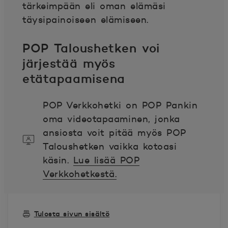
tärkeimpään eli oman elämäsi
täysipainoiseen elämiseen.
POP Taloushetken voi
järjestää myös
etätapaamisena
POP Verkkohetki on POP Pankin
oma videotapaaminen, jonka
ansiosta voit pitää myös POP
Taloushetken vaikka kotoasi
käsin.
Lue lisää POP
Verkkohetkestä.
Tulosta sivun sisältö