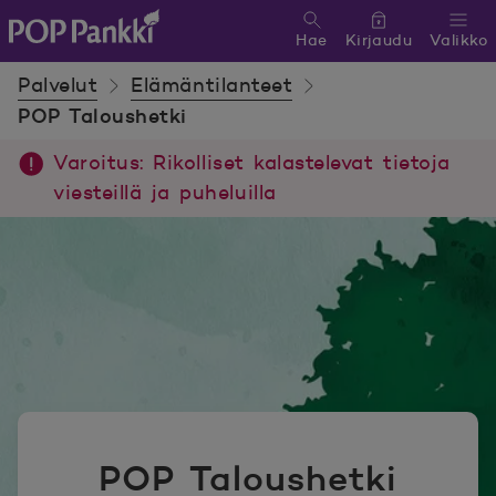
Hae
Kirjaudu
Valikko
POP Pankki, etusivulle
Palvelut
Elämäntilanteet
POP Taloushetki
Varoitus: Rikolliset kalastelevat tietoja
viesteillä ja puheluilla
POP Taloushetki