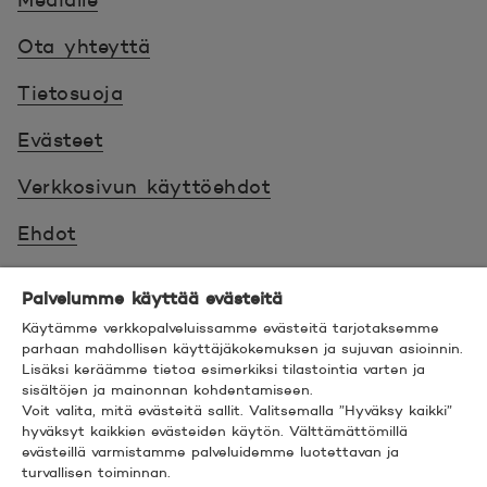
Medialle
Ota yhteyttä
Tietosuoja
Evästeet
Verkkosivun käyttöehdot
Ehdot
Turvallinen asiointi
Palvelumme käyttää evästeitä
Saavutettavuus
Käytämme verkkopalveluissamme evästeitä tarjotaksemme
parhaan mahdollisen käyttäjäkokemuksen ja sujuvan asioinnin.
Lisäksi keräämme tietoa esimerkiksi tilastointia varten ja
Hyödyllistä tietää
sisältöjen ja mainonnan kohdentamiseen.
Voit valita, mitä evästeitä sallit. Valitsemalla ”Hyväksy kaikki”
© 2026 POP Pankki,
Hevosenkenkä 3, 02600
hyväksyt kaikkien evästeiden käytön. Välttämättömillä
evästeillä varmistamme palveluidemme luotettavan ja
ESPOO
turvallisen toiminnan.