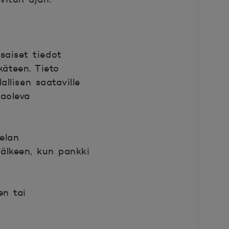
saiset tiedot
äteen. Tieto
llisen saataville
saoleva
elan
älkeen, kun pankki
en tai