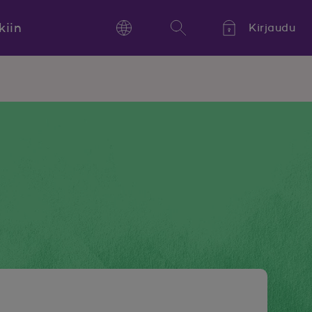
kiin
Kirjaudu
Language
Hae
Kieli,
Språk,
Language