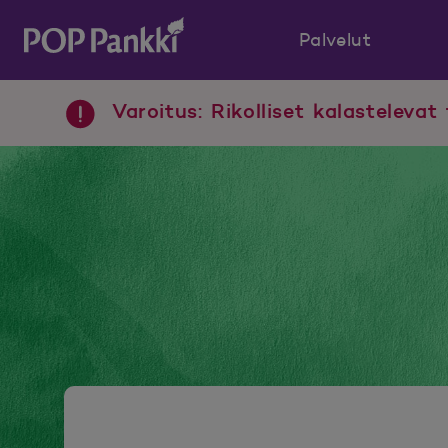
Palvelut
POP Pankki, etusivulle
Varoitus: Rikolliset kalastelevat 