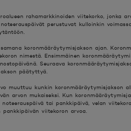
roalueen rahamarkkinoiden viitekorko, jonka ar
noteerauspäivät perustuvat kulloinkin voimass
ytäntöön.
 samana koronmääräytymisjakson ajan. Koronm
itekoron nimestä. Ensimmäinen koronmääräytymi
nostopäivänä. Seuraava koronmääräytymisjakso 
akson päätyttyä.
arvo muuttuu kunkin koronmääräytymisjakson a
äivän arvon mukaiseksi. Kun koronmääräytymisj
n noteerauspäivä tai pankkipäivä, velan viiteko
n pankkipäivän viitekoron arvoa.