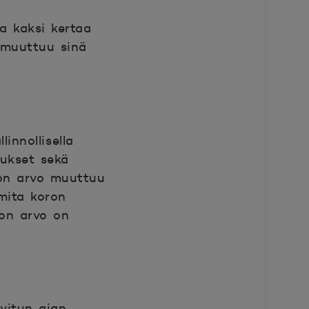
a kaksi kertaa
 muuttuu sinä
innollisella
tukset sekä
ron arvo muuttuu
mita koron
ron arvo on
vitun ajan.