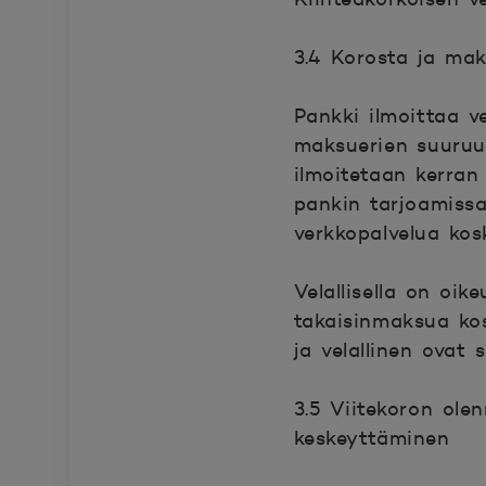
3.4 Korosta ja mak
Pankki ilmoittaa v
maksuerien suuruud
ilmoitetaan kerran 
pankin tarjoamissa 
verkkopalvelua kos
Velallisella on oi
takaisinmaksua ko
ja velallinen ovat 
3.5 Viitekoron ole
keskeyttäminen