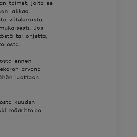
an toimet, joita se
nen lakkaa.
ta viitekorosta
mukaisesti. Jos
östä tai ohjetta,
korosta.
rosta ennen
tekoron arvona
ähän luottoon
rosta kuuden
ki määrittelee