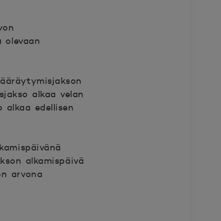
von
a olevaan
ääräytymisjakson
sjakso alkaa velan
alkaa edellisen
lkamispäivänä
akson alkamispäivä
ron arvona