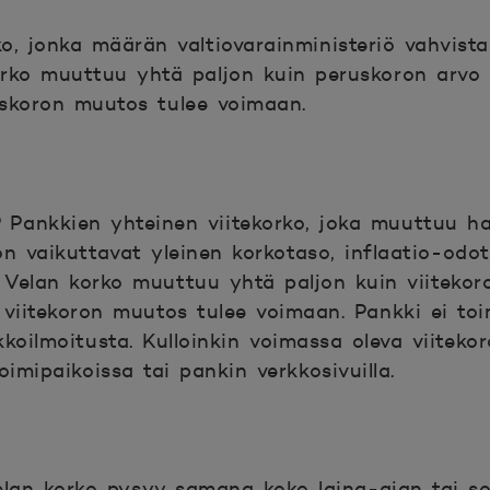
o, jonka määrän valtiovarainministeriö vahvista
orko muuttuu yhtä paljon kuin peruskoron arvo
uskoron muutos tulee voimaan.
ankkien yhteinen viitekorko, joka muuttuu hall
on vaikuttavat yleinen korkotaso, inflaatio-odo
 Velan korko muuttuu yhtä paljon kuin viiteko
 viitekoron muutos tulee voimaan. Pankki ei toi
oilmoitusta. Kulloinkin voimassa oleva viiteko
oimipaikoissa tai pankin verkkosivuilla.
elan korko pysyy samana koko laina-ajan tai so