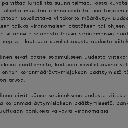
 päivittää kirjallista suunnitelmaa, jossa kuvata
viitekorko muuttuu olennaisesti tai sen tarjoami
uottoon sovellettava viitekorko määräytyy uudes
sen taikka viranomaisen päätöksen tai ohjeen 
ta ei anneta säädöstä taikka viranomaisen päät
n sopivat luottoon sovellettavasta uudesta viite
llinen eivät pääse sopimukseen uudesta viiteko
akson päättymistä, luottoon sovellettavana vii
n ennen koronmääräytymisjakson päättymistä t
ron arvoa.
llinen eivät pääse sopimukseen uudesta viiteko
a koronmääräytymisjakson päättymisestä, pank
uultuaan pankkeja valvovia viranomaisia.