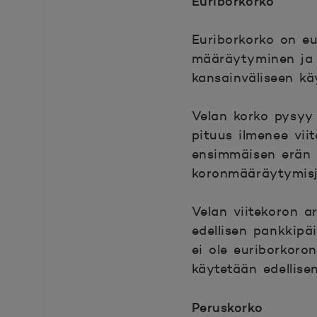
Euriborkorko
Euriborkorko on eu
määräytyminen ja 
kansainväliseen kä
Velan korko pysyy
pituus ilmenee vi
ensimmäisen erän 
koronmääräytymisj
Velan viitekoron 
edellisen pankkip
ei ole euriborkoro
käytetään edellise
Peruskorko