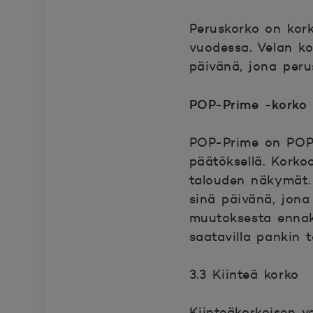
Peruskorko on kork
vuodessa. Velan k
päivänä, jona per
POP-Prime -korko
POP-Prime on POP P
päätöksellä. Korko
talouden näkymät.
sinä päivänä, jona
muutoksesta ennakk
saatavilla pankin t
3.3 Kiinteä korko
Kiinteäkorkoisen v