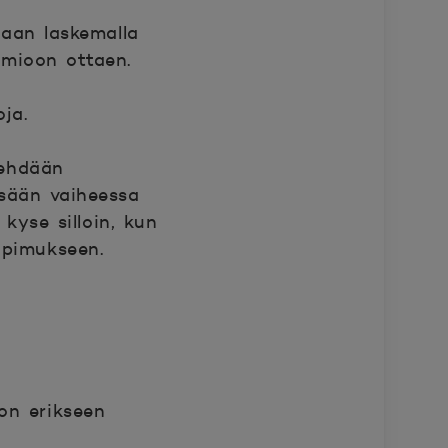
adaan laskemalla
omioon ottaen.
ja.
tehdään
ssään vaiheessa
kyse silloin, kun
opimukseen.
 on erikseen