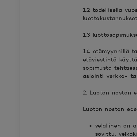
1.2 todellisella vu
luottokustannukse
1.3 luottosopimukse
1.4 etämyynnillä t
etäviestintä käytt
sopimusta tehtäess
asiointi verkko- t
2. Luoton noston e
Luoton noston edel
velallinen on a
sovittu, velka