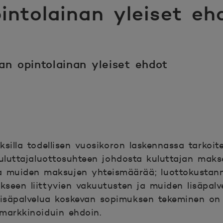
intolainan yleiset eh
an opintolainan yleiset ehdot
ksilla todellisen vuosikoron laskennassa tarkoi
kuluttajaluottosuhteen johdosta kuluttajan maks
ja muiden maksujen yhteismäärää; luottokustann
seen liittyvien vakuutusten ja muiden lisäpalv
lisäpalvelua koskevan sopimuksen tekeminen on
markkinoiduin ehdoin.