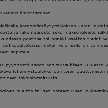
sueristä ilmoittaminen
elalliselle koronmääräytymisjakson koron, ajanta
esta ja lukumäärästä sekä maksuväleistä jälkik
vuodessa postitse tai pankki asettaa tiedot vela
verkkopalveluissa, mikäli velallisella on voimas
keva sopimus.
keus pyynnöstä saada sopimussuhteen kuluessa v
skeva lyhennystaulukko opintojen päättymisen j
sopineet takaisinmaksusta.
nnainen muutos tai sen noteerauksen lakkaamin