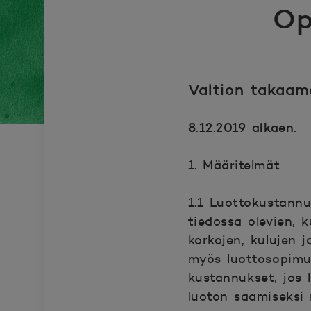
Op
Valtion takaam
8.12.2019 alkaen.
1. Määritelmät
1.1 Luottokustannu
tiedossa olevien, 
korkojen, kulujen 
myös luottosopimuk
kustannukset, jos 
luoton saamiseksi 