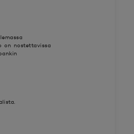
olemassa
o on nostettavissa
 pankin
lista.