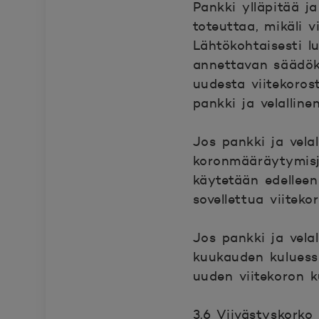
Pankki ylläpitää ja
toteuttaa, mikäli 
Lähtökohtaisesti l
annettavan säädök
uudesta viitekoros
pankki ja velalline
Jos pankki ja vela
koronmääräytymisj
käytetään edellee
sovellettua viiteko
Jos pankki ja vela
kuukauden kuluess
uuden viitekoron k
3.6 Viivästyskorko