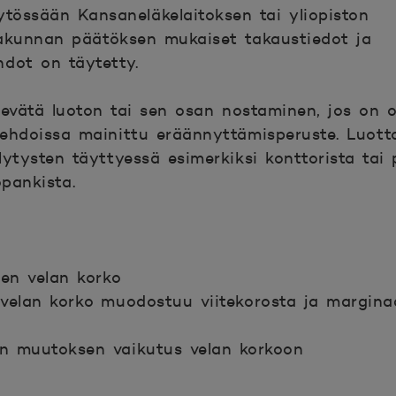
ytössään Kansaneläkelaitoksen tai yliopiston
takunnan päätöksen mukaiset takaustiedot ja
dot on täytetty.
 evätä luoton tai sen osan nostaminen, jos on 
ehdoissa mainittu eräännyttämisperuste. Luott
lytysten täyttyessä esimerkiksi konttorista tai
pankista.
sen velan korko
velan korko muodostuu viitekorosta ja marginaa
on muutoksen vaikutus velan korkoon