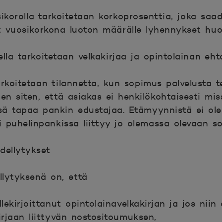
osikorolla tarkoitetaan korkoprosenttia, joka sa
t vuosikorkona luoton määrälle lyhennykset hu
lla tarkoitetaan velkakirjaa ja opintolainan ehto
arkoitetaan tilannetta, kun sopimus palvelusta 
äen siten, että asiakas ei henkilökohtaisesti mi
ä tapaa pankin edustajaa. Etämyynnistä ei ole 
ai puhelinpankissa liittyy jo olemassa olevaan s
dellytykset
lytyksenä on, että
llekirjoittanut opintolainavelkakirjan ja jos niin
kirjaan liittyvän nostositoumuksen,