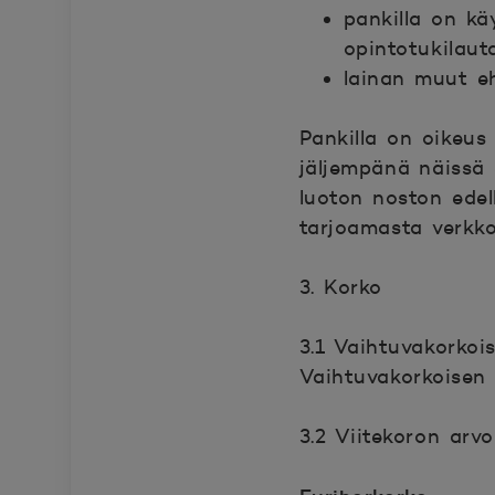
pankilla on kä
opintotukilau
lainan muut eh
Pankilla on oikeus
jäljempänä näissä 
luoton noston edel
tarjoamasta verkko
3. Korko
3.1 Vaihtuvakorkoi
Vaihtuvakorkoisen 
3.2 Viitekoron arv