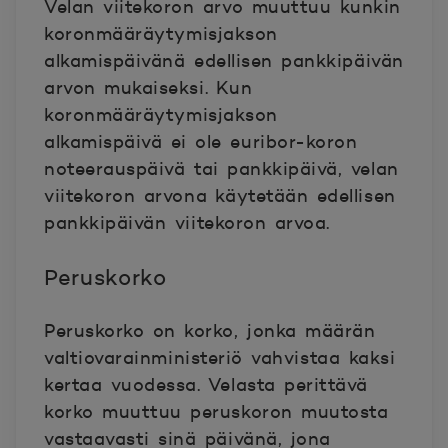
Velan viitekoron arvo muuttuu kunkin
koronmääräytymisjakson
alkamispäivänä edellisen pankkipäivän
arvon mukaiseksi. Kun
koronmääräytymisjakson
alkamispäivä ei ole euribor-koron
noteerauspäivä tai pankkipäivä, velan
viitekoron arvona käytetään edellisen
pankkipäivän viitekoron arvoa.
Peruskorko
Peruskorko on korko, jonka määrän
valtiovarainministeriö vahvistaa kaksi
kertaa vuodessa. Velasta perittävä
korko muuttuu peruskoron muutosta
vastaavasti sinä päivänä, jona