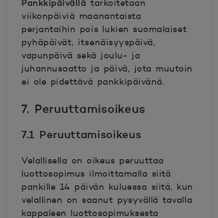
Pankkipäivällä
tarkoitetaan
viikonpäiviä maanantaista
perjantaihin pois lukien suomalaiset
pyhäpäivät, itsenäisyyspäivä,
vapunpäivä sekä joulu- ja
juhannusaatto ja päivä, jota muutoin
ei ole pidettävä pankkipäivänä.
7. Peruuttamisoikeus
7.1 Peruuttamisoikeus
Velallisella on oikeus peruuttaa
luottosopimus ilmoittamalla siitä
pankille 14 päivän kuluessa siitä, kun
velallinen on saanut pysyvällä tavalla
kappaleen luottosopimuksesta