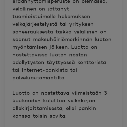
eräännyttämisperuste on olemassa,
velallinen on jättänyt
tuomioistuimelle hakemuksen
velkajärjestelystä tai yrityksen
saneerauksesta taikka velallinen on
saanut maksuhäiriömerkinnän luoton
myöntämisen jälkeen. Luotto on
nostettavissa luoton noston
edellytysten täyttyessä konttorista
tai Internet-pankista tai
palveluautomaatilta.
Luotto on nostettava viimeistään 3
kuukauden kuluttua velkakirjan
allekirjoittamisesta, ellei pankin
kanssa toisin sovita.