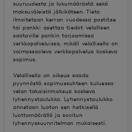
suuruudesta ja lukumäärästä sekä
maksuväleistä jälkikäteen. Tieto
ilmoitetaan kerran vuodessa postitse
tai pankki asettaa tiedot velallisen
saataville pankin tarjoamissa
verkkopalveluissa, mikäli velallisella on
voimassaoleva verkkopalvelua koskeva
sopimus.
Velallisella on oikeus saada
pyynnöstä sopimussuhteen kuluessa
velan takaisinmaksua koskeva
lyhennystaulukko. Lyhennystaulukko
annetaan luoton sen hetkisellä
luottomäärällä ja sovitun
lyhennyssuunnitelman mukaisesti.