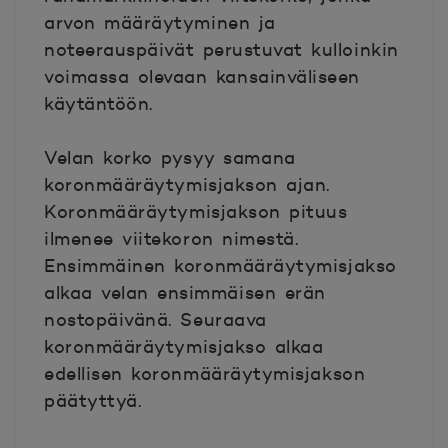
arvon määräytyminen ja
noteerauspäivät perustuvat kulloinkin
voimassa olevaan kansainväliseen
käytäntöön.
Velan korko pysyy samana
koronmääräytymisjakson ajan.
Koronmääräytymisjakson pituus
ilmenee viitekoron nimestä.
Ensimmäinen koronmääräytymisjakso
alkaa velan ensimmäisen erän
nostopäivänä. Seuraava
koronmääräytymisjakso alkaa
edellisen koronmääräytymisjakson
päätyttyä.