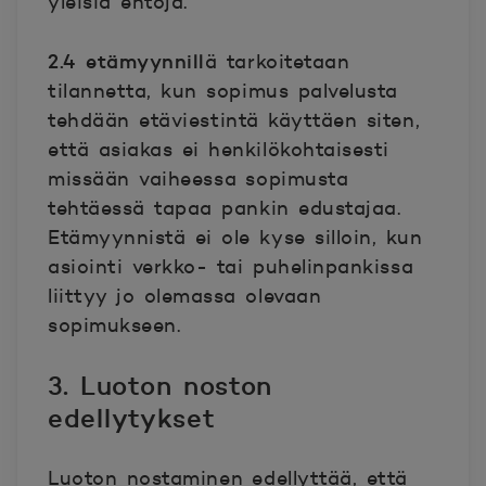
yleisiä ehtoja.
2.4 etämyynnill
ä tarkoitetaan
tilannetta, kun sopimus palvelusta
tehdään etäviestintä käyttäen siten,
että asiakas ei henkilökohtaisesti
missään vaiheessa sopimusta
tehtäessä tapaa pankin edustajaa.
Etämyynnistä ei ole kyse silloin, kun
asiointi verkko- tai puhelinpankissa
liittyy jo olemassa olevaan
sopimukseen.
3. Luoton noston
edellytykset
Luoton nostaminen edellyttää, että