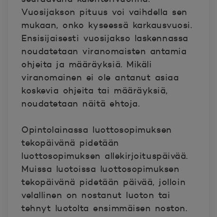
Vuosijakson pituus voi vaihdella sen
mukaan, onko kyseessä karkausvuosi.
Ensisijaisesti vuosijakso laskennassa
noudatetaan viranomaisten antamia
ohjeita ja määräyksiä. Mikäli
viranomainen ei ole antanut asiaa
koskevia ohjeita tai määräyksiä,
noudatetaan näitä ehtoja.
Opintolainassa luottosopimuksen
tekopäivänä pidetään
luottosopimuksen allekirjoituspäivää.
Muissa luotoissa luottosopimuksen
tekopäivänä pidetään päivää, jolloin
velallinen on nostanut luoton tai
tehnyt luotolta ensimmäisen noston.