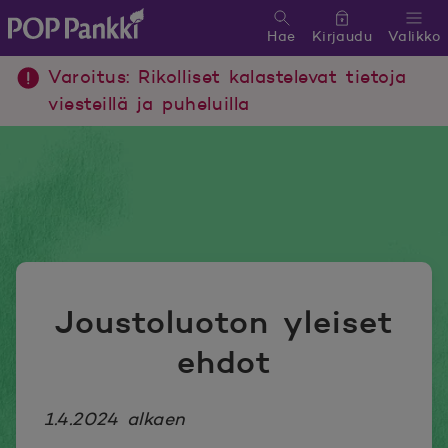
Hae
Kirjaudu
Valikko
POP Pankki, etusivulle
Varoitus: Rikolliset kalastelevat tietoja
viesteillä ja puheluilla
Joustoluoton yleiset
ehdot
1.4.2024 alkaen