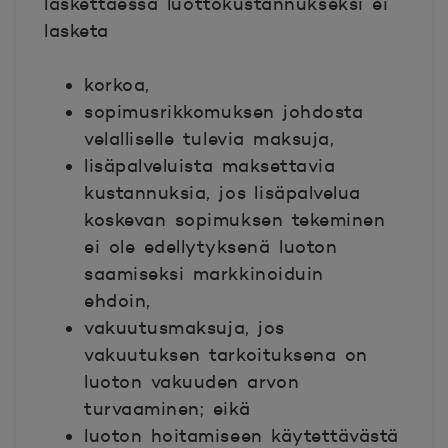
laskettaessa luottokustannukseksi ei
lasketa
korkoa,
sopimusrikkomuksen johdosta
velalliselle tulevia maksuja,
lisäpalveluista maksettavia
kustannuksia, jos lisäpalvelua
koskevan sopimuksen tekeminen
ei ole edellytyksenä luoton
saamiseksi markkinoiduin
ehdoin,
vakuutusmaksuja, jos
vakuutuksen tarkoituksena on
luoton vakuuden arvon
turvaaminen; eikä
luoton hoitamiseen käytettävästä