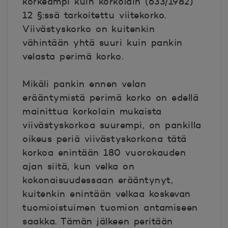
korkeampi kuin korkolain (633/1982)
12 §:ssä tarkoitettu viitekorko.
Viivästyskorko on kuitenkin
vähintään yhtä suuri kuin pankin
velasta perimä korko.
Mikäli pankin ennen velan
erääntymistä perimä korko on edellä
mainittua korkolain mukaista
viivästyskorkoa suurempi, on pankilla
oikeus periä viivästyskorkona tätä
korkoa enintään 180 vuorokauden
ajan siitä, kun velka on
kokonaisuudessaan erääntynyt,
kuitenkin enintään velkaa koskevan
tuomioistuimen tuomion antamiseen
saakka. Tämän jälkeen peritään