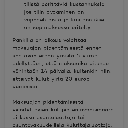
tilistä perittäviä kustannuksia,
jos tilin avaaminen on
vapaaehtoista ja kustannukset
on sopimuksessa eritelty.
Pankilla on oikeus veloittaa
maksuajan pidentämisestä ennen
saatavan erääntymistä 5 euroa
edellyttäen, että maksuaika pitenee
vähintään 14 päivällä, kuitenkin niin,
etteivät kulut ylitä 20 euroa
vuodessa.
Maksuajan pidentämisestä
veloitettavien kulujen enimmäismäärä
ei koske asuntoluottoja tai
asuntovakuudellisia kuluttajaluottoja.