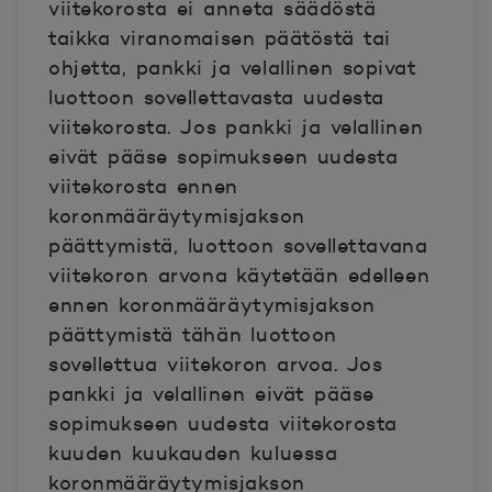
viitekorosta ei anneta säädöstä
taikka viranomaisen päätöstä tai
ohjetta, pankki ja velallinen sopivat
luottoon sovellettavasta uudesta
viitekorosta. Jos pankki ja velallinen
eivät pääse sopimukseen uudesta
viitekorosta ennen
koronmääräytymisjakson
päättymistä, luottoon sovellettavana
viitekoron arvona käytetään edelleen
ennen koronmääräytymisjakson
päättymistä tähän luottoon
sovellettua viitekoron arvoa. Jos
pankki ja velallinen eivät pääse
sopimukseen uudesta viitekorosta
kuuden kuukauden kuluessa
koronmääräytymisjakson