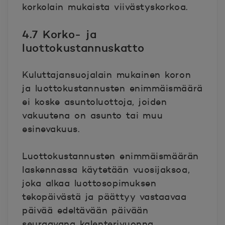
korkolain mukaista viivästyskorkoa.
4.7 Korko- ja
luottokustannuskatto
Kuluttajansuojalain mukainen koron
ja luottokustannusten enimmäismäärä
ei koske asuntoluottoja, joiden
vakuutena on asunto tai muu
esinevakuus.
Luottokustannusten enimmäismäärän
laskennassa käytetään vuosijaksoa,
joka alkaa luottosopimuksen
tekopäivästä ja päättyy vastaavaa
päivää edeltävään päivään
seuraavana kalenterivuonna.