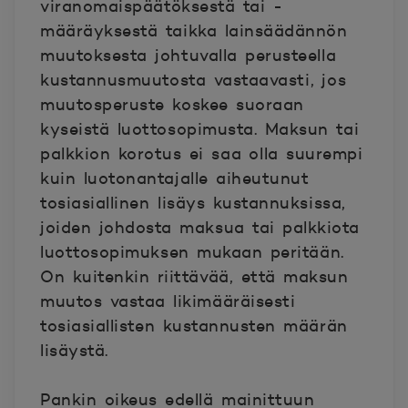
viranomaispäätöksestä tai -
määräyksestä taikka lainsäädännön
muutoksesta johtuvalla perusteella
kustannusmuutosta vastaavasti, jos
muutosperuste koskee suoraan
kyseistä luottosopimusta. Maksun tai
palkkion korotus ei saa olla suurempi
kuin luotonantajalle aiheutunut
tosiasiallinen lisäys kustannuksissa,
joiden johdosta maksua tai palkkiota
luottosopimuksen mukaan peritään.
On kuitenkin riittävää, että maksun
muutos vastaa likimääräisesti
tosiasiallisten kustannusten määrän
lisäystä.
Pankin oikeus edellä mainittuun