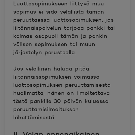
Luottosopimukseen liittyvä muu
sopimus ei sido velallista tämän
peruuttaessa luottosopimuksen, jos
liitännäispalvelun tarjoaa pankki tai
kolmas osapuoli tämän ja pankin
välisen sopimuksen tai muun
järjestelyn perusteella.
Jos velallinen haluaa pitää
liitännäissopimuksen voimassa
luottosopimuksen peruuttamisesta
huolimatta, hänen on ilmoitettava
tästä pankille 30 päivän kuluessa
peruuttamisilmoituksen
lähettämisestä.
8. Velan ennenaikainen