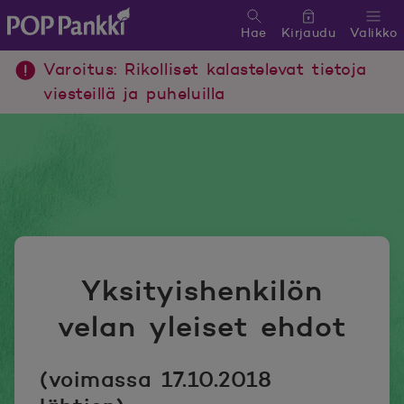
Hae
Kirjaudu
Valikko
POP Pankki, etusivulle
Varoitus: Rikolliset kalastelevat tietoja
viesteillä ja puheluilla
Yksityishenkilön
velan yleiset ehdot
(voimassa 17.10.2018