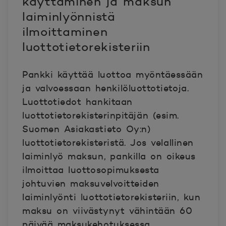
käyttäminen ja maksun
laiminlyönnistä
ilmoittaminen
luottotietorekisteriin
Pankki käyttää luottoa myöntäessään
ja valvoessaan henkilöluottotietoja.
Luottotiedot hankitaan
luottotietorekisterinpitäjän (esim.
Suomen Asiakastieto Oy:n)
luottotietorekisteristä. Jos velallinen
laiminlyö maksun, pankilla on oikeus
ilmoittaa luottosopimuksesta
johtuvien maksuvelvoitteiden
laiminlyönti luottotietorekisteriin, kun
maksu on viivästynyt vähintään 60
päivää maksukehotuksessa