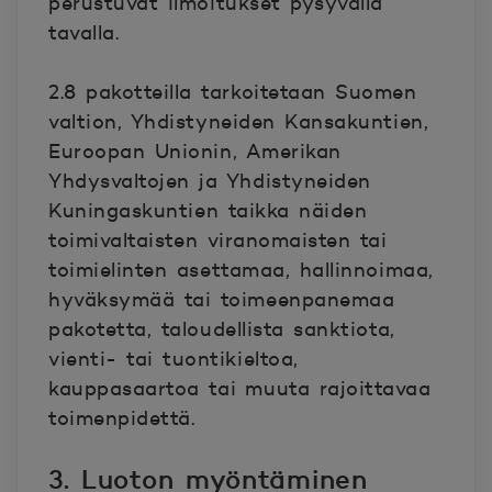
perustuvat ilmoitukset pysyvällä
tavalla.
2.8 pakotteilla tarkoitetaan Suomen
valtion, Yhdistyneiden Kansakuntien,
Euroopan Unionin, Amerikan
Yhdysvaltojen ja Yhdistyneiden
Kuningaskuntien taikka näiden
toimivaltaisten viranomaisten tai
toimielinten asettamaa, hallinnoimaa,
hyväksymää tai toimeenpanemaa
pakotetta, taloudellista sanktiota,
vienti- tai tuontikieltoa,
kauppasaartoa tai muuta rajoittavaa
toimenpidettä.
3. Luoton myöntäminen