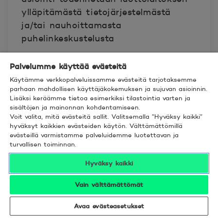
ylläpitämästä tietojärjestelmästä
ja/tai nauhoittamasta
puhelinkeskustelusta
15. Oikeus muutoksiin
Palvelumme käyttää evästeitä
Käytämme verkkopalveluissamme evästeitä tarjotaksemme
parhaan mahdollisen käyttäjäkokemuksen ja sujuvan asioinnin.
Pankilla on oikeus muuttaa
Lisäksi keräämme tietoa esimerkiksi tilastointia varten ja
luottosopimusta ilmoittamalla
sisältöjen ja mainonnan kohdentamiseen.
Voit valita, mitä evästeitä sallit. Valitsemalla ”Hyväksy kaikki”
muutoksista velalliselle pysyvällä
hyväksyt kaikkien evästeiden käytön. Välttämättömillä
tavalla etukäteen silloin, kun muutos
evästeillä varmistamme palveluidemme luotettavan ja
ei lisää velallisen velvollisuuksia eikä
turvallisen toiminnan.
vähennä hänen oikeuksiaan tai
Hyväksy kaikki
johtuu lain muutoksesta tai
viranomaisen päätöksestä. Muutos
Vain välttämättömät
tulee voimaan ilman velallisen
Avaa evästeasetukset
hyväksyntää silloin, kun muutos