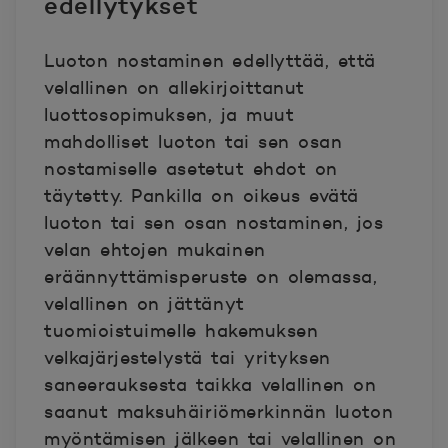
edellytykset
Luoton nostaminen edellyttää, että
velallinen on allekirjoittanut
luottosopimuksen, ja muut
mahdolliset luoton tai sen osan
nostamiselle asetetut ehdot on
täytetty. Pankilla on oikeus evätä
luoton tai sen osan nostaminen, jos
velan ehtojen mukainen
eräännyttämisperuste on olemassa,
velallinen on jättänyt
tuomioistuimelle hakemuksen
velkajärjestelystä tai yrityksen
saneerauksesta taikka velallinen on
saanut maksuhäiriömerkinnän luoton
myöntämisen jälkeen tai velallinen on