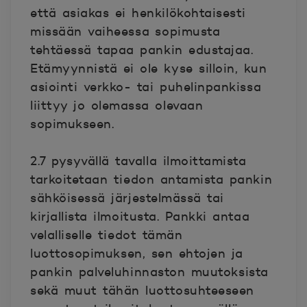
että asiakas ei henkilökohtaisesti
missään vaiheessa sopimusta
tehtäessä tapaa pankin edustajaa.
Etämyynnistä ei ole kyse silloin, kun
asiointi verkko- tai puhelinpankissa
liittyy jo olemassa olevaan
sopimukseen.
2.7 pysyvällä tavalla ilmoittamista
tarkoitetaan tiedon antamista pankin
sähköisessä järjestelmässä tai
kirjallista ilmoitusta. Pankki antaa
velalliselle tiedot tämän
luottosopimuksen, sen ehtojen ja
pankin palveluhinnaston muutoksista
sekä muut tähän luottosuhteeseen