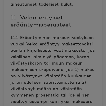
aiheutuneet todelliset kulut.
11. Velan erityiset
erääntymisperusteet
11.1 Erääntyminen maksuviivästyksen
vuoksi Velka erääntyy maksettavaksi
pankin kirjallisesta vaatimuksesta, jos
velallinen laiminlyö pääoman, koron,
viivästyskoron tai muun maksun
maksamisen eräpäivänä, jos 1) maksu
on viivästynyt vähintään kuukauden
ja on edelleen suorittamatta ja 2)
viivästynyt määrä on vähintään
kymmenen prosenttia tai jos siihen
sisältyy useampi kuin yksi maksuerä,