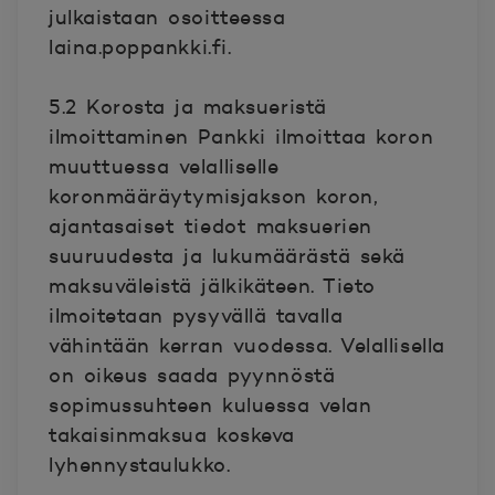
julkaistaan osoitteessa
laina.poppankki.fi.
5.2 Korosta ja maksueristä
ilmoittaminen Pankki ilmoittaa koron
muuttuessa velalliselle
koronmääräytymisjakson koron,
ajantasaiset tiedot maksuerien
suuruudesta ja lukumäärästä sekä
maksuväleistä jälkikäteen. Tieto
ilmoitetaan pysyvällä tavalla
vähintään kerran vuodessa. Velallisella
on oikeus saada pyynnöstä
sopimussuhteen kuluessa velan
takaisinmaksua koskeva
lyhennystaulukko.