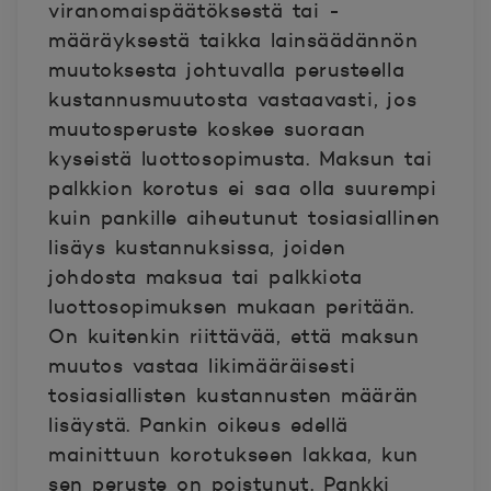
viranomaispäätöksestä tai -
määräyksestä taikka lainsäädännön
muutoksesta johtuvalla perusteella
kustannusmuutosta vastaavasti, jos
muutosperuste koskee suoraan
kyseistä luottosopimusta. Maksun tai
palkkion korotus ei saa olla suurempi
kuin pankille aiheutunut tosiasiallinen
lisäys kustannuksissa, joiden
johdosta maksua tai palkkiota
luottosopimuksen mukaan peritään.
On kuitenkin riittävää, että maksun
muutos vastaa likimääräisesti
tosiasiallisten kustannusten määrän
lisäystä. Pankin oikeus edellä
mainittuun korotukseen lakkaa, kun
sen peruste on poistunut. Pankki