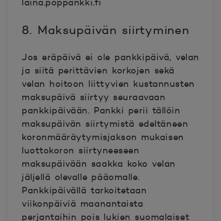
laina.poppankki.fi
8. Maksupäivän siirtyminen
Jos eräpäivä ei ole pankkipäivä, velan
ja siitä perittävien korkojen sekä
velan hoitoon liittyvien kustannusten
maksupäivä siirtyy seuraavaan
pankkipäivään. Pankki perii tällöin
maksupäivän siirtymistä edeltäneen
koronmääräytymisjakson mukaisen
luottokoron siirtyneeseen
maksupäivään saakka koko velan
jäljellä olevalle pääomalle.
Pankkipäivällä tarkoitetaan
viikonpäiviä maanantaista
perjantaihin pois lukien suomalaiset