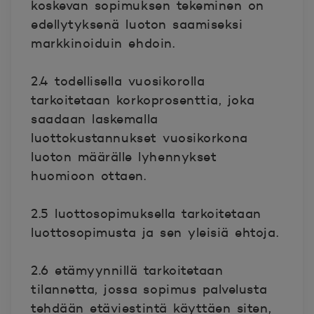
koskevan sopimuksen tekeminen on
edellytyksenä luoton saamiseksi
markkinoiduin ehdoin.
2.4 todellisella vuosikorolla
tarkoitetaan korkoprosenttia, joka
saadaan laskemalla
luottokustannukset vuosikorkona
luoton määrälle lyhennykset
huomioon ottaen.
2.5 luottosopimuksella tarkoitetaan
luottosopimusta ja sen yleisiä ehtoja.
2.6 etämyynnillä tarkoitetaan
tilannetta, jossa sopimus palvelusta
tehdään etäviestintä käyttäen siten,