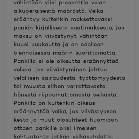
vähintään viisi prosenttia velan
alkuperäisestä määrästä. Velka
erääntyy kuitenkin maksettavaksi
pankin kirjallisesta vaatimuksesta, jos
maksu on viivästynyt vähintään
kuusi kuukautta ja on edelleen
olennaisessa määrin suorittamatta.
Pankilla ei ole oikeutta eräännyttää
velkaa, jos viivästyminen johtuu
velallisen sairaudesta, työttömyydestä
tai muusta siihen verrattavasta
hänestä riippumattomasta seikasta.
Pankilla on kuitenkin oikeus
eräännyttää velka, jos viivästyksen
kesto ja muut olosuhteet huomioon
ottaen pankille olisi ilmeisen
kohtuutonta jatkaa velkasuhdetta.