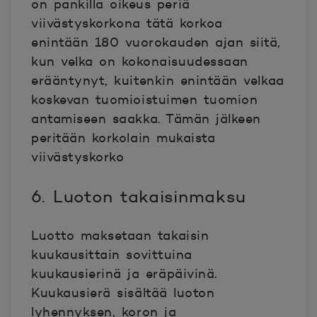
on pankilla oikeus periä
viivästyskorkona tätä korkoa
enintään 180 vuorokauden ajan siitä,
kun velka on kokonaisuudessaan
erääntynyt, kuitenkin enintään velkaa
koskevan tuomioistuimen tuomion
antamiseen saakka. Tämän jälkeen
peritään korkolain mukaista
viivästyskorko
6. Luoton takaisinmaksu
Luotto maksetaan takaisin
kuukausittain sovittuina
kuukausierinä ja eräpäivinä.
Kuukausierä sisältää luoton
lyhennyksen, koron ja