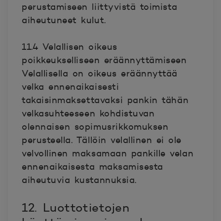
perustamiseen liittyvistä toimista
aiheutuneet kulut.
11.4 Velallisen oikeus
poikkeukselliseen eräännyttämiseen
Velallisella on oikeus eräännyttää
velka ennenaikaisesti
takaisinmaksettavaksi pankin tähän
velkasuhteeseen kohdistuvan
olennaisen sopimusrikkomuksen
perusteella. Tällöin velallinen ei ole
velvollinen maksamaan pankille velan
ennenaikaisesta maksamisesta
aiheutuvia kustannuksia.
12. Luottotietojen