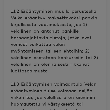
11.2 Erääntyminen muulla perusteella
Velka erääntyy maksettavaksi pankin
kirjallisesta vaatimuksesta, jos 1)
velallinen on antanut pankille
harhaanjohtavia tietoja, jotka ovat
voineet vaikuttaa velan
myöntämiseen tai sen ehtoihin; 2)
velallinen asetetaan konkurssiin tai 3)
velallinen on olennaisesti rikkonut
luottosopimusta.
11.3 Erääntymisen voimaantulo Velan
erääntyminen tulee voimaan neljän
viikon tai, jos velalliselle on aiemmin
huomautettu viivästyksestä tai