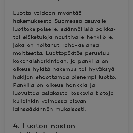
Luotto voidaan myöntää
hakemuksesta Suomessa asuvalle
luottokelpoiselle, säännöllisiä palkka-
tai eläketuloja nauttivalle henkilölle,
joka on hoitanut raha-asiansa
moitteetta. Luottopäätös perustuu
kokonaisharkintaan, ja pankilla on
oikeus hylätä hakemus tai hyväksyä
hakijan ehdottamaa pienempi luotto.
Pankilla on oikeus hankkia ja
luovuttaa asiakasta koskevia tietoja
kulloinkin voimassa olevan
lainsäädännön mukaisesti.
4. Luoton noston