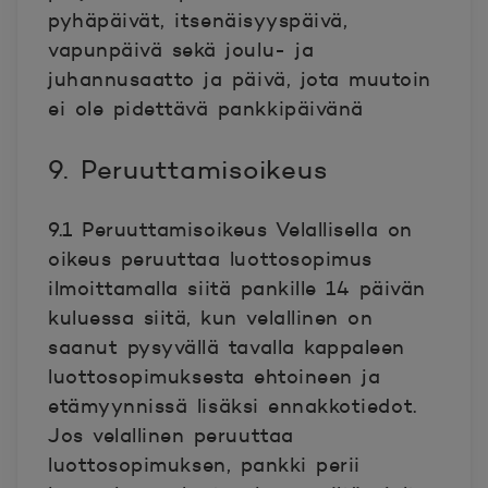
pyhäpäivät, itsenäisyyspäivä,
vapunpäivä sekä joulu- ja
juhannusaatto ja päivä, jota muutoin
ei ole pidettävä pankkipäivänä
9. Peruuttamisoikeus
9.1 Peruuttamisoikeus Velallisella on
oikeus peruuttaa luottosopimus
ilmoittamalla siitä pankille 14 päivän
kuluessa siitä, kun velallinen on
saanut pysyvällä tavalla kappaleen
luottosopimuksesta ehtoineen ja
etämyynnissä lisäksi ennakkotiedot.
Jos velallinen peruuttaa
luottosopimuksen, pankki perii