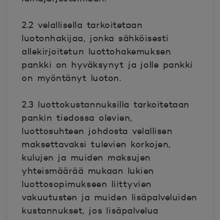
2.2 velallisella tarkoitetaan
luotonhakijaa, jonka sähköisesti
allekirjoitetun luottohakemuksen
pankki on hyväksynyt ja jolle pankki
on myöntänyt luoton.
2.3 luottokustannuksilla tarkoitetaan
pankin tiedossa olevien,
luottosuhteen johdosta velallisen
maksettavaksi tulevien korkojen,
kulujen ja muiden maksujen
yhteismäärää mukaan lukien
luottosopimukseen liittyvien
vakuutusten ja muiden lisäpalveluiden
kustannukset, jos lisäpalvelua