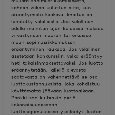
muusta sopimusrikkomuksesta,
kahden viikon kuluttua siitä, kun
erääntymistä koskeva ilmoitus on
lähetetty velalliselle. Jos velallinen
edellä mainitun ajan kuluessa maksaa
viivästyneen määrän tai oikaisee
muun sopimusrikkomuksen,
erääntyminen raukeaa. Jos velallinen
asetetaan konkurssiin, velka erääntyy
heti takaisinmaksettavaksi. Jos luotto
eräännytetään, jäljellä olevasta
saatavasta on vähennettävä se osa
luottokustannuksista, joka kohdistuu
käyttämättä jäävään luottoaikaan.
Pankki saa kuitenkin periä
kokonaisuudessaan
luottosopimuksessa yksilöidyt, luoton