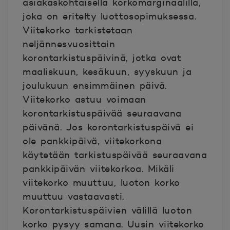
asiakaskohtaisella korkomarginaalilla,
joka on eritelty luottosopimuksessa.
Viitekorko tarkistetaan
neljännesvuosittain
korontarkistuspäivinä, jotka ovat
maaliskuun, kesäkuun, syyskuun ja
joulukuun ensimmäinen päivä.
Viitekorko astuu voimaan
korontarkistuspäivää seuraavana
päivänä. Jos korontarkistuspäivä ei
ole pankkipäivä, viitekorkona
käytetään tarkistuspäivää seuraavana
pankkipäivän viitekorkoa. Mikäli
viitekorko muuttuu, luoton korko
muuttuu vastaavasti.
Korontarkistuspäivien välillä luoton
korko pysyy samana. Uusin viitekorko