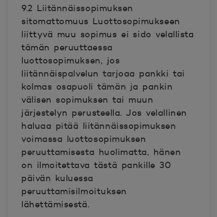
9.2 Liitännäissopimuksen
sitomattomuus Luottosopimukseen
liittyvä muu sopimus ei sido velallista
tämän peruuttaessa
luottosopimuksen, jos
liitännäispalvelun tarjoaa pankki tai
kolmas osapuoli tämän ja pankin
välisen sopimuksen tai muun
järjestelyn perusteella. Jos velallinen
haluaa pitää liitännäissopimuksen
voimassa luottosopimuksen
peruuttamisesta huolimatta, hänen
on ilmoitettava tästä pankille 30
päivän kuluessa
peruuttamisilmoituksen
lähettämisestä.