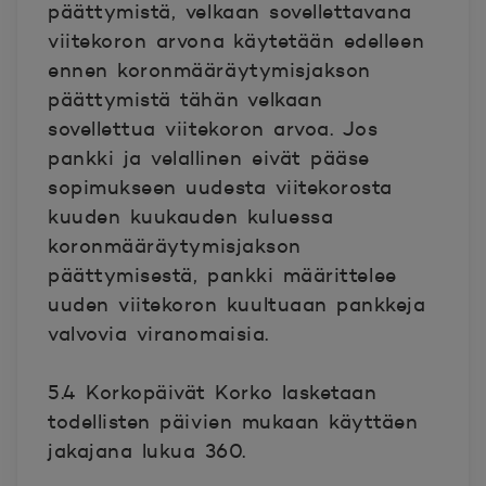
päättymistä, velkaan sovellettavana
viitekoron arvona käytetään edelleen
ennen koronmääräytymisjakson
päättymistä tähän velkaan
sovellettua viitekoron arvoa. Jos
pankki ja velallinen eivät pääse
sopimukseen uudesta viitekorosta
kuuden kuukauden kuluessa
koronmääräytymisjakson
päättymisestä, pankki määrittelee
uuden viitekoron kuultuaan pankkeja
valvovia viranomaisia.
5.4 Korkopäivät Korko lasketaan
todellisten päivien mukaan käyttäen
jakajana lukua 360.