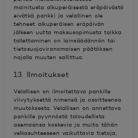
mainitusta alkuperäisestä eräpäivästä
eivätkä pankki ja velallinen ole
tehneet alkuperäisen eräpäivän
jälkeen uutta maksusopimusta taikka
tallettaminen on lainsäädännön tai
tietosuojaviranomaisen päätöksen
nojalla muuten sallittua.
13. Ilmoitukset
Velallisen on ilmoitettava pankille
viivytyksettä nimensä ja osoitteensa
muutoksesta. Velallisen on annettava
pankille pyynnöstä taloudellista
asemaansa koskevia ja muita tähän
velkasuhteeseen vaikuttavia tietoja,