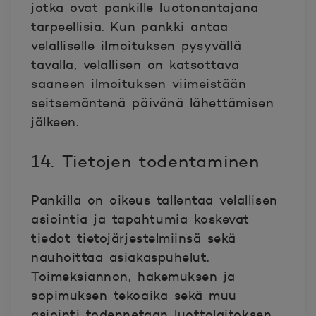
jotka ovat pankille luotonantajana
tarpeellisia. Kun pankki antaa
velalliselle ilmoituksen pysyvällä
tavalla, velallisen on katsottava
saaneen ilmoituksen viimeistään
seitsemäntenä päivänä lähettämisen
jälkeen.
14. Tietojen todentaminen
Pankilla on oikeus tallentaa velallisen
asiointia ja tapahtumia koskevat
tiedot tietojärjestelmiinsä sekä
nauhoittaa asiakaspuhelut.
Toimeksiannon, hakemuksen ja
sopimuksen tekoaika sekä muu
asiointi todennetaan luottolaitoksen