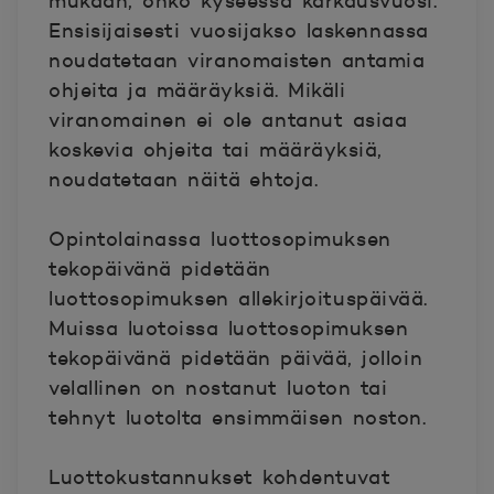
mukaan, onko kyseessä karkausvuosi.
Ensisijaisesti vuosijakso laskennassa
noudatetaan viranomaisten antamia
ohjeita ja määräyksiä. Mikäli
viranomainen ei ole antanut asiaa
koskevia ohjeita tai määräyksiä,
noudatetaan näitä ehtoja.
Opintolainassa luottosopimuksen
tekopäivänä pidetään
luottosopimuksen allekirjoituspäivää.
Muissa luotoissa luottosopimuksen
tekopäivänä pidetään päivää, jolloin
velallinen on nostanut luoton tai
tehnyt luotolta ensimmäisen noston.
Luottokustannukset kohdentuvat