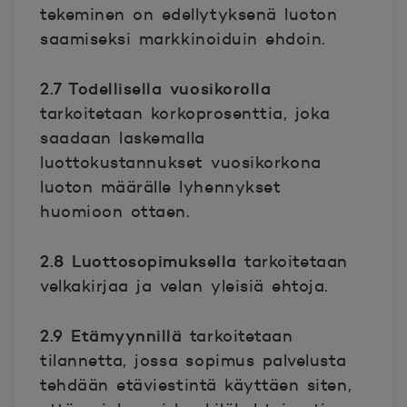
tekeminen on edellytyksenä luoton
saamiseksi markkinoiduin ehdoin.
2.7 Todellisella vuosikorolla
tarkoitetaan korkoprosenttia, joka
saadaan laskemalla
luottokustannukset vuosikorkona
luoton määrälle lyhennykset
huomioon ottaen.
2.8 Luottosopimuksella
tarkoitetaan
velkakirjaa ja velan yleisiä ehtoja.
2.9 Etämyynnillä
tarkoitetaan
tilannetta, jossa sopimus palvelusta
tehdään etäviestintä käyttäen siten,