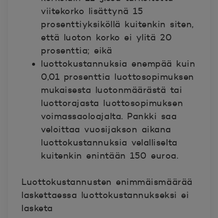
viitekorko lisättynä 15
prosenttiyksiköllä kuitenkin siten,
että luoton korko ei ylitä 20
prosenttia; eikä
luottokustannuksia enempää kuin
0,01 prosenttia luottosopimuksen
mukaisesta luotonmäärästä tai
luottorajasta luottosopimuksen
voimassaoloajalta. Pankki saa
veloittaa vuosijakson aikana
luottokustannuksia velalliselta
kuitenkin enintään 150 euroa.
Luottokustannusten enimmäismäärää
laskettaessa luottokustannukseksi ei
lasketa