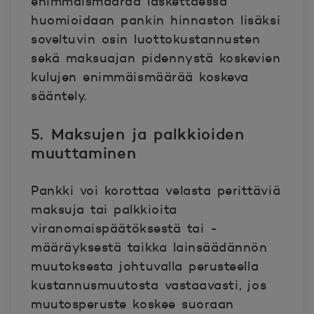
enimmäismäärää laskettaessa
huomioidaan pankin hinnaston lisäksi
soveltuvin osin luottokustannusten
sekä maksuajan pidennystä koskevien
kulujen enimmäismäärää koskeva
sääntely.
5. Maksujen ja palkkioiden
muuttaminen
Pankki voi korottaa velasta perittäviä
maksuja tai palkkioita
viranomaispäätöksestä tai -
määräyksestä taikka lainsäädännön
muutoksesta johtuvalla perusteella
kustannusmuutosta vastaavasti, jos
muutosperuste koskee suoraan