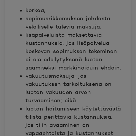
korkoa,
sopimusrikkomuksen johdosta
velalliselle tulevia maksuja,
lisäpalveluista maksettavia
kustannuksia, jos lisäpalvelua
koskevan sopimuksen tekeminen
ei ole edellytyksenä luoton
saamiseksi markkinoiduin ehdoin,
vakuutusmaksuja, jos
vakuutuksen tarkoituksena on
luoton vakuuden arvon
turvaaminen; eikä
luoton hoitamiseen käytettävästä
tilistä perittäviä kustannuksia,
jos tilin avaaminen on
vapaaehtoista ja kustannukset