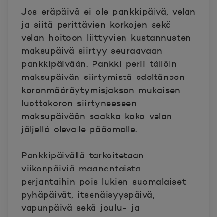
Jos eräpäivä ei ole pankkipäivä, velan
ja siitä perittävien korkojen sekä
velan hoitoon liittyvien kustannusten
maksupäivä siirtyy seuraavaan
pankkipäivään. Pankki perii tällöin
maksupäivän siirtymistä edeltäneen
koronmääräytymisjakson mukaisen
luottokoron siirtyneeseen
maksupäivään saakka koko velan
jäljellä olevalle pääomalle.
Pankkipäivällä tarkoitetaan
viikonpäiviä maanantaista
perjantaihin pois lukien suomalaiset
pyhäpäivät, itsenäisyyspäivä,
vapunpäivä sekä joulu- ja