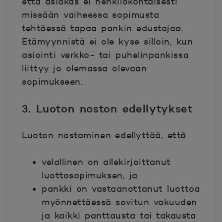
että asiakas ei henkilökohtaisesti
missään vaiheessa sopimusta
tehtäessä tapaa pankin edustajaa.
Etämyynnistä ei ole kyse silloin, kun
asiointi verkko- tai puhelinpankissa
liittyy jo olemassa olevaan
sopimukseen.
3. Luoton noston edellytykset
Luoton nostaminen edellyttää, että
velallinen on allekirjoittanut
luottosopimuksen, ja
pankki on vastaanottanut luottoa
myönnettäessä sovitun vakuuden
ja kaikki panttausta tai takausta