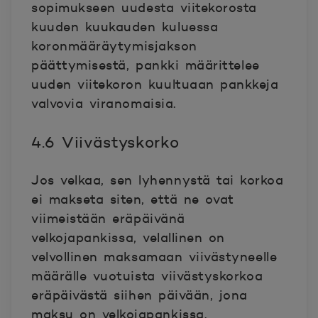
sopimukseen uudesta viitekorosta
kuuden kuukauden kuluessa
koronmääräytymisjakson
päättymisestä, pankki määrittelee
uuden viitekoron kuultuaan pankkeja
valvovia viranomaisia.
4.6 Viivästyskorko
Jos velkaa, sen lyhennystä tai korkoa
ei makseta siten, että ne ovat
viimeistään eräpäivänä
velkojapankissa, velallinen on
velvollinen maksamaan viivästyneelle
määrälle vuotuista viivästyskorkoa
eräpäivästä siihen päivään, jona
maksu on velkojapankissa.