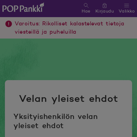
Hae
Kirjaudu
Valikko
POP Pankki, etusivulle
Varoitus: Rikolliset kalastelevat tietoja
viesteillä ja puheluilla
Velan yleiset ehdot
Yksityishenkilön velan
yleiset ehdot