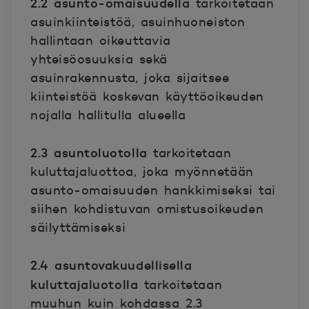
2.2 asunto-omaisuudella
tarkoitetaan
asuinkiinteistöä, asuinhuoneiston
hallintaan oikeuttavia
yhteisöosuuksia sekä
asuinrakennusta, joka sijaitsee
kiinteistöä koskevan käyttöoikeuden
nojalla hallitulla alueella
2.3 asuntoluotolla
tarkoitetaan
kuluttajaluottoa, joka myönnetään
asunto-omaisuuden hankkimiseksi tai
siihen kohdistuvan omistusoikeuden
säilyttämiseksi
2.4 asuntovakuudellisella
kuluttajaluotolla
tarkoitetaan
muuhun kuin kohdassa 2.3