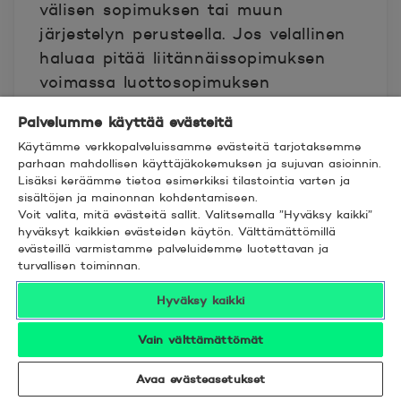
välisen sopimuksen tai muun
järjestelyn perusteella. Jos velallinen
haluaa pitää liitännäissopimuksen
voimassa luottosopimuksen
peruuttamisesta huolimatta, hänen
Palvelumme käyttää evästeitä
on ilmoitettava tästä pankille 30
Käytämme verkkopalveluissamme evästeitä tarjotaksemme
päivän kuluessa
parhaan mahdollisen käyttäjäkokemuksen ja sujuvan asioinnin.
peruuttamisilmoituksen
Lisäksi keräämme tietoa esimerkiksi tilastointia varten ja
sisältöjen ja mainonnan kohdentamiseen.
lähettämisestä.
Voit valita, mitä evästeitä sallit. Valitsemalla ”Hyväksy kaikki”
hyväksyt kaikkien evästeiden käytön. Välttämättömillä
8. Velan ennenaikainen
evästeillä varmistamme palveluidemme luotettavan ja
turvallisen toiminnan.
takaisinmaksu
Hyväksy kaikki
8.1 Velallisen oikeus maksaa
Vain välttämättömät
luotto ennenaikaisesti takaisin
Avaa evästeasetukset
Velallisella on oikeus maksaa luotto