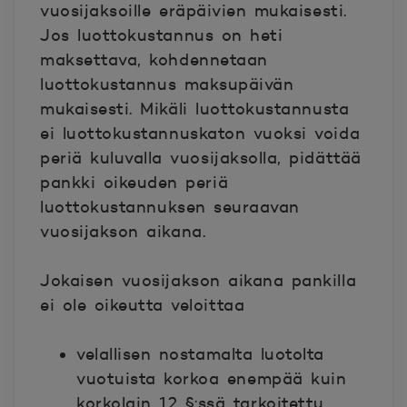
vuosijaksoille eräpäivien mukaisesti.
Jos luottokustannus on heti
maksettava, kohdennetaan
luottokustannus maksupäivän
mukaisesti. Mikäli luottokustannusta
ei luottokustannuskaton vuoksi voida
periä kuluvalla vuosijaksolla, pidättää
pankki oikeuden periä
luottokustannuksen seuraavan
vuosijakson aikana.
Jokaisen vuosijakson aikana pankilla
ei ole oikeutta veloittaa
velallisen nostamalta luotolta
vuotuista korkoa enempää kuin
korkolain 12 §:ssä tarkoitettu