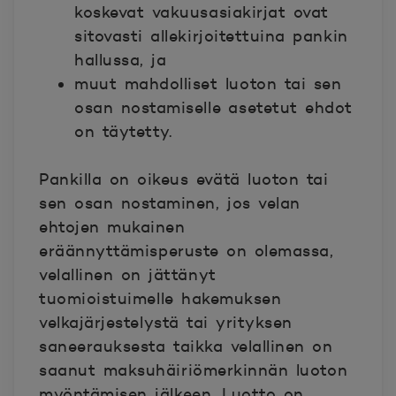
koskevat vakuusasiakirjat ovat
sitovasti allekirjoitettuina pankin
hallussa, ja
muut mahdolliset luoton tai sen
osan nostamiselle asetetut ehdot
on täytetty.
Pankilla on oikeus evätä luoton tai
sen osan nostaminen, jos velan
ehtojen mukainen
eräännyttämisperuste on olemassa,
velallinen on jättänyt
tuomioistuimelle hakemuksen
velkajärjestelystä tai yrityksen
saneerauksesta taikka velallinen on
saanut maksuhäiriömerkinnän luoton
myöntämisen jälkeen. Luotto on