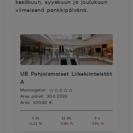
kesäkuun, syyskuun ja joulukuun
viimeisenä pankkipäivänä.
UB Pohjoismaiset Liikekiinteistöt
A
Morningstar:
Arvo päivä:
30.6.2026
Arvo:
100,82 €
3 kk
12 kk
3 v
+1,11 %
-2,83 %
-3,94 %