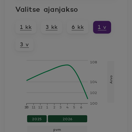
Valitse ajanjakso
1 kk
3 kk
6 kk
1 v
3 v
108
pvm
Arvo
Arvo
104
30.9.2025
104.2524
102
31.12.2025
105.9761
100
10
9
11
12
1
2
3
4
5
6
31.3.2026
107.1558
2025
2026
pvm