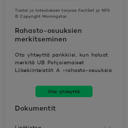
30.6.2026
100.8244
Tiedot ja toteutuksen tarjoaa FactSet ja NFS
© Copyright Morningstar.
Rahasto-osuuksien
merkitseminen
Ota yhteyttä pankkiisi, kun haluat
merkitä UB Pohjoismaiset
Liikekiinteistöt A -rahasto-osuuksia.
Ota yhteyttä
Dokumentit
Lisätietoa