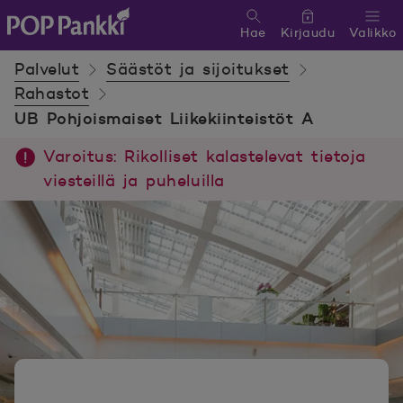
Hae
Kirjaudu
Valikko
POP Pankki, etusivulle
Palvelut
Säästöt ja sijoitukset
Rahastot
UB Pohjoismaiset Liikekiinteistöt A
Varoitus: Rikolliset kalastelevat tietoja
viesteillä ja puheluilla