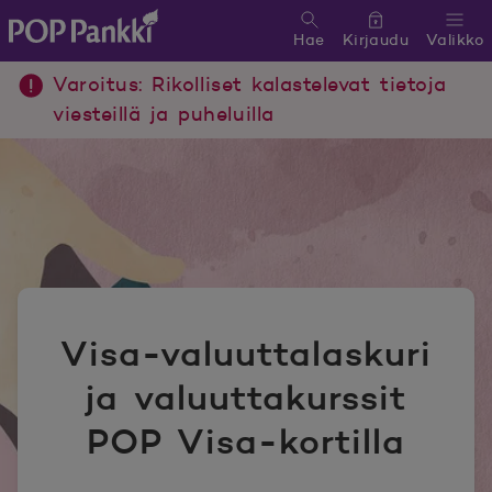
Hae
Kirjaudu
Valikko
POP Pankki, etusivulle
Varoitus: Rikolliset kalastelevat tietoja
viesteillä ja puheluilla
Visa-valuuttalaskuri
ja valuuttakurssit
POP Visa-kortilla