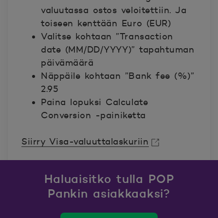
valuutassa ostos veloitettiin. Ja
toiseen kenttään Euro (EUR)
Valitse kohtaan ”Transaction
date (MM/DD/YYYY)” tapahtuman
päivämäärä
Näppäile kohtaan ”Bank fee (%)”
2.95
Paina lopuksi Calculate
Conversion -painiketta
Siirry Visa-valuuttalaskuriin
Avautuu uuteen ikkunaan
Avautuu uuteen ikkunaan.
Haluaisitko tulla POP
Pankin asiakkaaksi?