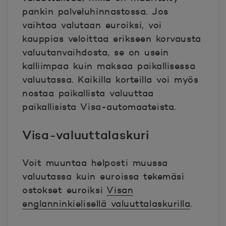
pankin palveluhinnastossa.
Jos
vaihtaa valutaan euroiksi, voi
kauppias veloittaa erikseen korvausta
valuutanvaihdosta, se on usein
kalliimpaa kuin maksaa paikallisessa
valuutassa. Kaikilla korteilla voi myös
nostaa paikallista valuuttaa
paikallisista Visa-automaateista.
Visa-valuuttalaskuri
Voit muuntaa helposti muussa
valuutassa kuin euroissa tekemäsi
ostokset euroiksi
Visan
englanninkielisellä valuuttalaskurilla
.
Avautuu uuteen ikkunaan.