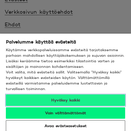
Verkkosivun käyttöehdot
Ehdot
Turvallinen asiointi
Palvelumme käyttää evästeitä
Saavutettavuus
Käytämme verkkopalveluissamme evästeitä tarjotaksemme
parhaan mahdollisen käyttäjäkokemuksen ja sujuvan asioinnin.
Lisäksi keräämme tietoa esimerkiksi tilastointia varten ja
Hyödyllistä tietää
sisältöjen ja mainonnan kohdentamiseen.
Voit valita, mitä evästeitä sallit. Valitsemalla ”Hyväksy kaikki”
© 2026 POP Pankki,
Hevosenkenkä 3, 02600
hyväksyt kaikkien evästeiden käytön. Välttämättömillä
evästeillä varmistamme palveluidemme luotettavan ja
ESPOO
turvallisen toiminnan.
Hyväksy kaikki
Vain välttämättömät
Seuraa meitä sosiaalisessa mediassa
Linkedin
Avautuu uuteen ikkunaan.
Facebook
Avautuu uuteen ikkunaan.
Instagram
Avautuu uuteen ikkunaan.
YouTube
Avautuu uuteen ikkunaan.
Avaa evästeasetukset