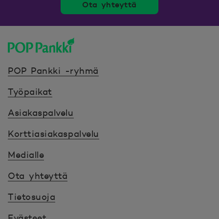
Ota yhteyttä
POP Pankki, etusivulle
POP Pankki -ryhmä
Työpaikat
Asiakaspalvelu
Korttiasiakaspalvelu
Medialle
Ota yhteyttä
Tietosuoja
Evästeet