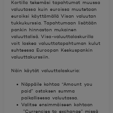
Kortilla tekemäsi tapahtumat muussa
valuutassa kuin euroissa muutetaan
euroiksi käyttämällä Visan valuutan
tukkukurssia. Tapahtumaan lisätään
pankin hinnaston mukainen
valuuttalisä. Visa-valuuttalaskurilla
voit laskea valuuttatapahtuman kulut
suhteessa Euroopan Keskuspankin
valuuttakurssiin.
Näin käytät valuuttalaskuria:
Näppäile kohtaa “Amount you
paid” ostoksen summa
paikallisessa valuutassa.
Valitse ensimmäiseen kohtaan
”Currencies to exchange” missä