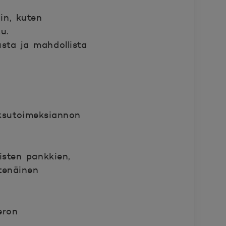
in, kuten
u.
usta ja mahdollista
aksutoimeksiannon
isten pankkien,
tenäinen
eron