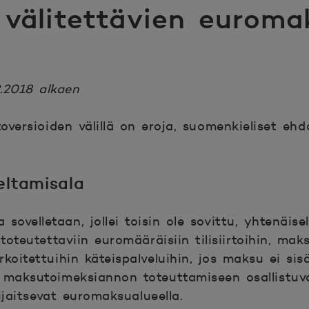
 välitettävien eurom
.2018 alkaen
toversioiden välillä on eroja, suomenkieliset ehd
eltamisala
 sovelletaan, jollei toisin ole sovittu, yhtenäisel
oteutettaviin euromääräisiin tilisiirtoihin, mak
koitettuihin käteispalveluihin, jos maksu ei sisä
a maksutoimeksiannon toteuttamiseen osallistuv
ijaitsevat euromaksualueella.