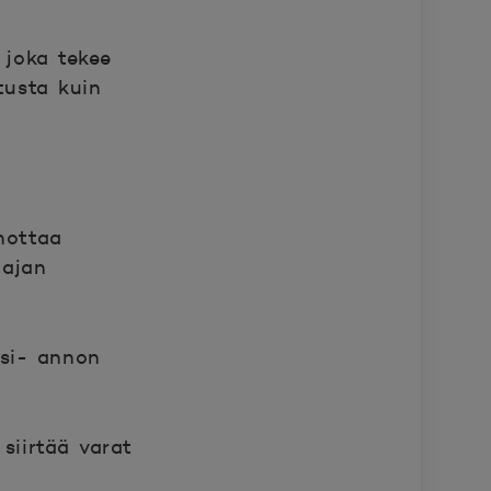
 joka tekee
usta kuin
nottaa
aajan
si- annon
siirtää varat