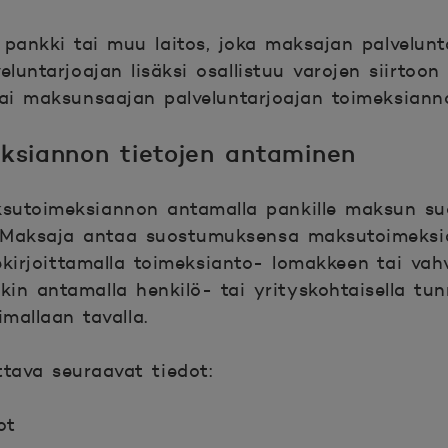
 pankki tai muu laitos, joka maksajan palvelunt
luntarjoajan lisäksi osallistuu varojen siirtoo
tai maksunsaajan palveluntarjoajan toimeksiann
ksiannon tietojen antaminen
sutoimeksiannon antamalla pankille maksun suo
t. Maksaja antaa suostumuksensa maksutoimeks
ekirjoittamalla toimeksianto- lomakkeen tai vah
in antamalla henkilö- tai yrityskohtaisella tun
mallaan tavalla.
tava seuraavat tiedot:
ot