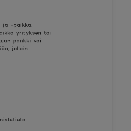
 ja -
paikka,
ikka yrityksen tai
ajan pankki voi
än, jolloin
nistetieto