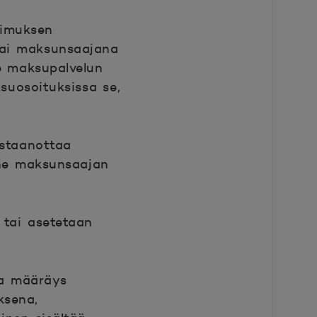
pimuksen
 tai maksunsaajana
se maksupalvelun
ksuosoituksissa se,
astaanottaa
 ne maksunsaajan
n tai asetetaan
ma määräys
ksena,