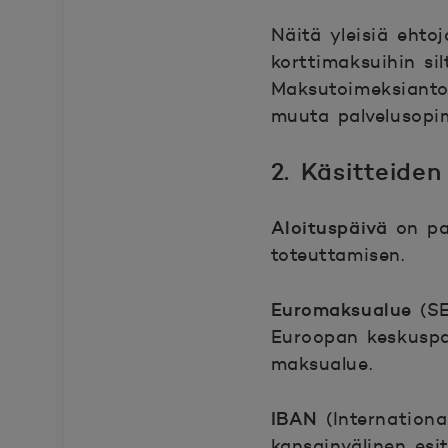
Näitä yleisiä ehto
korttimaksuihin sil
Maksutoimeksiantoj
muuta palvelusopi
2. Käsitteiden
Aloituspäivä
on pa
toteuttamisen.
Euromaksualue
(SE
Euroopan keskuspa
maksualue.
IBAN
(Internation
kansainvälinen esi