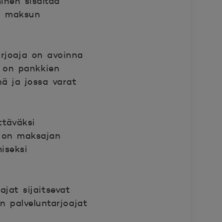
inen sisältää
ja maksun
rjoaja on avoinna
o
on pankkien
enä ja jossa varat
ttäväksi
o
on maksajan
iseksi
jat sijaitsevat
n palveluntarjoajat