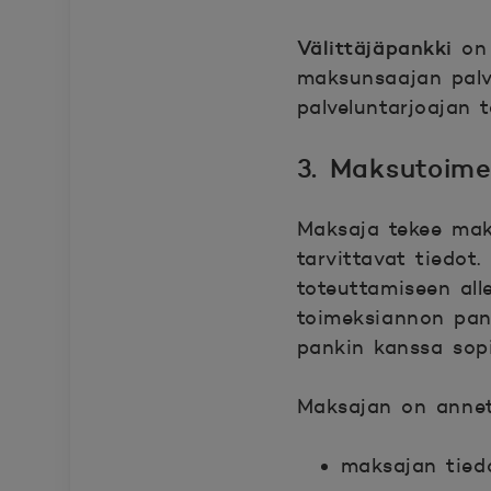
Välittäjäpankki
on
maksunsaajan palve
palveluntarjoajan 
3. Maksutoime
Maksaja tekee mak
tarvittavat tiedo
toteuttamiseen all
toimeksiannon pank
pankin kanssa sopi
Maksajan on annet
maksajan tied