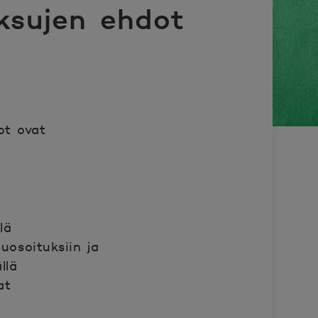
aksujen ehdot
ot ovat
lä
suosoituksiin ja
llä
at