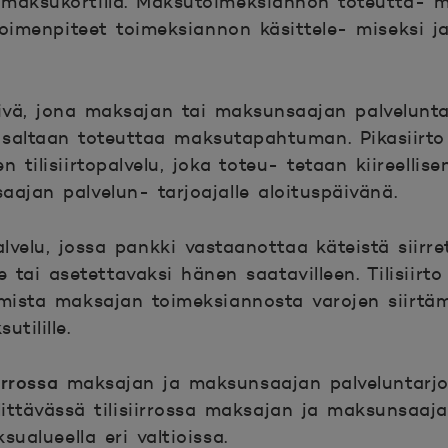
maksukortilla. Maksutoimeksiannon toteutta- m
toimenpiteet toimeksiannon käsittele- miseksi 
ivä, jona maksajan tai maksunsaajan palvelunta
i osaltaan toteuttaa maksutapahtuman.
Pikasiirt
n tilisiirtopalvelu, joka toteu- tetaan kiireellis
aajan palvelun- tarjoajalle aloituspäivänä.
lvelu, jossa pankki vastaanottaa käteistä siirre
le tai asetettavaksi hänen saatavilleen.
Tilisiirt
amista maksajan toimeksiannosta varojen siirtäm
tilille.
irrossa
maksajan ja maksunsaajan palveluntarjoa
ittävässä tilisiirrossa maksajan ja maksunsaaja
sualueella eri valtioissa.