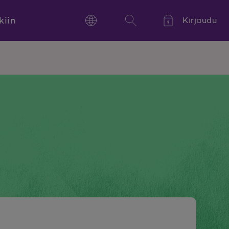
kiin
Kirjaudu
Language
Hae
Kieli,
Språk,
Language