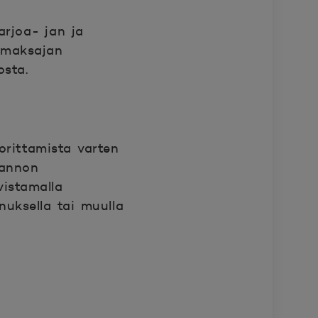
arjoa- jan ja
n
maksajan
osta.
rittamista varten
iannon
vistamalla
nuksella tai muulla