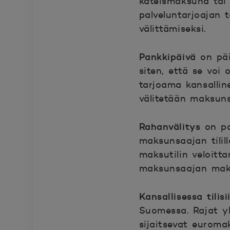
käteismaksuna tai 
palveluntarjoajan 
välittämiseksi.
Pankkipäivä
on pä
siten, että se vo
tarjoama kansalline
välitetään maksuns
Rahanvälitys
on pa
maksunsaajan tilil
maksutilin veloitt
maksunsaajan maksu
Kansallisessa tilisi
Suomessa. Rajat yl
sijaitsevat euromak