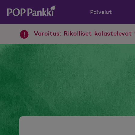
Palvelut
POP Pankki, etusivulle
Varoitus: Rikolliset kalastelevat 