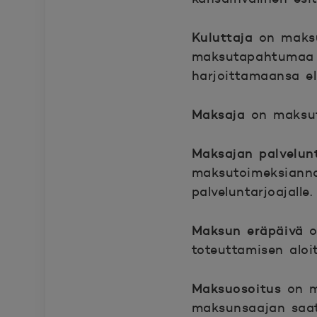
Kuluttaja
on maksu
maksutapahtumaa k
harjoittamaansa el
Maksaja
on maksut
Maksajan palvelun
maksutoimeksiannon
palveluntarjoajalle.
Maksun eräpäivä
o
toteuttamisen aloi
Maksuosoitus
on m
maksunsaajan saata