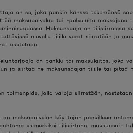
yttäjä
on se, joka pankin kanssa tekemänsä so
yttää maksupalvelua tai -palveluita maksajana
ominaisuudessa.
Maksunsaaja
on tilisiirroissa 
tettävissä olevalle tilille varat siirretään ja ma
rat asetetaan.
eluntarjoaja
on pankki tai maksulaitos, joka v
n ja siirtää ne maksunsaajan tilille tai pitää
on toimenpide, jolla varoja siirretään, nostetaa
to
on maksupalvelun käyttäjän pankilleen anta
ahtuma esimerkiksi tilisiirtona, maksuosoi- tu