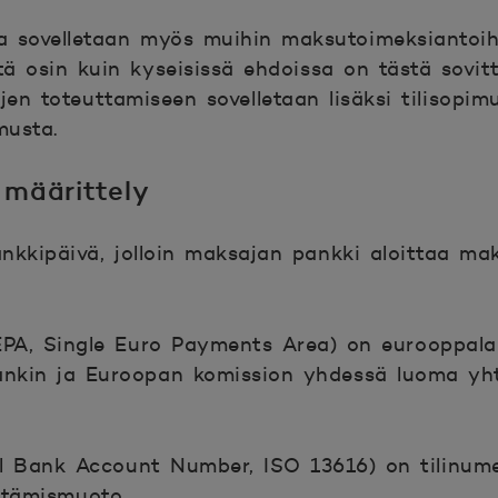
ja sovelletaan myös muihin maksutoimeksiantoih
tä osin kuin kyseisissä ehdoissa on tästä sovitt
en toteuttamiseen sovelletaan lisäksi tilisopim
musta.
 määrittely
nkkipäivä, jolloin maksajan pankki aloittaa m
PA, Single Euro Payments Area)
on eurooppala
nkin ja Euroopan komission yhdessä luoma yh
al Bank Account Number, ISO 13616) on tilinum
ttämismuoto.