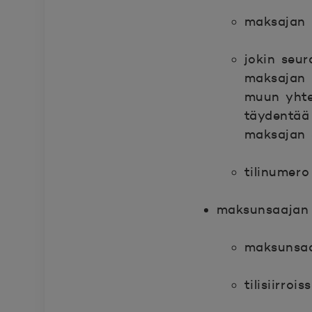
maksajan 
jokin seur
maksajan 
muun yhtei
täydentää 
maksajan e
tilinumero
maksunsaajan 
maksunsaa
tilisiirro