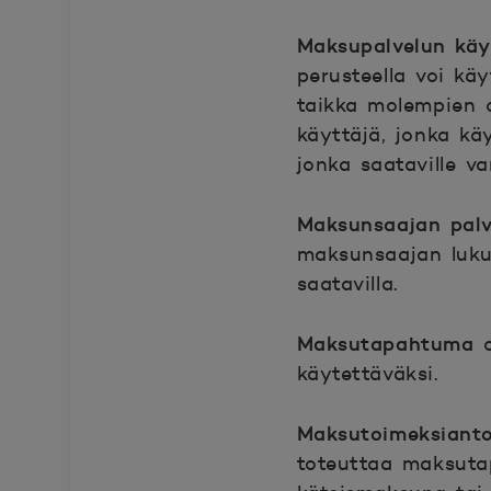
Maksupalvelun kä
perusteella voi kä
taikka molempien 
käyttäjä, jonka käy
jonka saataville va
Maksunsaajan palv
maksunsaajan lukuu
saatavilla.
Maksutapahtuma
käytettäväksi.
Maksutoimeksian
toteuttaa maksutap