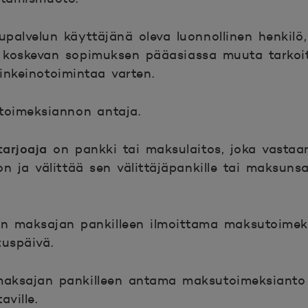
palvelun käyttäjänä oleva luonnollinen henkilö,
oskevan sopimuksen pääasiassa muuta tarkoit
inkeinotoimintaa varten.
oimeksiannon antaja.
tarjoaja
on pankki tai maksulaitos, joka vastaa
 ja välittää sen välittäjäpankille tai maksuns
n maksajan pankilleen ilmoittama maksutoimek
tuspäivä.
aksajan pankilleen antama maksutoimeksianto 
ville.