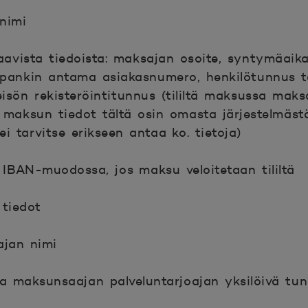
nimi
aavista tiedoista: maksajan osoite, syntymäaika
pankin antama asiakasnumero, henkilötunnus ta
sön rekisteröintitunnus (tililtä maksussa maks
maksun tiedot tältä osin omasta järjestelmästä
i tarvitse erikseen antaa ko. tietoja)
 IBAN-muodossa, jos maksu veloitetaan tililtä
tiedot
jan nimi
issa maksunsaajan palveluntarjoajan yksilöivä
tun