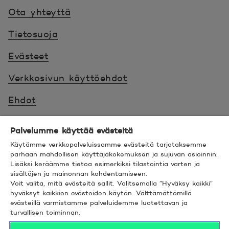
Ota yhteyttä
Tietosuoja
Evästeet
Verkkosivun käyttöehdot
Ehdot
Turvallinen asiointi
Palvelumme käyttää evästeitä
Saavutettavuus
Käytämme verkkopalveluissamme evästeitä tarjotaksemme
parhaan mahdollisen käyttäjäkokemuksen ja sujuvan asioinnin.
Lisäksi keräämme tietoa esimerkiksi tilastointia varten ja
Hyödyllistä tietää
sisältöjen ja mainonnan kohdentamiseen.
Voit valita, mitä evästeitä sallit. Valitsemalla ”Hyväksy kaikki”
© 2026 POP Pankki,
Hevosenkenkä 3, 02600
hyväksyt kaikkien evästeiden käytön. Välttämättömillä
evästeillä varmistamme palveluidemme luotettavan ja
ESPOO
turvallisen toiminnan.