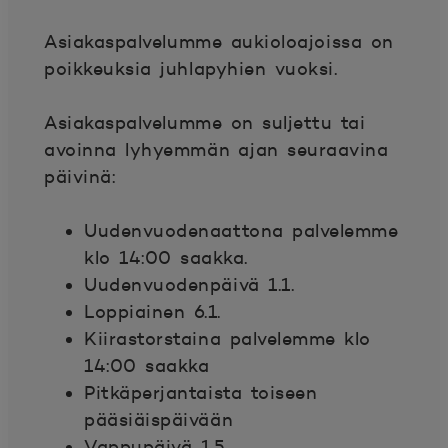
Asiakaspalvelumme aukioloajoissa on
poikkeuksia juhlapyhien vuoksi.
Asiakaspalvelumme on suljettu tai
avoinna lyhyemmän ajan seuraavina
päivinä:
Uudenvuodenaattona palvelemme
klo 14:00 saakka.
Uudenvuodenpäivä 1.1.
Loppiainen 6.1.
Kiirastorstaina palvelemme klo
14:00 saakka
Pitkäperjantaista toiseen
pääsiäispäivään
Vappupäivä 1.5.