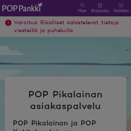
Hae
Kirjaudu
Valikko
POP Pankki, etusivulle
Varoitus: Rikolliset kalastelevat tietoja
viesteillä ja puheluilla
POP Pikalainan
asiakaspalvelu
POP Pikalainan ja POP