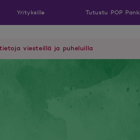
Yrityksille
Tutustu POP Pank
tietoja viesteillä ja puheluilla