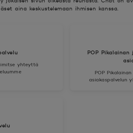
y jokaisen sivun oikeasta reunasta. Chat on av
äset aina keskustelemaan ihmisen kanssa.
palvelu
POP Pikalainan 
asi
limitse yhteyttä
lveluumme
POP Pikalainan 
asiakaspalvelun y
velu