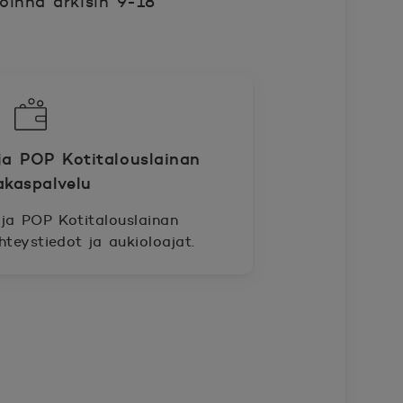
oinna arkisin 9-18
ja POP Kotitalouslainan
akaspalvelu
ja POP Kotitalouslainan
hteystiedot ja aukioloajat.