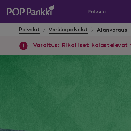
Palvelut
POP Pankki, etusivulle
Palvelut
Verkkopalvelut
Ajanvaraus
Varoitus: Rikolliset kalastelevat 