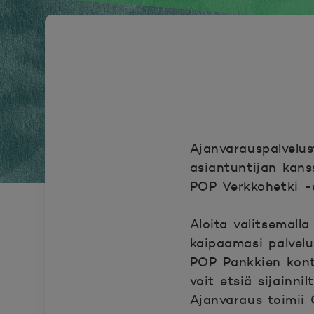
Ajanvarauspalvelus
asiantuntijan kans
POP Verkkohetki -
Aloita valitsemall
kaipaamasi palvelu
POP Pankkien kontt
voit etsiä sijainni
Avautuu uuteen ik
Ajanvaraus toimii 