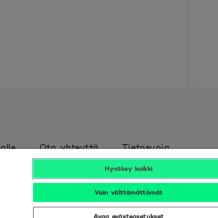
alle
Ota yhteyttä
Tietosuoja
Hyväksy kaikki
avuus
Hyödyllistä tietää
Vain välttämättömät
Seuraa meitä sosiaalisessa mediassa
Avaa evästeasetukset