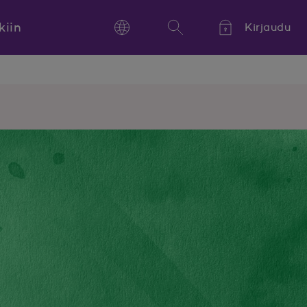
kiin
Kirjaudu
Language
Hae
Kieli,
Språk,
Language