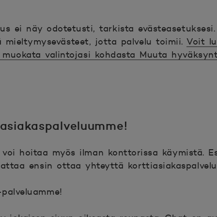
us ei näy odotetusti, tarkista evästeasetuksesi
 mieltymysevästeet, jotta palvelu toimii.
Voit l
a muokata valintojasi kohdasta Muuta hyväksyn
 asiakaspalveluumme!
voi hoitaa myös ilman konttorissa käymistä. Es
nattaa ensin ottaa yhteyttä korttiasiakaspalve
-palveluamme!