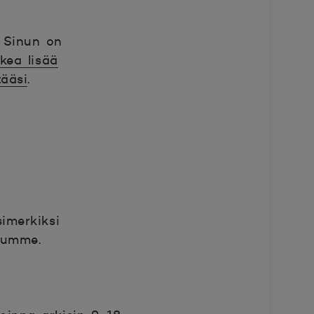
. Sinun on
ukea lisää
tääsi
.
imerkiksi
luumme.