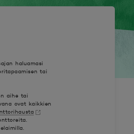
isajan haluamasi
oritapaamisen tai
en aihe tai
avana ovat kaikkien
nttorihausta
nttoreita.
elaimilla.