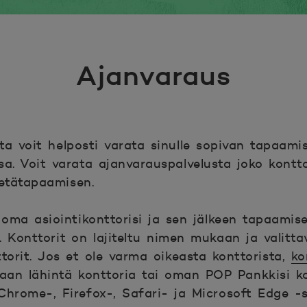
Ajanvaraus
ta voit helposti varata sinulle sopivan tapaam
sa. Voit varata ajanvarauspalvelusta joko kontt
etätapaamisen.
a oma asiointikonttorisi ja sen jälkeen tapaamis
. Konttorit on lajiteltu nimen mukaan ja valitt
orit. Jos et ole varma oikeasta konttorista,
ko
ltaan lähintä konttoria tai oman POP Pankkisi ko
kunaan.
Chrome-, Firefox-, Safari- ja Microsoft Edge -s