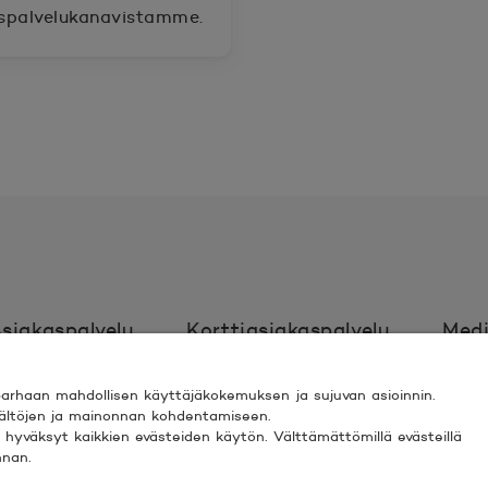
aspalvelukanavistamme.
siakaspalvelu
Korttiasiakaspalvelu
Medi
rhaan mahdollisen käyttäjäkokemuksen ja sujuvan asioinnin.
Ehdot
Turvallinen asiointi
Saavutett
isältöjen ja mainonnan kohdentamiseen.
ki” hyväksyt kaikkien evästeiden käytön. Välttämättömillä evästeillä
nnan.
 ESPOO