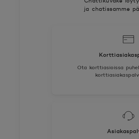
Chattikuvake löyty
ja chatissamme pä
Korttiasiakas
Ota korttiasioissa puhe
korttiasiakaspa
Asiakaspal