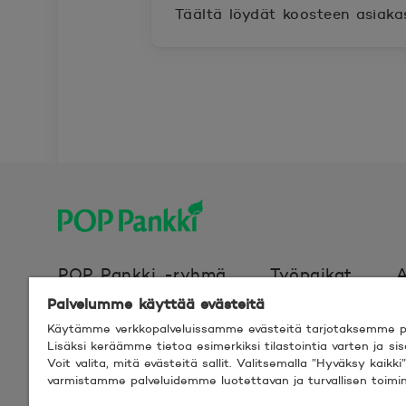
Täältä löydät koosteen asiak
POP Pankki, etusivulle
POP Pankki -ryhmä
Työpaikat
A
Palvelumme käyttää evästeitä
Käytämme verkkopalveluissamme evästeitä tarjotaksemme pa
Evästeet
Verkkosivun käyttöehdot
Lisäksi keräämme tietoa esimerkiksi tilastointia varten ja s
Voit valita, mitä evästeitä sallit. Valitsemalla ”Hyväksy kaik
varmistamme palveluidemme luotettavan ja turvallisen toimi
© 2026 POP Pankki,
Hevosenkenkä 3, 02600