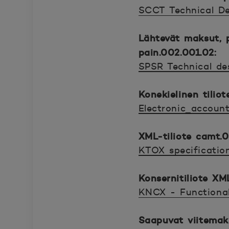
SCCT Technical Des
Avautuu uuteen ik
Lähtevät maksut, 
pain.002.001.02:
SPSR Technical des
Avautuu uuteen ik
Konekielinen tili
Electronic_accoun
Avautuu uuteen ik
XML-tiliote camt.
KTOX specificatio
Avautuu uuteen ik
Konsernitiliote X
KNCX - Functional
Avautuu uuteen ik
Saapuvat viitema