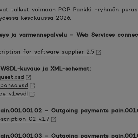
at tulleet voimaan POP Pankki -ryhmän perus
ydessä kesäkuussa 2026.
eys ja varmennepalvelu
–
Web Services connec
ription for software supplier 2.5
kunaan.
 WSDL-kuvaus ja XML-schemat:
uest.xsd
sponse.xsd
kunaan.
ce-v1.wsdl
kunaan.
kunaan.
ain.001.001.02
–
Outgoing payments pain.001.
cription 02 v.1.7
kunaan.
ain.001.001.03
–
Outgoing payments pain.001.