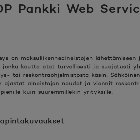
OP Pankki Web Servic
eys on maksuliikenneaineistojen lähettämiseen
 jonka kautta otat turvallisesti ja suojatusti y
s- tai reskontraohjelmistosta käsin. Sähköinen
n ajastat aineistojen noudot ja viennit reskont
pienille kuin suuremmillekin yrityksille.
ajapintakuvaukset