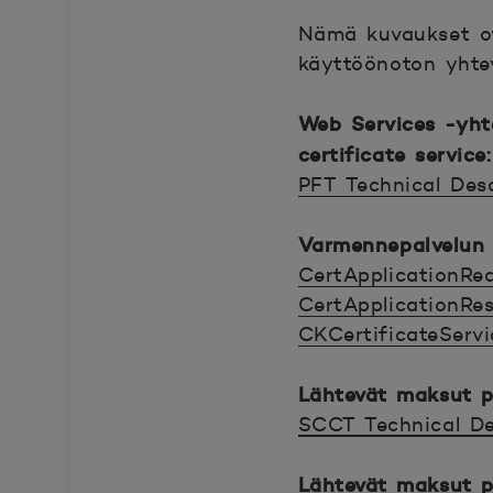
Nämä kuvaukset ov
käyttöönoton yhte
Web Services -yht
certificate service:
PFT Technical Desc
Avautuu uuteen ik
Varmennepalvelun
CertApplicationReq
CertApplicationRe
Avautuu uuteen ik
CKCertificateServi
Avautuu uuteen ik
Avautuu uuteen ik
Lähtevät maksut p
SCCT Technical Des
Avautuu uuteen ik
Lähtevät maksut p