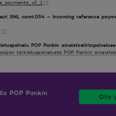
ce_payments_v2_1
kunaan.
ksut XML camt.054
–
Incoming reference paym
n
kunaan.
stuspalvelu POP Pankin aineistosiirtopalveluss
saajan
tarkistuspalvelusta POP Pankin aineistos
kunaan.
ulla POP Pankin
Ota 