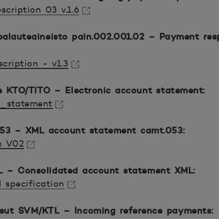
cription 03 v.1.6
kunaan.
palauteaineisto pain.002.001.02 –
Payment res
cription - v1.3
kunaan.
ote KTO/TITO –
Electronic account statement:
t_statement
kunaan.
053 –
XML account statement camt.053:
n V02
kunaan.
ML
–
Consolidated account statement XML:
 specification
kunaan.
ksut SVM/KTL –
Incoming reference payments: