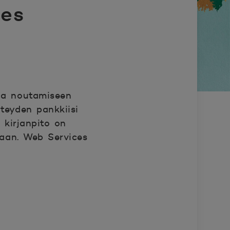
es
 ja noutamiseen
hteyden pankkiisi
 kirjanpito on
raan. Web Services