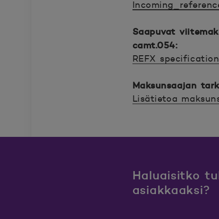
Incoming_referen
Avautuu uuteen ik
Saapuvat viitema
camt.054:
REFX specificatio
Avautuu uuteen ik
Maksunsaajan tarki
Lisätietoa maksun
Avautuu uuteen ik
Haluaisitko t
asiakkaaksi?