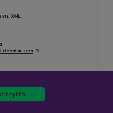
ents XML
a
iirtopalvelussa
yhteyttä