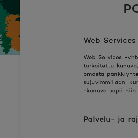
P
Web Services
Web Services -yht
tarkoitettu kanava,
omasta pankkiyhtey
sujuvimmillaan, ku
-kanava sopii niin 
Palvelu- ja r