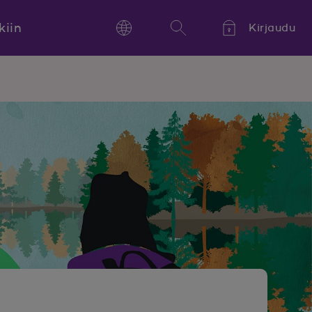
kiin
Kirjaudu
Language
Hae
Kieli,
Språk,
Language