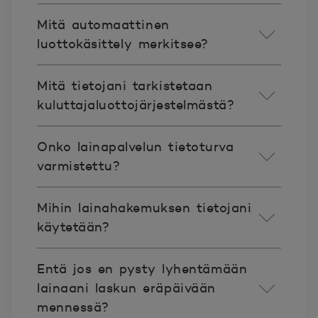
Mitä automaattinen
luottokäsittely merkitsee?
Mitä tietojani tarkistetaan
kuluttajaluottojärjestelmästä?
Onko lainapalvelun tietoturva
varmistettu?
Mihin lainahakemuksen tietojani
käytetään?
Entä jos en pysty lyhentämään
lainaani laskun eräpäivään
mennessä?