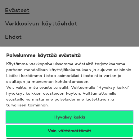
Evästeet
Verkkosivun käyttöehdot
Ehdot
Turvallinen asiointi
Palvelumme käyttää evästeitä
Saavutettavuus
Käytämme verkkopalveluissamme evästeitä tarjotaksemme
parhaan mahdollisen käyttäjäkokemuksen ja sujuvan asioinnin.
Lisäksi keräämme tietoa esimerkiksi tilastointia varten ja
Hyödyllistä tietää
sisältöjen ja mainonnan kohdentamiseen.
Voit valita, mitä evästeitä sallit. Valitsemalla ”Hyväksy kaikki”
© 2026 POP Pankki,
Hevosenkenkä 3, 02600
hyväksyt kaikkien evästeiden käytön. Välttämättömillä
evästeillä varmistamme palveluidemme luotettavan ja
ESPOO
turvallisen toiminnan.
Hyväksy kaikki
Vain välttämättömät