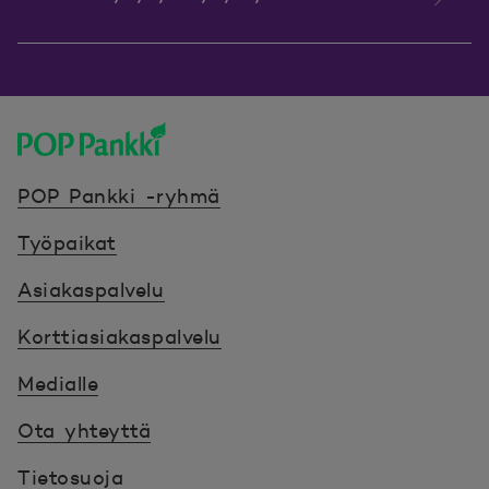
POP Pankki, etusivulle
POP Pankki -ryhmä
Työpaikat
Asiakaspalvelu
Korttiasiakaspalvelu
Medialle
Ota yhteyttä
Tietosuoja