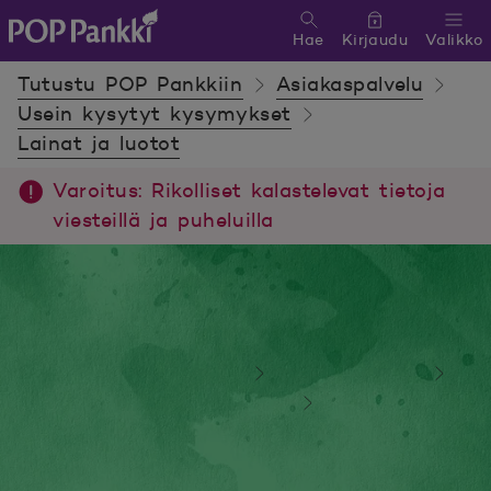
Hae
Kirjaudu
Valikko
POP Pankki, etusivulle
Tutustu POP Pankkiin
Asiakaspalvelu
Usein kysytyt kysymykset
Lainat ja luotot
Varoitus: Rikolliset kalastelevat tietoja
viesteillä ja puheluilla
Tutustu POP Pankkiin
Asiakaspalvelu
Usein kysytyt kysymykset
Lainat ja luotot