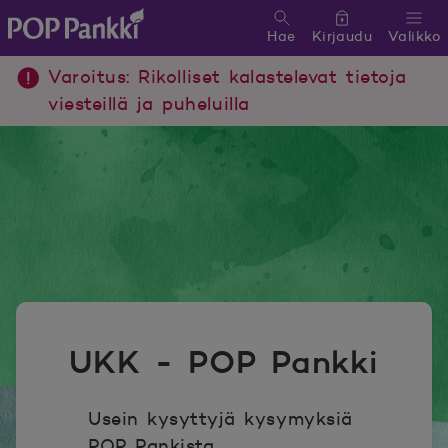
Hae
Kirjaudu
Valikko
POP Pankki, etusivulle
Varoitus: Rikolliset kalastelevat tietoja
viesteillä ja puheluilla
UKK - POP Pankki
Usein kysyttyjä kysymyksiä
POP Pankista