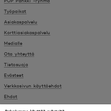
POP Pankki -ryhmä
Työpaikat
Asiakaspalvelu
Korttiasiakaspalvelu
Medialle
Ota yhteyttä
Tietosuoja
Evästeet
Verkkosivun käyttöehdot
Ehdot
Turvallinen asiointi