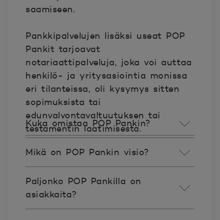
saamiseen.
Pankkipalvelujen lisäksi useat POP
Pankit tarjoavat
notariaattipalveluja, joka voi auttaa
henkilö- ja yritysasiointia monissa
eri tilanteissa, oli kysymys sitten
sopimuksista tai
edunvalvontavaltuutuksen tai
Kuka omistaa POP Pankin?
testamentin laatimisesta.
Mikä on POP Pankin visio?
Paljonko POP Pankilla on
asiakkaita?