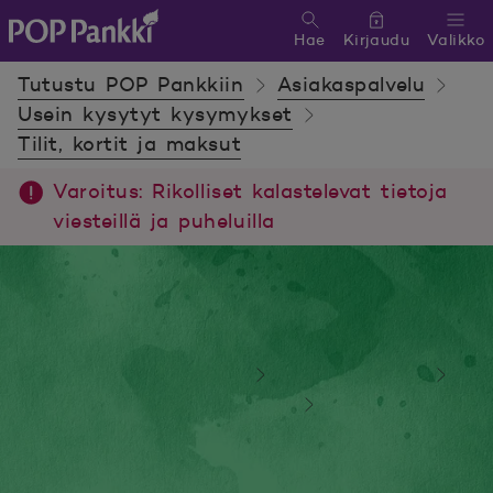
Hae
Kirjaudu
Valikko
POP Pankki, etusivulle
Tutustu POP Pankkiin
Asiakaspalvelu
Usein kysytyt kysymykset
Tilit, kortit ja maksut
Varoitus: Rikolliset kalastelevat tietoja
viesteillä ja puheluilla
Tutustu POP Pankkiin
Asiakaspalvelu
Usein kysytyt kysymykset
Tilit, kortit ja maksut