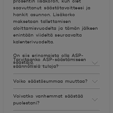
prosentin lisäkoron, kun olet
saavuttanut säästötavoitteesi ja
hankit asunnon. Lisäkorko
maksetaan tallettamisen
aloittamisvuodelta ja tämän jälkeen
enintään viideltä seuraavalta
kalenterivuodelta.
On siis erinomaista olla ASP-
Tarvitaanko ASP-säästämiseen
säästäjä.
säännöllisiä tuloja?
Voiko säästösummaa muuttaa?
Voivatko vanhemmat säästää
puolestani?