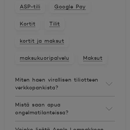
ASP-tili
Google Pay
Kortit
Tilit
kortit ja maksut
maksukuoripalvelu
Maksut
Miten haen virallisen tiliotteen
verkkopankista?
Mistä saan apua
ongelmatilanteissa?
Voinko lisätä Apple Lompakkoon