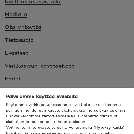
Korttiasiakaspalvelu
Medialle
Ota yhteyttä
Tietosuoja
Evästeet
Verkkosivun käyttöehdot
Ehdot
Turvallinen asiointi
Palvelumme käyttää evästeitä
Saavutettavuus
Käytämme verkkopalveluissamme evästeitä tarjotaksemme
parhaan mahdollisen käyttäjäkokemuksen ja sujuvan asioinnin.
Lisäksi keräämme tietoa esimerkiksi tilastointia varten ja
Hyödyllistä tietää
sisältöjen ja mainonnan kohdentamiseen.
Voit valita, mitä evästeitä sallit. Valitsemalla ”Hyväksy kaikki”
© 2026 POP Pankki,
Hevosenkenkä 3, 02600
hyväksyt kaikkien evästeiden käytön. Välttämättömillä