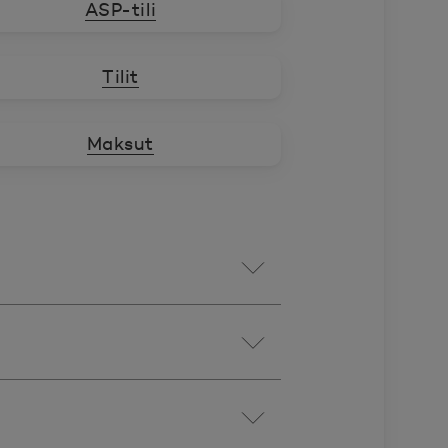
ASP-tili
Tilit
Maksut