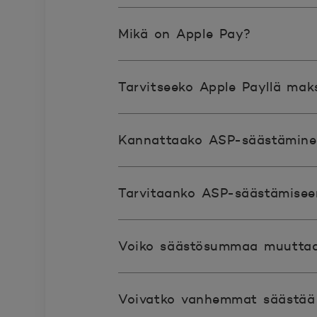
Mikä on Apple Pay?​
Tarvitseeko Apple Payllä ma
Kannattaako ASP-säästämine
Tarvitaanko ASP-säästämiseen
Voiko säästösummaa muutta
Voivatko vanhemmat säästää 