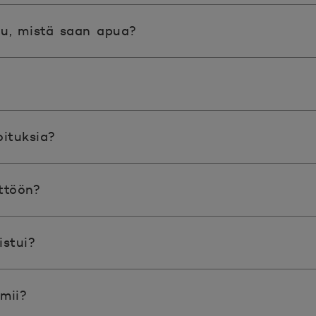
tu, mistä saan apua?
ituksia?
ttöön?
istui?
imii?