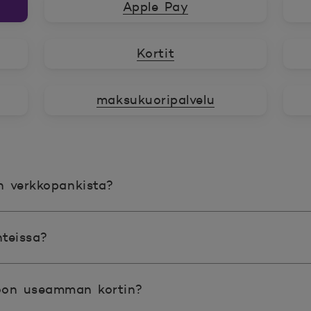
Apple Pay
Kortit
maksukuoripalvelu
en verkkopankista?
teissa?
oon useamman kortin?