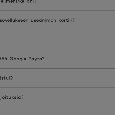
elimeni/kelloni?
-sovellukseen useamman kortin?
yttää Google Payta?
istui?
oituksia?