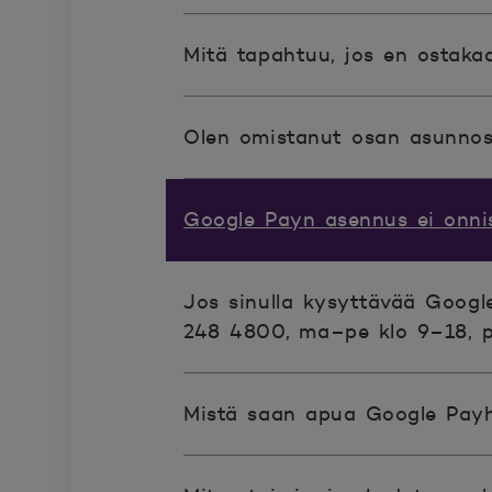
Mitä tapahtuu, jos en ostaka
Olen omistanut osan asunnost
Google Payn asennus ei onni
Jos sinulla kysyttävää Googl
248 4800, ma–pe klo 9–18, 
Mistä saan apua Google Payhi