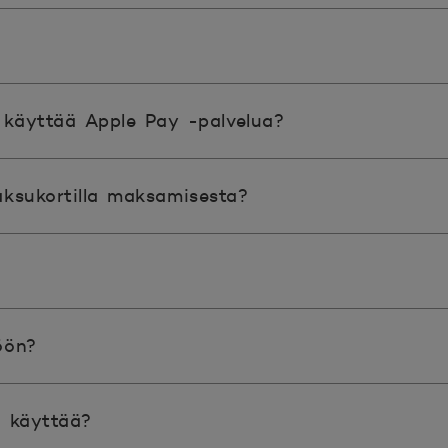
n käyttää Apple Pay -palvelua?
ksukortilla maksamisesta?
ön? ​
oi käyttää?