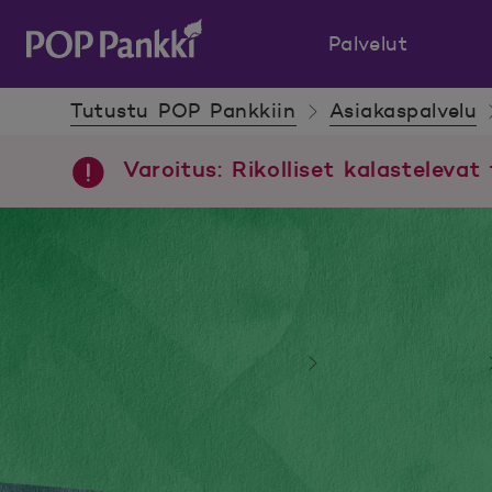
Palvelut
POP Pankki, etusivulle
Tutustu POP Pankkiin
Asiakaspalvelu
Varoitus: Rikolliset kalastelevat 
Tutustu POP Pankkiin
Asiakaspalvelu