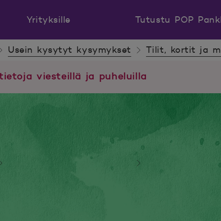
Yrityksille
Tutustu POP Pank
Usein kysytyt kysymykset
Tilit, kortit ja 
tietoja viesteillä ja puheluilla
Usein kysytyt kysymykset
Tilit, kortit ja 