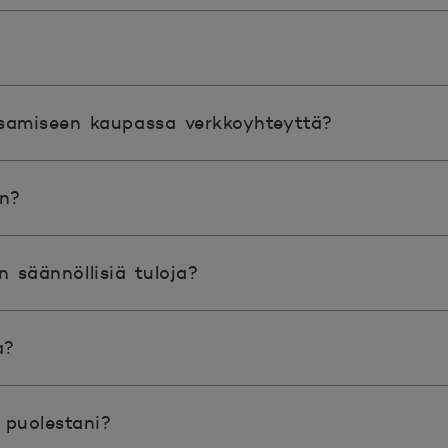
ksamiseen kaupassa verkkoyhteyttä?
n?
 säännöllisiä tuloja?
a?
puolestani?