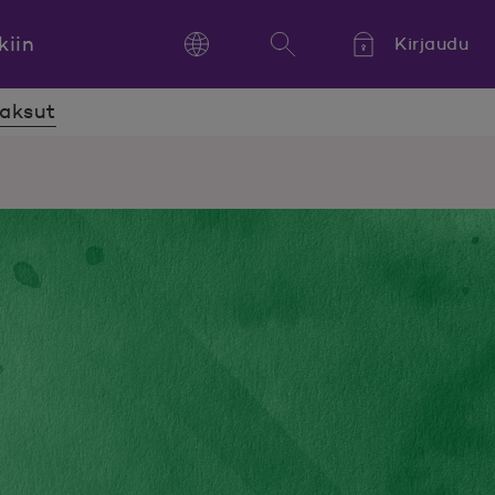
kiin
Kirjaudu
Language
Hae
Kieli,
maksut
Språk,
Language
maksut