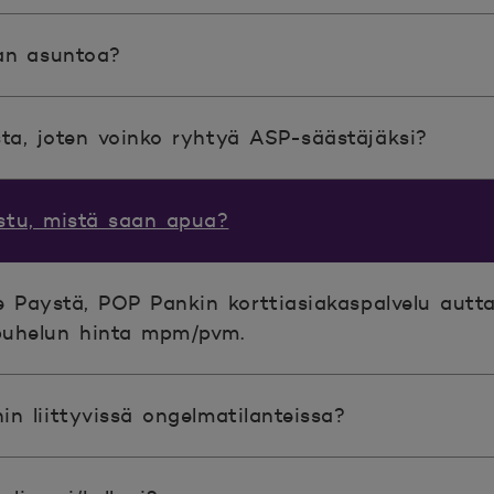
an asuntoa?
a, joten voinko ryhtyä ASP-säästäjäksi?
stu, mistä saan apua?
e Paystä, POP Pankin korttiasiakaspalvelu aut
puhelun hinta mpm/pvm.
n liittyvissä ongelmatilanteissa?