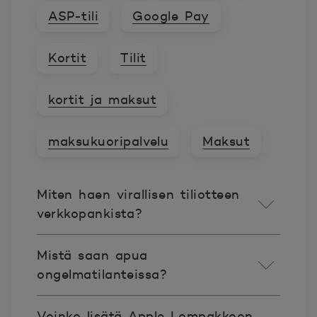
ASP-tili
Google Pay
Kortit
Tilit
kortit ja maksut
maksukuoripalvelu
Maksut
Miten haen virallisen tiliotteen
verkkopankista?
Mistä saan apua
ongelmatilanteissa?
Voinko lisätä Apple Lompakkoon