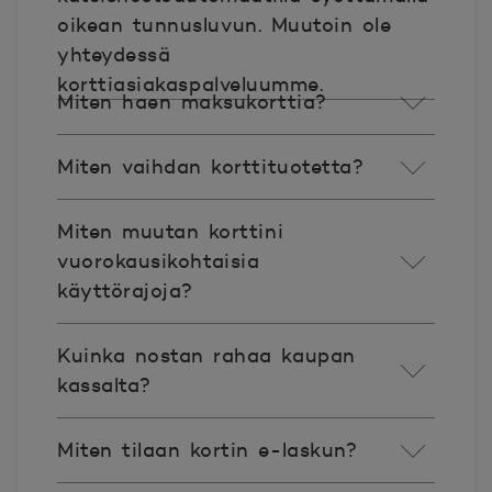
oikean tunnusluvun. Muutoin ole
yhteydessä
korttiasiakaspalveluumme.
Miten haen maksukorttia?
Miten vaihdan korttituotetta?
Miten muutan korttini
vuorokausikohtaisia
käyttörajoja?
Kuinka nostan rahaa kaupan
kassalta?
Miten tilaan kortin e-laskun?