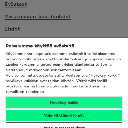
Evästeet
Verkkosivun käyttöehdot
Ehdot
Turvallinen asiointi
Palvelumme käyttää evästeitä
Saavutettavuus
Käytämme verkkopalveluissamme evästeitä tarjotaksemme
parhaan mahdollisen käyttäjäkokemuksen ja sujuvan asioinnin.
Lisäksi keräämme tietoa esimerkiksi tilastointia varten ja
Hyödyllistä tietää
sisältöjen ja mainonnan kohdentamiseen.
Voit valita, mitä evästeitä sallit. Valitsemalla ”Hyväksy kaikki”
© 2026 POP Pankki,
Hevosenkenkä 3, 02600
hyväksyt kaikkien evästeiden käytön. Välttämättömillä
evästeillä varmistamme palveluidemme luotettavan ja
ESPOO
turvallisen toiminnan.
Hyväksy kaikki
Vain välttämättömät
Seuraa meitä sosiaalisessa mediassa
Avaa evästeasetukset