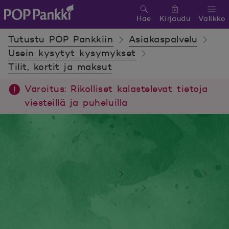
Hae
Kirjaudu
Valikko
POP Pankki, etusivulle
Tutustu POP Pankkiin
Asiakaspalvelu
Usein kysytyt kysymykset
Tilit, kortit ja maksut
Varoitus: Rikolliset kalastelevat tietoja
viesteillä ja puheluilla
Tutustu POP Pankkiin
Asiakaspalvelu
Usein kysytyt kysymykset
Tilit, kortit ja maksut