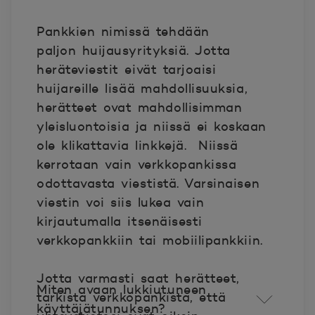
Pankkien nimissä tehdään
paljon
huijausyrityksiä
. Jotta
heräteviestit eivät tarjoaisi
huijareille lisää mahdollisuuksia,
herätteet ovat mahdollisimman
yleisluontoisia ja niissä ei koskaan
ole klikattavia linkkejä.
Niissä
kerrotaan vain verkkopankissa
odottavasta viestistä. Varsinaisen
viestin voi siis lukea vain
kirjautumalla itsenäisesti
verkkopankkiin tai mobiilipankkiin.
Jotta varmasti saat herätteet,
Miten avaan lukkiutuneen
tarkista verkkopankista, että
käyttäjätunnuksen?