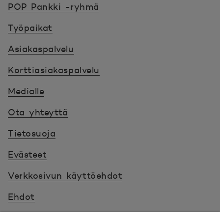
POP Pankki -ryhmä
Työpaikat
Asiakaspalvelu
Korttiasiakaspalvelu
Medialle
Ota yhteyttä
Tietosuoja
Evästeet
Verkkosivun käyttöehdot
Ehdot
Turvallinen asiointi