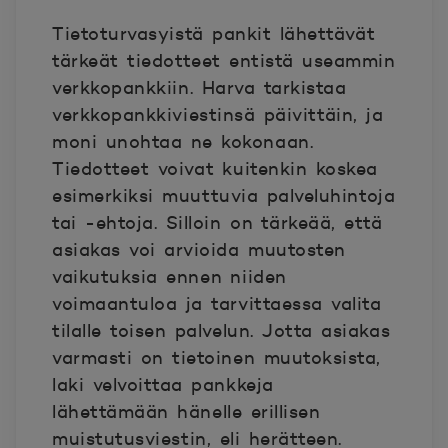
Tietoturvasyistä pankit lähettävät
tärkeät tiedotteet entistä useammin
verkkopankkiin. Harva tarkistaa
verkkopankkiviestinsä päivittäin, ja
moni unohtaa ne kokonaan.
Tiedotteet voivat kuitenkin koskea
esimerkiksi muuttuvia palveluhintoja
tai -ehtoja. Silloin on tärkeää, että
asiakas voi arvioida muutosten
vaikutuksia ennen niiden
voimaantuloa ja tarvittaessa valita
tilalle toisen palvelun. Jotta asiakas
varmasti on tietoinen muutoksista,
laki velvoittaa pankkeja
lähettämään hänelle erillisen
muistutusviestin, eli herätteen.