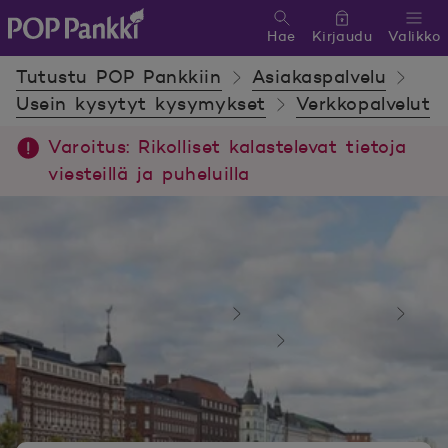
Hae
Kirjaudu
Valikko
POP Pankki, etusivulle
Tutustu POP Pankkiin
Asiakaspalvelu
Usein kysytyt kysymykset
Verkkopalvelut
Varoitus: Rikolliset kalastelevat tietoja
viesteillä ja puheluilla
Tutustu POP Pankkiin
Asiakaspalvelu
Usein kysytyt kysymykset
Verkkopalvelut