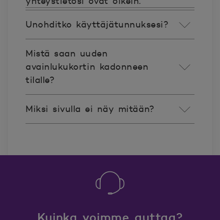
yhteystietosi ovat oikein.
Unohditko käyttäjätunnuksesi?
Mistä saan uuden
avainlukukortin kadonneen
tilalle?
Miksi sivulla ei näy mitään?
Kuinka voimme auttaa?