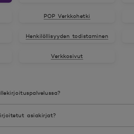
POP Verkkohetki
Henkilöllisyyden todistaminen
Verkkosivut
allekirjoituspalvelussa?
rjoitetut asiakirjat?