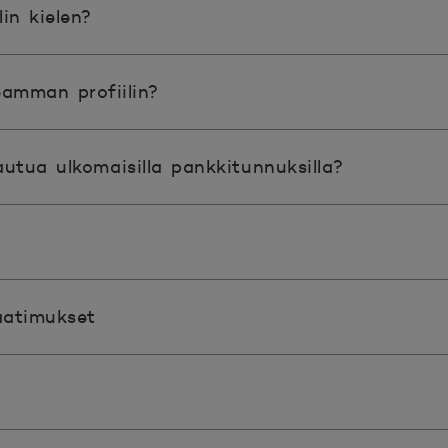
in kielen?
eamman profiilin?
utua ulkomaisilla pankkitunnuksilla?
aatimukset