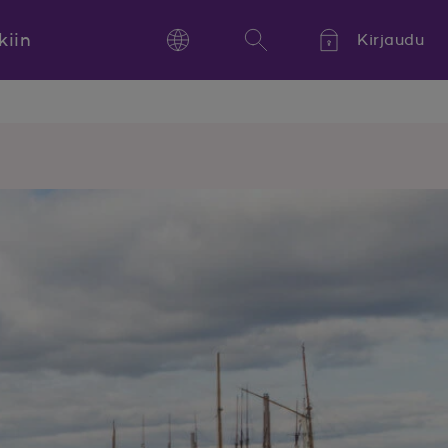
kiin
Kirjaudu
Language
Hae
Kieli,
Språk,
Language