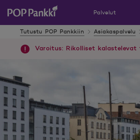
Palvelut
POP Pankki, etusivulle
Tutustu POP Pankkiin
Asiakaspalvelu
Varoitus: Rikolliset kalastelevat 
Tutustu POP Pankkiin
Asiakaspalvelu