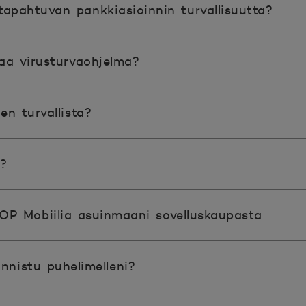
tapahtuvan pankkiasioinnin turvallisuutta?
aa virusturvaohjelma?
n turvallista?
a?
POP Mobiilia asuinmaani sovelluskaupasta
onnistu puhelimelleni?