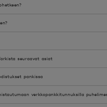
ohetkeen?
ken?
Tarkista seuraavat asiat
odistukset pankissa
istautumaan verkkopankkitunnuksilla puhelimes