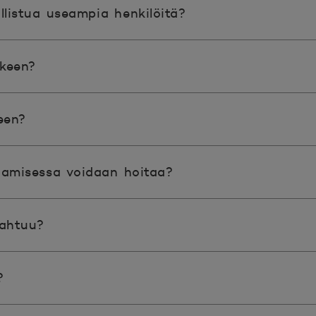
listua useampia henkilöitä?
tkeen?
een?
aamisessa voidaan hoitaa?
pahtuu?
?