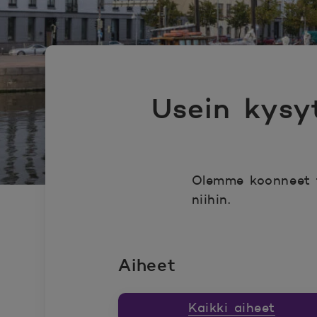
Usein kysy
Olemme koonneet t
niihin.
Aiheet
Kaikki aiheet