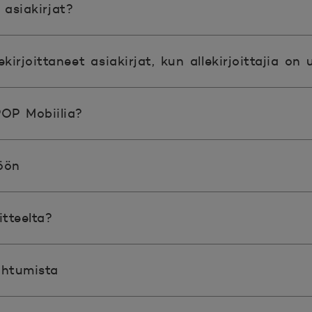
 asiakirjat?
kirjoittaneet asiakirjat, kun allekirjoittajia on 
POP Mobiilia?
öön
itteelta?
ahtumista