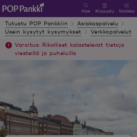
Hae
Kirjaudu
Valikko
POP Pankki, etusivulle
Tutustu POP Pankkiin
Asiakaspalvelu
Usein kysytyt kysymykset
Verkkopalvelut
Varoitus: Rikolliset kalastelevat tietoja
viesteillä ja puheluilla
Tutustu POP Pankkiin
Asiakaspalvelu
Usein kysytyt kysymykset
Verkkopalvelut