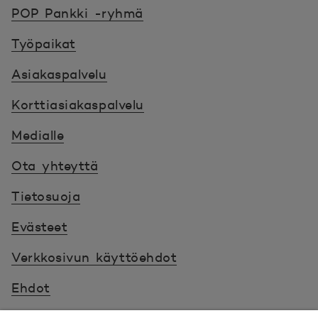
POP Pankki, etusivulle
POP Pankki -ryhmä
Työpaikat
Asiakaspalvelu
Korttiasiakaspalvelu
Medialle
Ota yhteyttä
Tietosuoja
Evästeet
Verkkosivun käyttöehdot
Ehdot