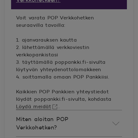
Verkkohetkeen?
Voit varata POP Verkkohetken
seuraavilla tavoilla:
1.
ajanvarauksen
kautta
2. lähettämällä verkkoviestin
verkkopankistasi
3. täyttämällä poppankki.fi-sivulta
löytyvän
yhteydenottolomakkeen
4. soittamalla omaan POP Pankkiisi.
Kaikkien POP Pankkien yhteystiedot
löydät poppankki.fi-sivulta, kohdasta
Löydä meidät
.
Avautuu uuteen ikkunaan.
Miten aloitan POP
Verkkohetken?