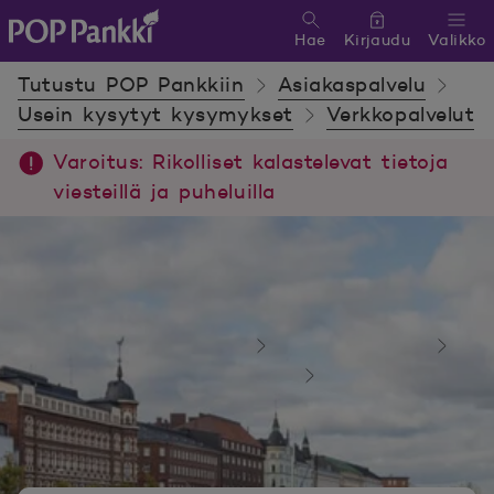
Hae
Kirjaudu
Valikko
POP Pankki, etusivulle
Tutustu POP Pankkiin
Asiakaspalvelu
Usein kysytyt kysymykset
Verkkopalvelut
Varoitus: Rikolliset kalastelevat tietoja
viesteillä ja puheluilla
Tutustu POP Pankkiin
Asiakaspalvelu
Usein kysytyt kysymykset
Verkkopalvelut