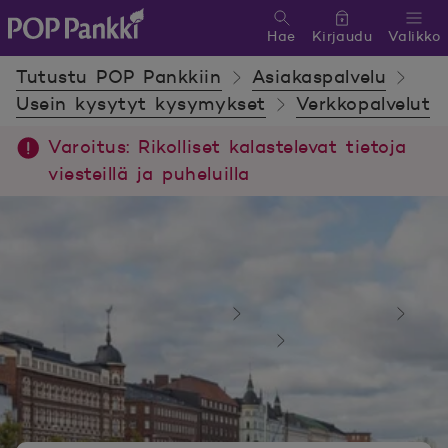
Hae
Kirjaudu
Valikko
POP Pankki, etusivulle
Tutustu POP Pankkiin
Asiakaspalvelu
Usein kysytyt kysymykset
Verkkopalvelut
Varoitus: Rikolliset kalastelevat tietoja
viesteillä ja puheluilla
Tutustu POP Pankkiin
Asiakaspalvelu
Usein kysytyt kysymykset
Verkkopalvelut