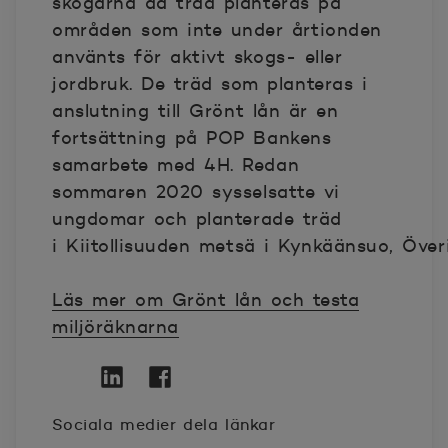
skogarna då träd planteras på
områden som inte under årtionden
använts för aktivt skogs- eller
jordbruk. De träd som planteras i
anslutning till Grönt lån är en
fortsättning på POP Bankens
samarbete med 4H. Redan
sommaren 2020 sysselsatte vi
ungdomar och planterade träd
i Kiitollisuuden metsä i Kynkäänsuo, Överi
Läs mer om Grönt lån och testa
miljöräknarna
Twitter
Öppnas i nytt fönster
Linkedin
Öppnas i nytt fönster
Facebook
Öppnas i nytt fönster
Sociala medier dela länkar