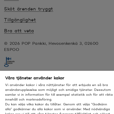
Sköt ärenden tryggt
Tillgänglighet
Bra att veta
© 2026 POP Pankki, Hevosenkenkä 3, 02600
ESPOO
Våra tjänster använder kakor
Vi använder kakor i våra nättjänster för att erbjuda en så bra
Twitter
Öppnas i nytt fönster
Linkedin
Öppnas i nytt fönster
Facebook
Öppnas i nytt fönster
Instagram
Öppnas i nytt fönster
YouTube
Öppnas i nytt fönster
användarupplevelse som möjligt och smidiga tjänster. Dessutom
samlar vi in information för till exempel statistik och för att rikta
innehåll och marknadsföring.
Du kan välja vilka kakor du tillåter. Genom att välja ”Godkänn
alla” godkänner du alla kakor som vi använder. Med nödvändiga
kakor ser vi till att våra tjänster fungerar tillförlitligt och säkert.