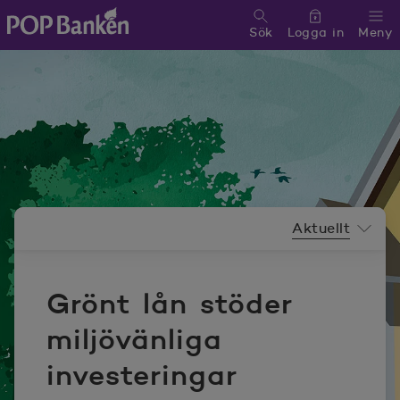
Sök
Logga in
Meny
POP banken, till hemsidan
Nyhetsrummeny
Aktuellt
Grönt lån stöder
miljövänliga
investeringar