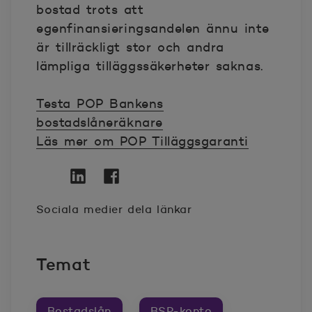
bostad trots att
egenfinansieringsandelen ännu inte
är tillräckligt stor och andra
lämpliga tilläggssäkerheter saknas.
Testa POP Bankens
bostadslåneräknare
Läs mer om POP Tilläggsgaranti
Twitter
Öppnas i nytt fönster
Linkedin
Öppnas i nytt fönster
Facebook
Öppnas i nytt fönster
Sociala medier dela länkar
Temat
Bostadslån
BSP-konto