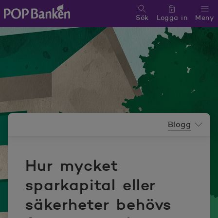
Sök
Logga in
Meny
POP banken, till hemsidan
Nyhetsrummeny
Blogg
Hur mycket
sparkapital eller
säkerheter behövs