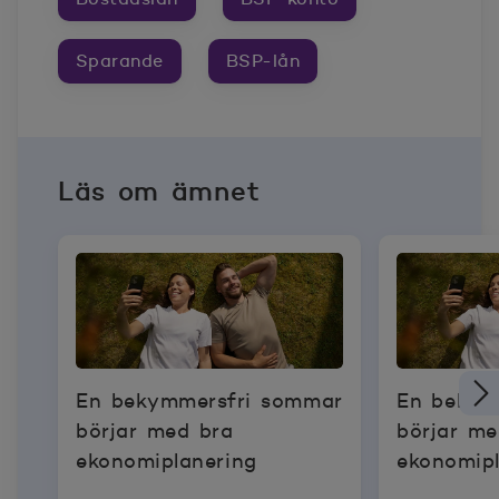
Sparande
BSP-lån
Läs om ämnet
En bekymmersfri sommar
En bekym
börjar med bra
börjar me
ekonomiplanering
ekonomipl