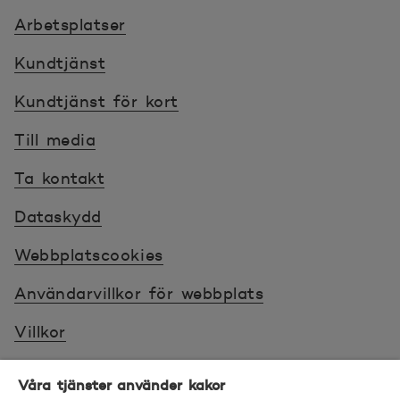
Arbetsplatser
Kundtjänst
Kundtjänst för kort
Till media
Ta kontakt
Dataskydd
Webbplatscookies
Användarvillkor för webbplats
Villkor
Sköt ärenden tryggt
Våra tjänster använder kakor