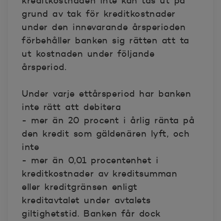
kreditkostnaden inte kan tas ut på
grund av tak för kreditkostnader
under den innevarande årsperioden
förbehåller banken sig rätten att ta
ut kostnaden under följande
årsperiod.
Under varje ettårsperiod har banken
inte rätt att debitera
- mer än 20 procent i årlig ränta på
den kredit som gäldenären lyft, och
inte
- mer än 0,01 procentenhet i
kreditkostnader av kreditsumman
eller kreditgränsen enligt
kreditavtalet under avtalets
giltighetstid. Banken får dock