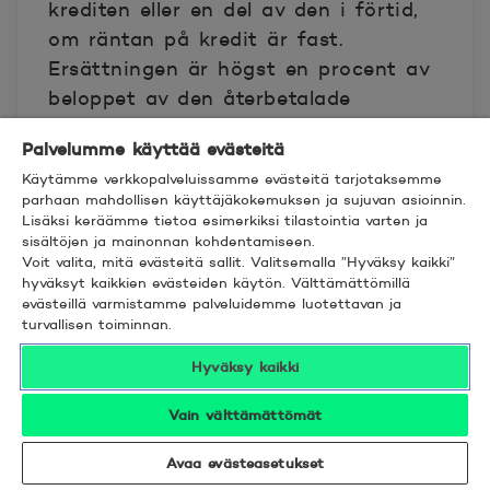
krediten eller en del av den i förtid,
om räntan på kredit är fast.
Ersättningen är högst en procent av
beloppet av den återbetalade
krediten eller, om det vid tidpunkten
Palvelumme käyttää evästeitä
för den förtida återbetalningen är
Käytämme verkkopalveluissamme evästeitä tarjotaksemme
mindre än ett år tills kreditavtalet
parhaan mahdollisen käyttäjäkokemuksen ja sujuvan asioinnin.
skulle ha gått ut, en halv procent av
Lisäksi keräämme tietoa esimerkiksi tilastointia varten ja
sisältöjen ja mainonnan kohdentamiseen.
beloppet av den återbetalade
Voit valita, mitä evästeitä sallit. Valitsemalla ”Hyväksy kaikki”
krediten. I ersättning tas dock ut
hyväksyt kaikkien evästeiden käytön. Välttämättömillä
högst beloppet av räntan för
evästeillä varmistamme palveluidemme luotettavan ja
turvallisen toiminnan.
perioden mellan den förtida
återbetalningen och den dag
Hyväksy kaikki
kreditavtalet skulle ha gått ut.
Vain välttämättömät
Banken har dock inte rätt till
Avaa evästeasetukset
ersättning om högst 10 000 euro