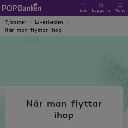
Sök
Logga in
Meny
POP banken, till hemsidan
Tjänster
Livsskeden
När man flyttar ihop
När man flyttar
ihop