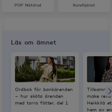
POP Nätstud
Kundtjänst
Läs om ämnet
Ordbok för bankärenden
Tillsamma
– hur sköta ärenden
make reno
med torra fötter, del 1
Heikkilä 
hem av e