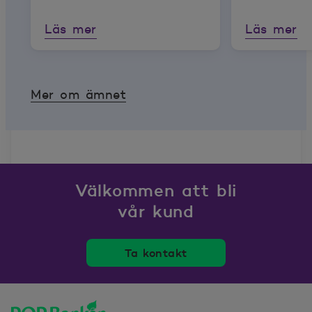
stockstuga:
Läs mer
Läs mer
kombinera
nytt på et
Mer om ämnet
Välkommen att bli
vår kund
Ta kontakt