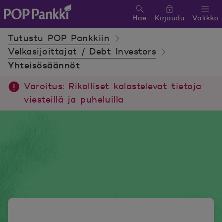
Hae
Kirjaudu
Valikko
POP Pankki, etusivulle
Tutustu POP Pankkiin
Velkasijoittajat / Debt Investors
Yhteisösäännöt
Varoitus: Rikolliset kalastelevat tietoja
viesteillä ja puheluilla