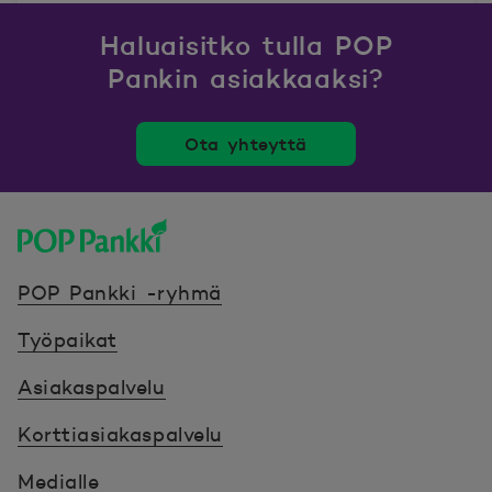
Haluaisitko tulla POP
Pankin asiakkaaksi?
Ota yhteyttä
POP Pankki, etusivulle
POP Pankki -ryhmä
Työpaikat
Asiakaspalvelu
Korttiasiakaspalvelu
Medialle