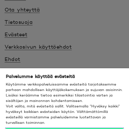
Ota yhteyttä
Tietosuoja
Evästeet
Verkkosivun käyttöehdot
Ehdot
Turvallinen asiointi
Palvelumme käyttää evästeitä
Saavutettavuus
Käytämme verkkopalveluissamme evästeitä tarjotaksemme
parhaan mahdollisen käyttäjäkokemuksen ja sujuvan asioinnin.
Lisäksi keräämme tietoa esimerkiksi tilastointia varten ja
Hyödyllistä tietää
sisältöjen ja mainonnan kohdentamiseen.
Voit valita, mitä evästeitä sallit. Valitsemalla ”Hyväksy kaikki”
© 2026 POP Pankki,
Hevosenkenkä 3, 02600
hyväksyt kaikkien evästeiden käytön. Välttämättömillä
evästeillä varmistamme palveluidemme luotettavan ja
ESPOO
turvallisen toiminnan.