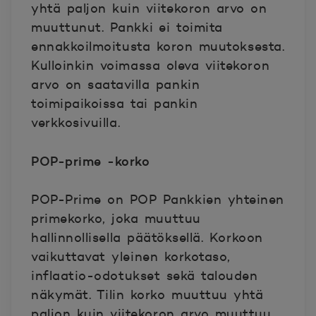
yhtä paljon kuin viitekoron arvo on
muuttunut. Pankki ei toimita
ennakkoilmoitusta koron muutoksesta.
Kulloinkin voimassa oleva viitekoron
arvo on saatavilla pankin
toimipaikoissa tai pankin
verkkosivuilla.
POP-prime -korko
POP-Prime on POP Pankkien yhteinen
primekorko, joka muuttuu
hallinnollisella päätöksellä. Korkoon
vaikuttavat yleinen korkotaso,
inflaatio-odotukset sekä talouden
näkymät. Tilin korko muuttuu yhtä
paljon kuin viitekoron arvo muuttuu