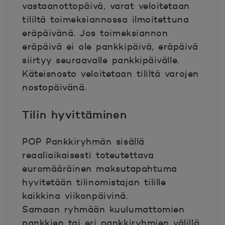
vastaanottopäivä, varat veloitetaan
tililtä toimeksiannossa ilmoitettuna
eräpäivänä. Jos toimeksiannon
eräpäivä ei ole pankkipäivä, eräpäivä
siirtyy seuraavalle pankkipäivälle.
Käteisnosto veloitetaan tililtä varojen
nostopäivänä.
Tilin hyvittäminen
POP Pankkiryhmän sisällä
reaaliaikaisesti toteutettava
euromääräinen maksutapahtuma
hyvitetään tilinomistajan tilille
kaikkina viikonpäivinä.
Samaan ryhmään kuulumattomien
pankkien tai eri pankkiryhmien välillä