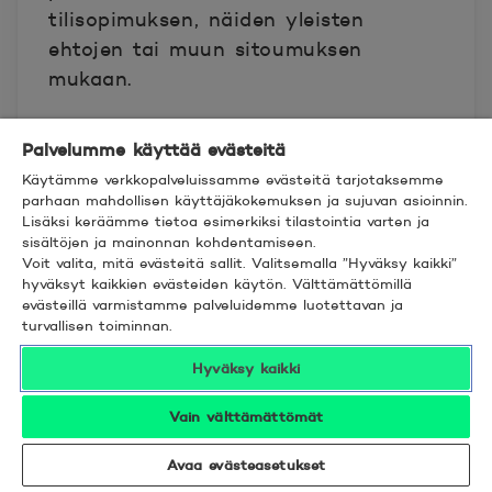
tilisopimuksen, näiden yleisten
ehtojen tai muun sitoumuksen
mukaan.
10.2. Pankin maksujen ja
Palvelumme käyttää evästeitä
palkkioiden kirjaaminen, kun
Käytämme verkkopalveluissamme evästeitä tarjotaksemme
tililtä puuttuu ka
t
e
parhaan mahdollisen käyttäjäkokemuksen ja sujuvan asioinnin.
Lisäksi keräämme tietoa esimerkiksi tilastointia varten ja
sisältöjen ja mainonnan kohdentamiseen.
Jollei tilillä ole 10.1 kohdassa
Voit valita, mitä evästeitä sallit. Valitsemalla ”Hyväksy kaikki”
hyväksyt kaikkien evästeiden käytön. Välttämättömillä
tarkoitetussa tilanteessa katetta
evästeillä varmistamme palveluidemme luotettavan ja
pankin maksujen ja palkkioiden
turvallisen toiminnan.
veloittamista varten, pankilla on
Hyväksy kaikki
oikeus kirjata veloitettava määrä
tilille pankin saatavaksi. Tällaisia
Vain välttämättömät
veloituksia ovat muun muassa
Avaa evästeasetukset