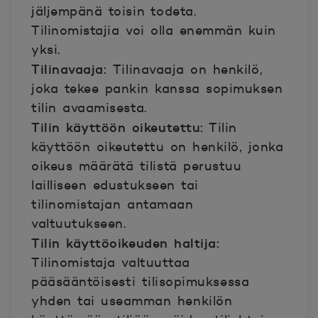
jäljempänä toisin todeta.
Tilinomistajia voi olla enemmän kuin
yksi.
Tilinavaaja:
Tilinavaaja on henkilö,
joka tekee pankin kanssa sopimuksen
tilin avaamisesta.
Tilin käyttöön oikeutettu:
Tilin
käyttöön oikeutettu on henkilö, jonka
oikeus määrätä tilistä perustuu
lailliseen edustukseen tai
tilinomistajan antamaan
valtuutukseen.
Tilin käyttöoikeuden haltija:
Tilinomistaja valtuuttaa
pääsääntöisesti tilisopimuksessa
yhden tai useamman henkilön