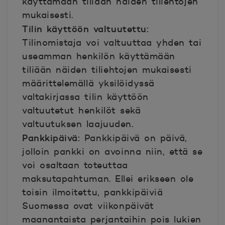
käyttämään tiliään näiden tiliehtojen
mukaisesti.
Tilin käyttöön valtuutettu:
Tilinomistaja voi valtuuttaa yhden tai
useamman henkilön käyttämään
tiliään näiden tiliehtojen mukaisesti
määrittelemällä yksilöidyssä
valtakirjassa tilin käyttöön
valtuutetut henkilöt sekä
valtuutuksen laajuuden.
Pankkipäivä:
Pankkipäivä on päivä,
jolloin pankki on avoinna niin, että se
voi osaltaan toteuttaa
maksutapahtuman. Ellei erikseen ole
toisin ilmoitettu, pankkipäiviä
Suomessa ovat viikonpäivät
maanantaista perjantaihin pois lukien