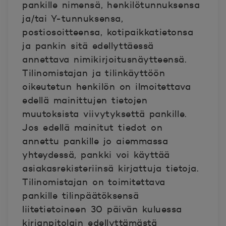
pankille nimensä, henkilötunnuksensa
ja/tai Y-tunnuksensa,
postiosoitteensa, kotipaikkatietonsa
ja pankin sitä edellyttäessä
annettava nimikirjoitusnäytteensä.
Tilinomistajan ja tilinkäyttöön
oikeutetun henkilön on ilmoitettava
edellä mainittujen tietojen
muutoksista viivytyksettä pankille.
Jos edellä mainitut tiedot on
annettu pankille jo aiemmassa
yhteydessä, pankki voi käyttää
asiakasrekisteriinsä kirjattuja tietoja.
Tilinomistajan on toimitettava
pankille tilinpäätöksensä
liitetietoineen 30 päivän kuluessa
kirjanpitolain edellyttämästä