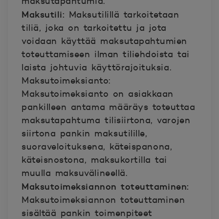
maksutapahtumia.
Maksutili:
Maksutilillä tarkoitetaan
tiliä, joka on tarkoitettu ja jota
voidaan käyttää maksutapahtumien
toteuttamiseen ilman tiliehdoista tai
laista johtuvia käyttörajoituksia.
Maksutoimeksianto:
Maksutoimeksianto on asiakkaan
pankilleen antama määräys toteuttaa
maksutapahtuma tilisiirtona, varojen
siirtona pankin maksutilille,
suoraveloituksena, käteispanona,
käteisnostona, maksukortilla tai
muulla maksuvälineellä.
Maksutoimeksiannon toteuttaminen:
Maksutoimeksiannon toteuttaminen
sisältää pankin toimenpiteet