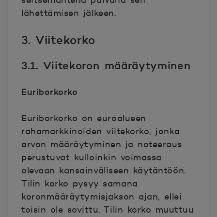
seitsemäntenä päivänä sen
lähettämisen jälkeen.
3. Viitekorko
3.1. Viitekoron määräytyminen
Euriborkorko
Euriborkorko on euroalueen
rahamarkkinoiden viitekorko, jonka
arvon määräytyminen ja noteeraus
perustuvat kulloinkin voimassa
olevaan kansainväliseen käytäntöön.
Tilin korko pysyy samana
koronmääräytymisjakson ajan, ellei
toisin ole sovittu. Tilin korko muuttuu