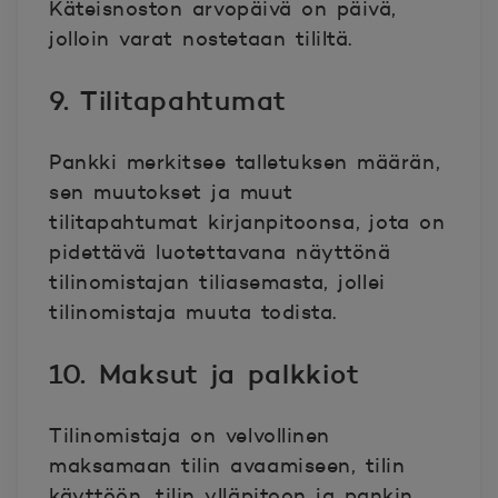
Käteisnoston arvopäivä on päivä,
jolloin varat nostetaan tililtä.
9. Tilitapahtumat
Pankki merkitsee talletuksen määrän,
sen muutokset ja muut
tilitapahtumat kirjanpitoonsa, jota on
pidettävä luotettavana näyttönä
tilinomistajan tiliasemasta, jollei
tilinomistaja muuta todista.
10. Maksut ja palkkiot
Tilinomistaja on velvollinen
maksamaan tilin avaamiseen, tilin
käyttöön, tilin ylläpitoon ja pankin