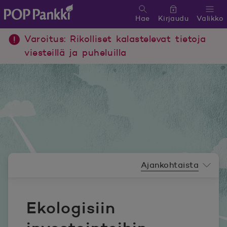
Hae
Kirjaudu
Valikko
POP Pankki, etusivulle
Varoitus: Rikolliset kalastelevat tietoja
viesteillä ja puheluilla
Uutishuoneen valikko
Ajankohtaista
Ekologisiin