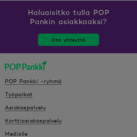
Haluaisitko tulla POP
Pankin asiakkaaksi?
Ota yhteyttä
POP Pankki, etusivulle
POP Pankki -ryhmä
Työpaikat
Asiakaspalvelu
Korttiasiakaspalvelu
Medialle