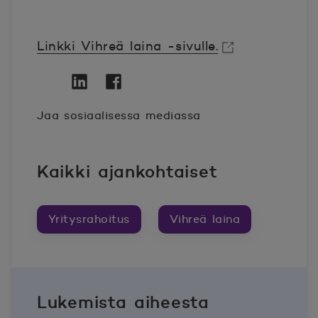
Linkki Vihreä laina -sivulle.
Avautuu uuteen ikkunaan.
Twitter
Avautuu uuteen ikkunaan.
Linkedin
Avautuu uuteen ikkunaan.
Facebook
Avautuu uuteen ikkunaan.
Jaa sosiaalisessa mediassa
Kaikki ajankohtaiset
Yritysrahoitus
Vihreä laina
Lukemista aiheesta