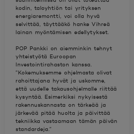
suunnitelmissa on ollut toteuttaa
kodin, taloyhtiön tai yrityksen
energiaremontti, voi olla hyvä
selvittää, täyttääkö hanke Vihreä
lainan myöntämisen edellytykset.
POP Pankki on aiemminkin tehnyt
yhteistyötä Euroopan
Investointirahaston kanssa.
”Kokemuksemme ohjelmasta olivat
rahoittajana hyvät ja uskomme,
että uudelle takausohjelmalle riittää
kysyntää. Esimerkiksi nykyisestä
rakennuskannasta on tärkeää ja
järkevää pitää huolta ja päivittää
tekniikka vastaamaan tämän päivän
standardeja.”