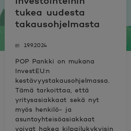
investointeihin
tukea uudesta
takausohjelmasta
19.9.2024
POP Pankki on mukana
InvestEU:n
kestävyystakausohjelmassa.
Tämä tarkoittaa, että
yritysasiakkaat sekä nyt
myös henkilö- ja
asuntoyhteisöasiakkaat
voivat hakea kilpailukykyisin