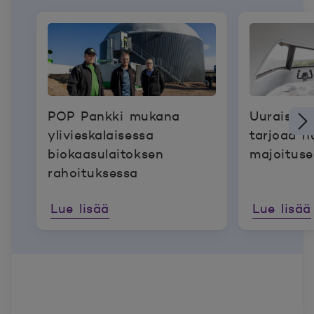
POP Pankki mukana
Uuraisten
ylivieskalaisessa
tarjoaa h
biokaasulaitoksen
majoituse
rahoituksessa
Lue lisää
Lue lisää