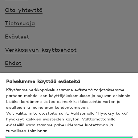
Ota yhteyttä
Tietosuoja
Evästeet
Verkkosivun käyttöehdot
Ehdot
Turvallinen asiointi
Palvelumme käyttää evästeitä
Saavutettavuus
Käytämme verkkopalveluissamme evästeitä tarjotaksemme
parhaan mahdollisen käyttäjäkokemuksen ja sujuvan asioinnin.
Lisäksi keräämme tietoa esimerkiksi tilastointia varten ja
Hyödyllistä tietää
sisältöjen ja mainonnan kohdentamiseen.
Voit valita, mitä evästeitä sallit. Valitsemalla ”Hyväksy kaikki”
© 2026 POP Pankki,
Hevosenkenkä 3, 02600
hyväksyt kaikkien evästeiden käytön. Välttämättömillä
evästeillä varmistamme palveluidemme luotettavan ja
ESPOO
turvallisen toiminnan.