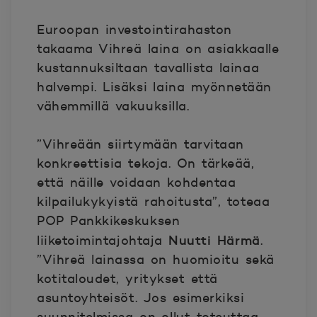
Euroopan investointirahaston
takaama Vihreä laina on asiakkaalle
kustannuksiltaan tavallista lainaa
halvempi. Lisäksi laina myönnetään
vähemmillä vakuuksilla.
”Vihreään siirtymään tarvitaan
konkreettisia tekoja. On tärkeää,
että näille voidaan kohdentaa
kilpailukykyistä rahoitusta”, toteaa
POP Pankkikeskuksen
Nuutti Härmä
liiketoimintajohtaja
.
”Vihreä lainassa on huomioitu sekä
kotitaloudet, yritykset että
asuntoyhteisöt. Jos esimerkiksi