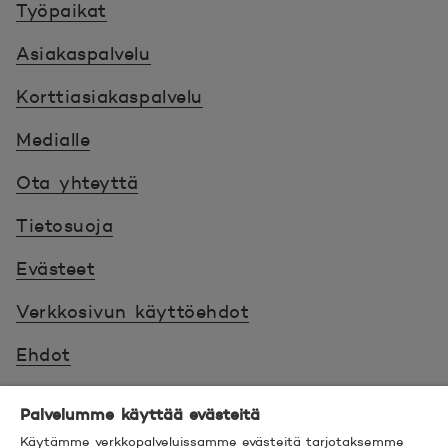
Työpaikat
Asiakaspalvelu
Korttiasiakaspalvelu
Medialle
Ota yhteyttä
Tietosuoja
Evästeet
Verkkosivun käyttöehdot
Ehdot
Turvallinen asiointi
Palvelumme käyttää evästeitä
Saavutettavuus
Käytämme verkkopalveluissamme evästeitä tarjotaksemme