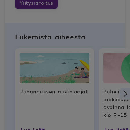
Yritysrahoitus
Lukemista aiheesta
Juhannuksen aukioloajat
Puhelinp
poikkeukse
avoinna l
klo 9–15