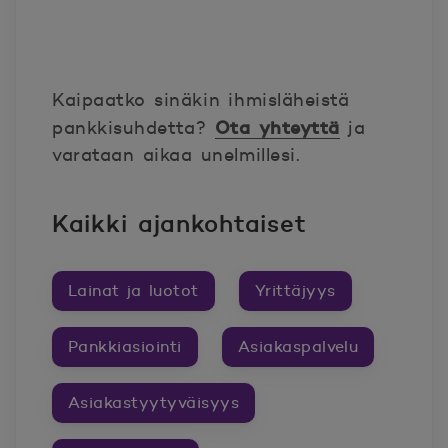
Kaipaatko sinäkin ihmisläheistä
Ota yhteyttä
pankkisuhdetta?
ja
varataan aikaa unelmillesi.
Kaikki ajankohtaiset
Lainat ja luotot
Yrittäjyys
Pankkiasiointi
Asiakaspalvelu
Asiakastyytyväisyys