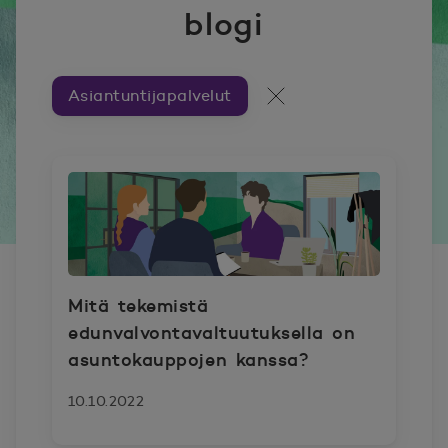
blogi
Asiantuntijapalvelut
Artikkeleita aiheesta ###
Kaikki artikkelit
Mitä tekemistä
edunvalvontavaltuutuksella on
asuntokauppojen kanssa?
10.10.2022