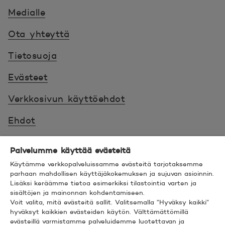
Medialle
Ota yhteyttä
Tietosuoja
Evästeet
Verkkosivun käyttöehdot
Ehdot
Turvallinen asiointi
Palvelumme käyttää evästeitä
Saavutettavuus
Käytämme verkkopalveluissamme evästeitä tarjotaksemme
parhaan mahdollisen käyttäjäkokemuksen ja sujuvan asioinnin.
Lisäksi keräämme tietoa esimerkiksi tilastointia varten ja
Hyödyllistä tietää
sisältöjen ja mainonnan kohdentamiseen.
Voit valita, mitä evästeitä sallit. Valitsemalla ”Hyväksy kaikki”
© 2026 POP Pankki,
Hevosenkenkä 3, 02600
hyväksyt kaikkien evästeiden käytön. Välttämättömillä
evästeillä varmistamme palveluidemme luotettavan ja
ESPOO