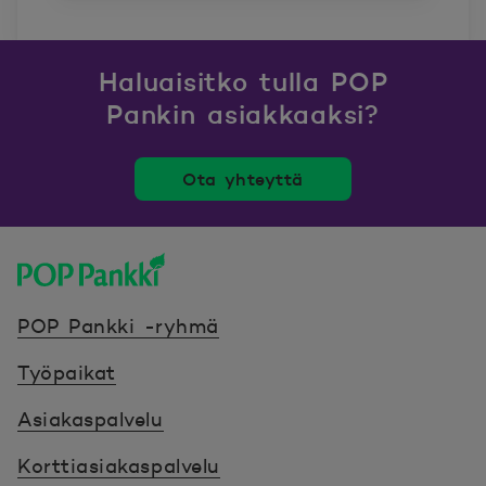
Haluaisitko tulla POP
Pankin asiakkaaksi?
Ota yhteyttä
POP Pankki, etusivulle
POP Pankki -ryhmä
Työpaikat
Asiakaspalvelu
Korttiasiakaspalvelu