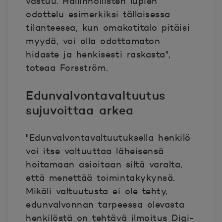
vastuu. Hallinnollisten lupien
odottelu esimerkiksi tällaisessa
tilanteessa, kun omakotitalo pitäisi
myydä, voi olla odottamaton
hidaste ja henkisesti raskasta",
toteaa Forsström.
Edunvalvontavaltuutus
sujuvoittaa arkea
"Edunvalvontavaltuutuksella henkilö
voi itse valtuuttaa läheisensä
hoitamaan asioitaan siltä varalta,
että menettää toimintakykynsä.
Mikäli valtuutusta ei ole tehty,
edunvalvonnan tarpeessa olevasta
henkilöstä on tehtävä ilmoitus Digi-