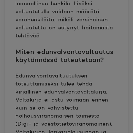
luonnollinen henkilö. Lisäksi
valtuutetulle voidaan määrätä
varahenkilöitä, mikäli varsinainen
valtuutettu on estynyt hoitamasta
tehtävää.
Miten edunvalvontavaltuutus
käytännössä toteutetaan?
Edunvalvontavaltuutuksen
toteuttamiseksi tulee tehdä
kirjallinen edunvalvontavaltakirja.
Valtakirja ei astu voimaan ennen
kuin se on vahvistettu
holhousviranomaisen toimesta
(Digi- ja väestötietoviranomainen).
Valtakirjan, lääkärinlausunnon ja