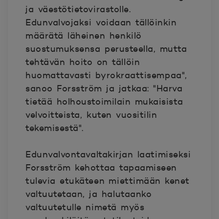
ja väestötietovirastolle.
Edunvalvojaksi voidaan tällöinkin
määrätä läheinen henkilö
suostumuksensa perusteella, mutta
tehtävän hoito on tällöin
huomattavasti byrokraattisempaa",
sanoo Forsström ja jatkaa: "Harva
tietää holhoustoimilain mukaisista
velvoitteista, kuten vuositilin
tekemisestä".
Edunvalvontavaltakirjan laatimiseksi
Forsström kehottaa tapaamiseen
tulevia etukäteen miettimään kenet
valtuutetaan, ja halutaanko
valtuutetulle nimetä myös