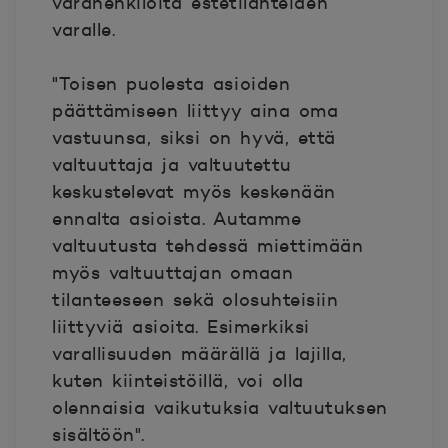
varahenkilöitä estetilanteiden
varalle.
"Toisen puolesta asioiden
päättämiseen liittyy aina oma
vastuunsa, siksi on hyvä, että
valtuuttaja ja valtuutettu
keskustelevat myös keskenään
ennalta asioista. Autamme
valtuutusta tehdessä miettimään
myös valtuuttajan omaan
tilanteeseen sekä olosuhteisiin
liittyviä asioita. Esimerkiksi
varallisuuden määrällä ja lajilla,
kuten kiinteistöillä, voi olla
olennaisia vaikutuksia valtuutuksen
sisältöön".