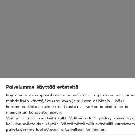
Palvelumme käyttää evästeitä
Käytämme verkkopalveluissamme evästeitä tarjotaksemme parha
mahdollisen käyttäjäkokemuksen ja sujuvan asioinnin. Lisäksi
keräämme tietoa esimerkiksi tilastointia varten ja sisältöjen ja
mainonnan kohdentamiseen.
Voit valita, mitä evästeitä sallit. Valitsemalla ”Hyväksy kaikki” hyv
kaikkien evästeiden käytön. Välttämättömillä evästeillä varmist
palveluidemme luotettavan ja turvallisen toiminnan.