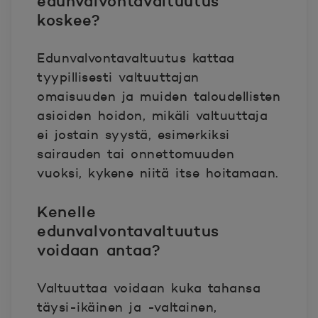
edunvalvontavaltuutus
koskee?
Edunvalvontavaltuutus kattaa
tyypillisesti valtuuttajan
omaisuuden ja muiden taloudellisten
asioiden hoidon, mikäli valtuuttaja
ei jostain syystä, esimerkiksi
sairauden tai onnettomuuden
vuoksi, kykene niitä itse hoitamaan.
Kenelle
edunvalvontavaltuutus
voidaan antaa?
Valtuuttaa voidaan kuka tahansa
täysi-ikäinen ja -valtainen,