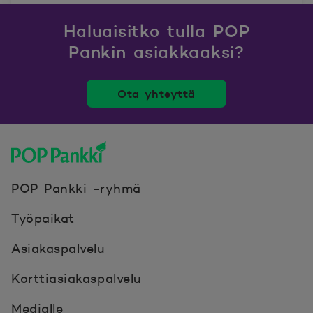
Haluaisitko tulla POP
Pankin asiakkaaksi?
Ota yhteyttä
POP Pankki, etusivulle
POP Pankki -ryhmä
Työpaikat
Asiakaspalvelu
Korttiasiakaspalvelu
Medialle