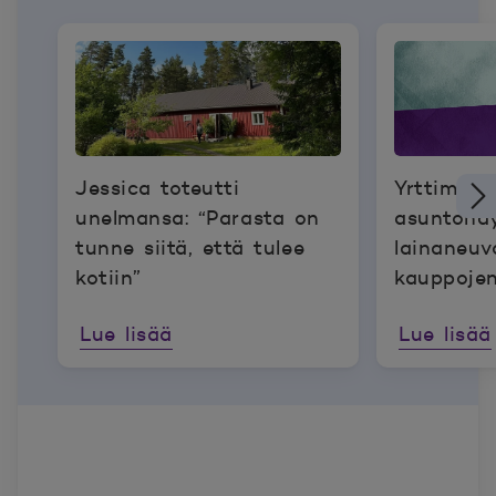
Jessica toteutti
Yrttimaat
unelmansa: “Parasta on
asuntonäy
tunne siitä, että tulee
lainaneuvo
kotiin”
kauppoje
Lue lisää
Lue lisää