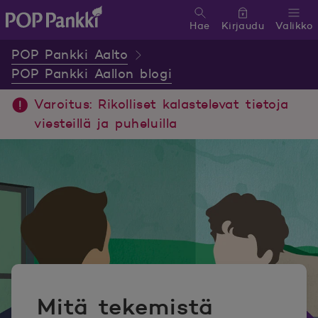
Hae
Kirjaudu
Valikko
POP Pankki, etusivulle
POP Pankki Aalto
POP Pankki Aallon blogi
Varoitus: Rikolliset kalastelevat tietoja
viesteillä ja puheluilla
Mitä tekemistä