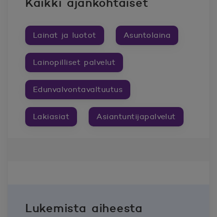
Kaikki ajankohtaiset
Lainat ja luotot
Asuntolaina
Lainopilliset palvelut
Edunvalvontavaltuutus
Lakiasiat
Asiantuntijapalvelut
Lukemista aiheesta