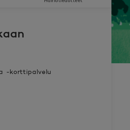
Häiriötiedotteet
kaan
 -korttipalvelu