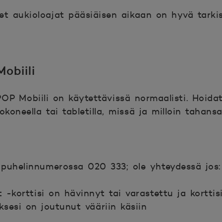
t aukioloajat pääsiäisen aikaan on hyvä tarkis
obiili
OP Mobiili on käytettävissä normaalisti. Hoida
okoneella tai tabletilla, missä ja milloin tahans
 puhelinnumerossa 020 333; ole yhteydessä jos:
 -korttisi on hävinnyt tai varastettu ja korttis
ksesi on joutunut vääriin käsiin