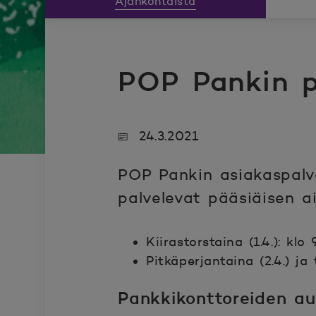
Ajankohtaista
POP Pankin p
24.3.2021
POP Pankin asiakaspalv
palvelevat pääsiäisen a
Kiirastorstaina (1.4.): klo
Pitkäperjantaina (2.4.) ja
Pankkikonttoreiden au