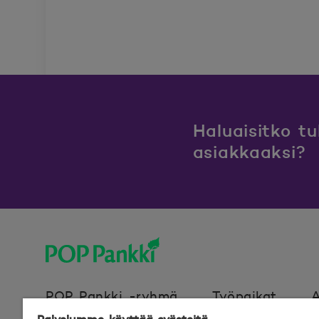
Haluaisitko t
asiakkaaksi?
POP Pankki, etusivulle
POP Pankki -ryhmä
Työpaikat
A