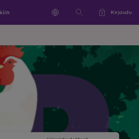
kiin
Kirjaudu
Language
Hae
Kieli,
Språk,
Language