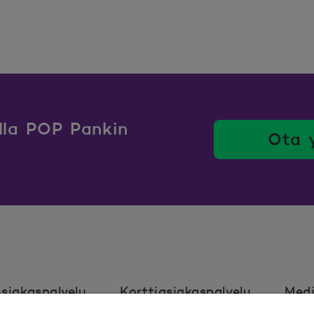
ulla POP Pankin
Ota 
siakaspalvelu
Korttiasiakaspalvelu
Medi