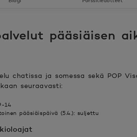
Blogi
Pörssitiedotteet
alvelut pääsiäisen ai
elu chatissa ja somessa sekä POP Visa
ikaan seuraavasti:
 9-14
 toinen pääsiäispäivä (5.4.):
suljettu
kioloajat