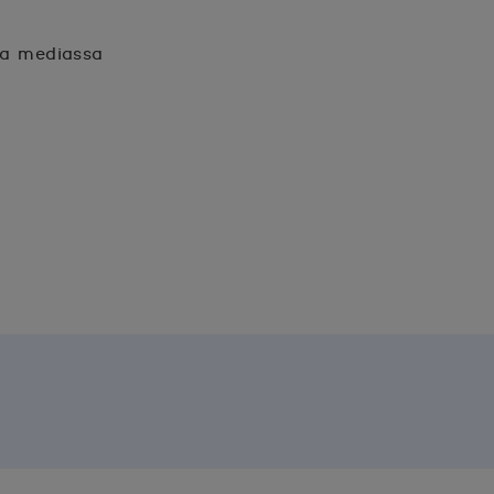
sa mediassa
n.
unaan.