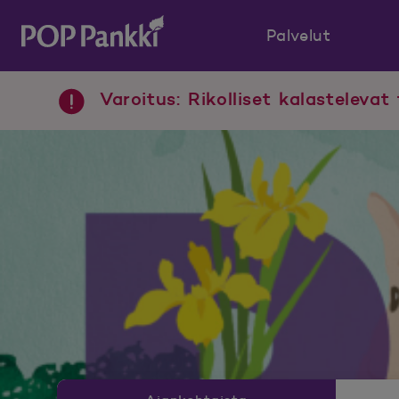
Palvelut
POP Pankki, etusivulle
Varoitus: Rikolliset kalastelevat 
Uutishuoneen valikko