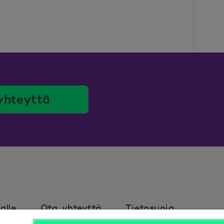
yhteyttä
alle
Ota yhteyttä
Tietosuoja