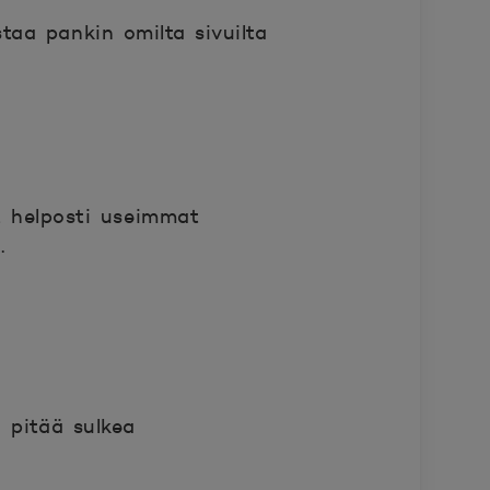
taa pankin omilta sivuilta
t helposti useimmat
a.
i pitää sulkea