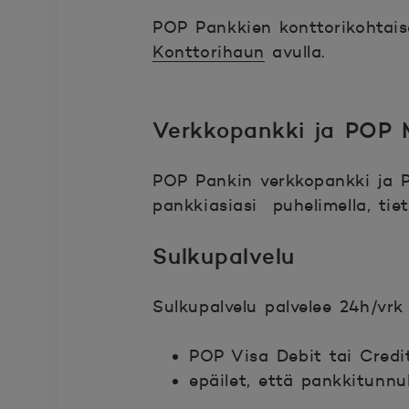
POP Pankkien konttorikohtaise
Konttorihaun
avulla.
Verkkopankki ja POP M
POP Pankin verkkopankki ja P
pankkiasiasi puhelimella, tiet
Sulkupalvelu
Sulkupalvelu palvelee 24h/vrk
POP Visa Debit tai Credit
epäilet, että pankkitunnu