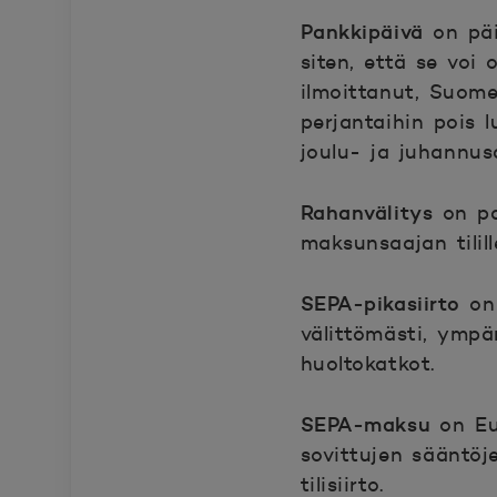
Pankkipäivä
on pä
siten, että se voi
ilmoittanut, Suome
perjantaihin pois 
joulu- ja juhannus
Rahanvälitys
on pa
maksunsaajan tilill
SEPA-pikasiirto
on 
välittömästi, ympä
huoltokatkot.
SEPA-maksu
on Eu
sovittujen sääntöj
tilisiirto.