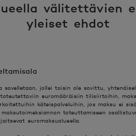
ueella välitettävien 
yleiset ehdot
eltamisala
 sovelletaan, jollei toisin ole sovittu, yhtenäisel
oteutettaviin euromääräisiin tilisiirtoihin, mak
koitettuihin käteispalveluihin, jos maksu ei sisä
a maksutoimeksiannon toteuttamiseen osallistuv
ijaitsevat euromaksualueella.