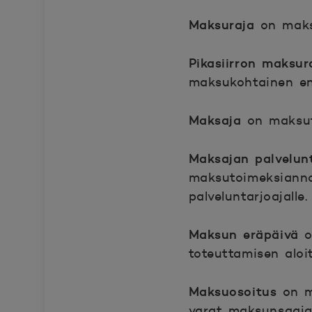
Maksuraja
on maksu
Pikasiirron maksur
maksukohtainen e
Maksaja
on maksut
Maksajan palvelun
maksutoimeksiannon
palveluntarjoajalle.
Maksun eräpäivä
o
toteuttamisen aloi
Maksuosoitus
on m
varat maksunsaajan