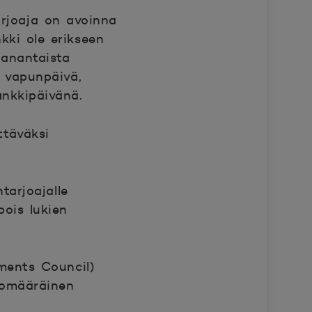
rjoaja on avoinna
kki ole erikseen
aanantaista
, vapunpäivä,
ankkipäivänä.
ttäväksi
tarjoajalle
pois lukien
ents Council)
romääräinen