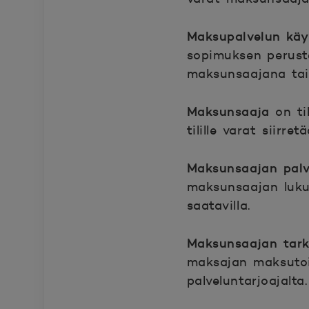
Maksupalvelun käy
sopimuksen peruste
maksunsaajana tai
Maksunsaaja
on ti
tilille varat siirr
Maksunsaajan palv
maksunsaajan lukuu
saatavilla.
Maksunsaajan tark
maksajan maksuto
palveluntarjoajalt