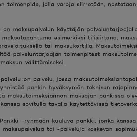
on toimenpide, jolla varoja siirretään, nostetaa
to
on maksupalvelun käyttäjän palveluntarjoajal
maksutapahtuma esimerkiksi tilisiirtona, maks
raveloituksella tai maksukortilla. Maksutoimek
ltää palveluntarjoajan toimenpiteet maksutoim
 maksun välittämiseksi.
opalvelu
on palvelu, jossa maksutoimeksiantopal
käynnistää pankin hyväksymän teknisen rajapinn
ä maksutoimeksiannon maksajan pankissa oleval
anssa sovitulla tavalla käytettävissä tietoverko
Pankki -ryhmään kuuluva pankki, jonka kanssa
 maksupalvelua tai -palveluja koskevan sopimu