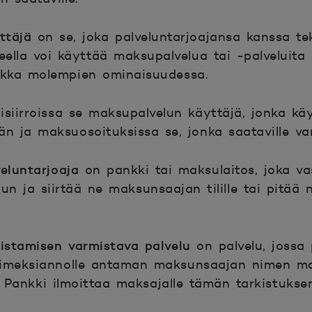
ttäjä
on se, joka palveluntarjoajansa kanssa t
ella voi käyttää maksupalvelua tai -palveluita
kka molempien ominaisuudessa.
lisiirroissa se maksupalvelun käyttäjä, jonka käy
etään ja maksuosoituksissa se, jonka saataville v
eluntarjoaja
on pankki tai maksulaitos, joka v
n ja siirtää ne maksunsaajan tilille tai pitää
istamisen varmistava palvelu
on palvelu, jossa 
imeksiannolle antaman maksunsaajan nimen m
a. Pankki ilmoittaa maksajalle tämän tarkistukse