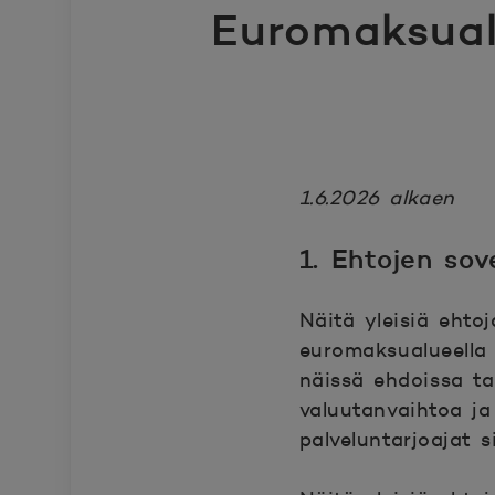
Euromaksual
1.6.2026 alkaen
1. Ehtojen sov
Näitä yleisiä ehtoja
euromaksualueella t
näissä ehdoissa tar
valuutanvaihtoa j
palveluntarjoajat s