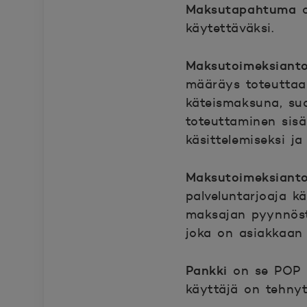
Maksutapahtuma
käytettäväksi.
Maksutoimeksian
määräys toteuttaa 
käteismaksuna, suo
toteuttaminen sisä
käsittelemiseksi ja
Maksutoimeksiant
palveluntarjoaja 
maksajan pyynnöst
joka on asiakkaan k
Pankki
on se POP 
käyttäjä on tehnyt