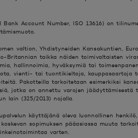
al Bank Account Number, ISO 13616) on tilinum
ttämismuoto.
omen valtion, Yhdistyneiden Kansakuntien, Eur
so-Britannian taikka näiden toimivaltaisten vir
amia, hallinnoimia, hyväksymiä tai toimeenpanem
iota, vienti- tai tuontikieltoja, kauppasaartoja 
iteitä. Pakotteilla tarkoitetaan esimerkiksi kansa
iä, jotka on annettu varojen jäädyttämisestä t
n lain (325/2013) nojalla.
palvelun käyttäjänä oleva luonnollinen henkilö,
oskevan sopimuksen pääasiassa muuta tarkoit
inkeinotoimintaa varten.