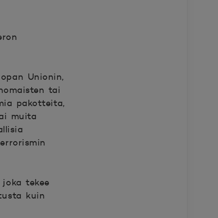
eron
oopan Unionin,
anomaisten tai
ia pakotteita,
tai muita
llisia
errorismin
 joka tekee
usta kuin