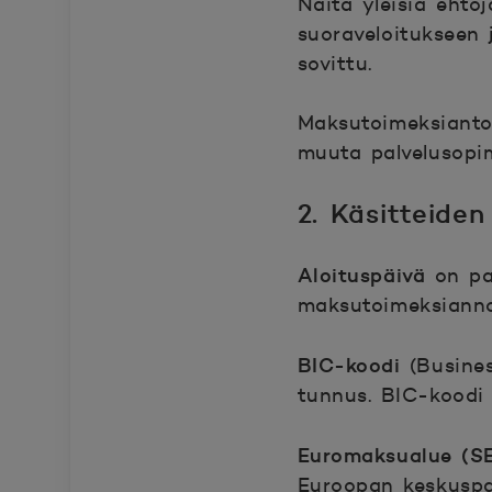
Näitä yleisiä ehto
suoraveloitukseen 
sovittu.
Maksutoimeksiantoj
muuta palvelusopi
2. Käsitteiden
Aloituspäivä
on pa
maksutoimeksianno
BIC-koodi
(Busines
tunnus. BIC-koodi
Euromaksualue (S
Euroopan keskuspa