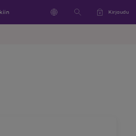
kiin
Kirjaudu
Language
Hae
Kieli,
Språk,
Language