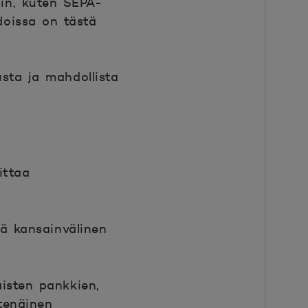
hin, kuten SEPA-
doissa on tästä
usta ja mahdollista
ittaa
vä kansainvälinen
isten pankkien,
tenäinen