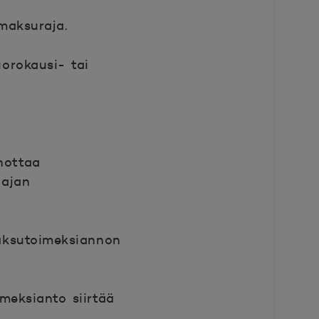
smaksuraja.
uorokausi- tai
nottaa
aajan
aksutoimeksiannon
meksianto siirtää