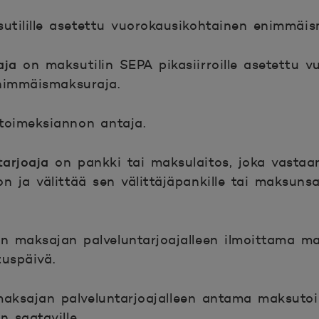
tilille asetettu vuorokausikohtainen enimmäi
aja
on maksutilin SEPA pikasiirroille asetettu v
nimmäismaksuraja.
oimeksiannon antaja.
tarjoaja
on pankki tai maksulaitos, joka vastaa
 ja välittää sen välittäjäpankille tai maksuns
n maksajan palveluntarjoajalleen ilmoittama m
tuspäivä.
aksajan palveluntarjoajalleen antama maksutoi
 saataville.