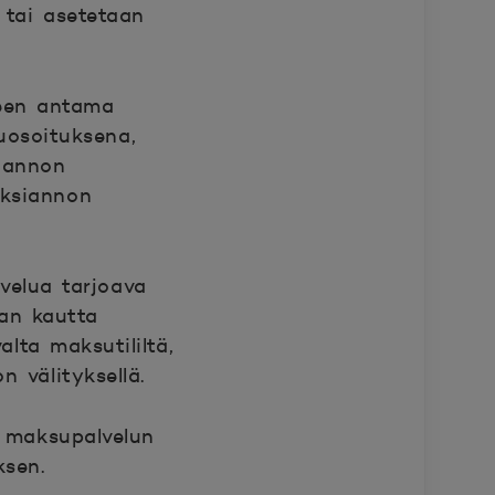
n tai asetetaan
leen antama
uosoituksena,
siannon
eksiannon
velua tarjoava
an kautta
ta maksutililtä,
n välityksellä.
 maksupalvelun
ksen.