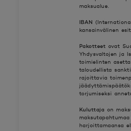
maksualue.
IBAN
(Internation
kansainvälinen esi
Pakotteet
ovat Su
Yhdysvaltojen ja I
toimielinten asett
taloudellista sankt
rajoittavia toimenp
jäädyttämispäätöks
torjumiseksi annetu
Kuluttaja
on maksu
maksutapahtumaa k
harjoittamaansa el