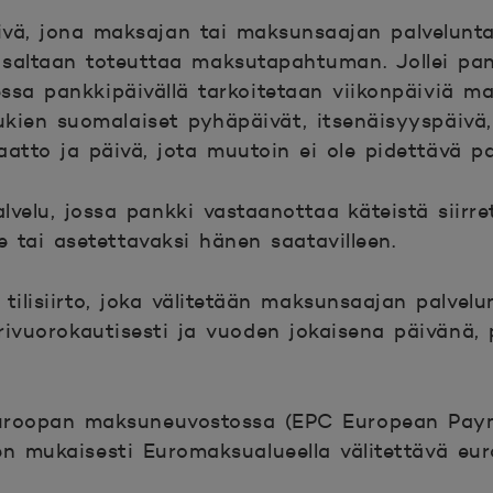
ivä, jona maksajan tai maksunsaajan palvelunta
 osaltaan toteuttaa maksutapahtuman. Jollei pan
ssa pankkipäivällä tarkoitetaan viikonpäiviä m
lukien suomalaiset pyhäpäivät, itsenäisyyspäivä
aatto ja päivä, jota muutoin ei ole pidettävä p
lvelu, jossa pankki vastaanottaa käteistä siirre
e tai asetettavaksi hänen saatavilleen.
tilisiirto, joka välitetään maksunsaajan palvelun
rivuorokautisesti ja vuoden jokaisena päivänä, 
roopan maksuneuvostossa (EPC European Paym
en mukaisesti Euromaksualueella välitettävä eu