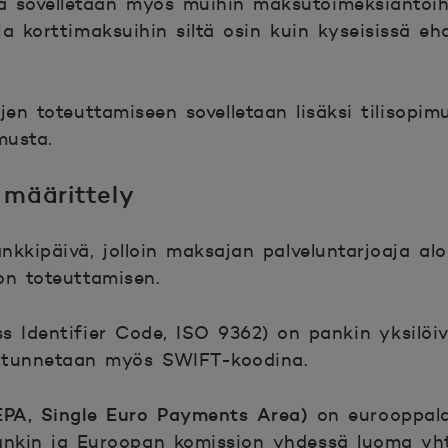
ja sovelletaan myös muihin maksutoimeksiantoi
ja korttimaksuihin siltä osin kuin kyseisissä eh
en toteuttamiseen sovelletaan lisäksi tilisopim
musta.
 määrittely
nkkipäivä, jolloin maksajan palveluntarjoaja alo
n toteuttamisen.
s Identifier Code, ISO 9362) on pankin yksilöi
 tunnetaan myös SWIFT-koodina.
EPA, Single Euro Payments Area)
on eurooppala
nkin ja Euroopan komission yhdessä luoma yh