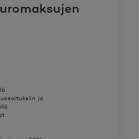
euromaksujen
lä
suosoituksiin ja
llä
at