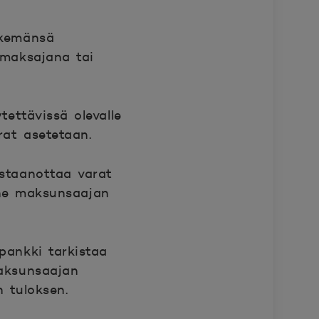
ekemänsä
 maksajana tai
tettävissä olevalle
arat asetetaan.
astaanottaa varat
 ne maksunsaajan
pankki tarkistaa
aksunsaajan
n tuloksen.