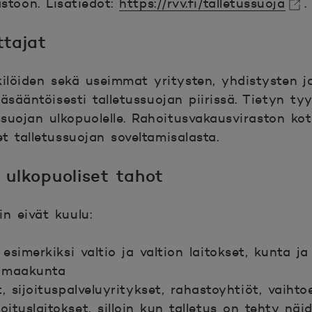
stoon. Lisätiedot:
https://rvv.fi/talletussuoja
.
kunaan.
ttajat
kilöiden sekä useimmat yritysten, yhdistysten j
äsääntöisesti talletussuojan piirissä. Tietyn tyy
ssuojan ulkopuolelle. Rahoitusvakausviraston koti
t talletussuojan soveltamisalasta.
 ulkopuoliset tahot
in eivät kuulu:
, esimerkiksi valtio ja valtion laitokset, kunta
 maakunta
t, sijoituspalveluyritykset, rahastoyhtiöt, vaiht
hoituslaitokset, silloin kun talletus on tehty n