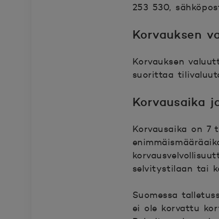
253 530, sähköpos
Avautuu uuteen ik
Korvauksen va
Korvauksen valuutt
suorittaa tilivaluut
Korvausaika j
Korvausaika on 7 
enimmäismääräaika 
korvausvelvollisuu
selvitystilaan tai k
Suomessa talletuss
ei ole korvattu ko