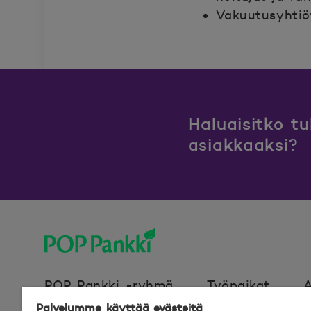
Vakuutusyhtiöt
Haluaisitko t
asiakkaaksi?
POP Pankki, etusivulle
POP Pankki -ryhmä
Työpaikat
A
Palvelumme käyttää evästeitä