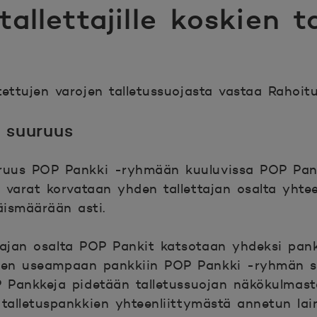
tallettajille koskien t
tettujen varojen talletussuojasta vastaa Rahoit
n suuruus
uruus POP Pankki -ryhmään kuuluvissa POP Pan
at varat korvataan yhden tallettajan osalta yht
ismäärään asti.
rajan osalta POP Pankit katsotaan yhdeksi panki
inen useampaan pankkiin POP Pankki -ryhmän si
OP Pankkeja pidetään talletussuojan näkökulmas
 talletuspankkien yhteenliittymästä annetun la