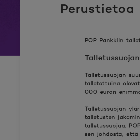
Perustietoa 
POP Pankkiin talle
Talletussuoja
Talletussuojan su
talletettuina olev
000 euron enimmä
Talletussuojan ylä
talletusten jakam
talletussuojaa. P
sen johdosta, että