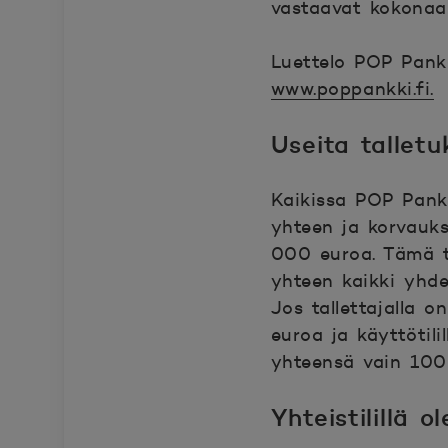
vastaavat kokonaan 
Luettelo POP Pank
www.poppankki.fi.
Useita tallet
Kaikissa POP Pankk
yhteen ja korvauk
000 euroa. Tämä ta
yhteen kaikki yhde
Jos tallettajalla 
euroa ja käyttötil
yhteensä vain 10
Yhteistilillä o