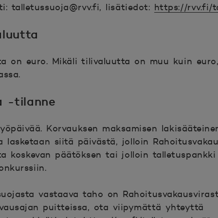
ti:
talletussuoja@rvv.fi, lisätiedot:
https://rvv.fi/
kunaan.
luutta
a on euro. Mikäli tilivaluutta on muu kuin euro
assa.
a -tilanne
työpäivää. Korvauksen maksamisen lakisääteine
lasketaan siitä päivästä, jolloin Rahoitusvakau
tta koskevan päätöksen tai jolloin talletuspankk
onkurssiin.
uojasta vastaava taho on Rahoitusvakausvirast
rvausajan puitteissa, ota viipymättä yhteyttä