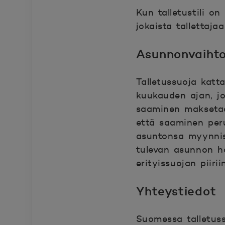
Kun talletustili o
jokaista tallettajaa
Asunnonvaihto
Talletussuoja kat
kuukauden ajan, jo
saaminen maksetaan 
että saaminen peru
asuntonsa myynnis
tulevan asunnon h
erityissuojan piiri
Yhteystiedot
Suomessa talletus