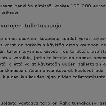
n usean henkilön nimissä, koskee 100 000 euron
 erikseen.
varojen talletussuoja
taa oman asunnon kaupasta saadut varat täysim
s varat on tarkoitus käyttää oman asunnon ost
tällöin täysimääräisesti, jos tallettaja osoitta
stuu varoihin, jotka tallettaja on saanut omas
tä ja että varat käytetään uuden, tallettajan
ankkimiseen. Asunnonvaihtovarat kuuluvat edel
in kuuden kuukauden ajan niiden tallettamisesta 
suojasta vastaava taho on Rahoitus
vakausvirast