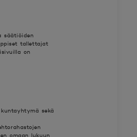
a säätiöiden
ppiset tallettajat
sivuilla on
 ja kuntayhtymä sekä
oehtorahastojen
äiden omaan lukuun