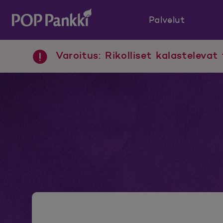
Palvelut
POP Pankki, etusivulle
Varoitus: Rikolliset kalastelevat 