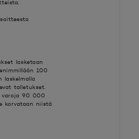
teista.
soitteesta
a
ukset lasketaan
 enimmillään 100
 laskelmalla
vat talletukset.
sa varoja 90 000
e korvataan niistä