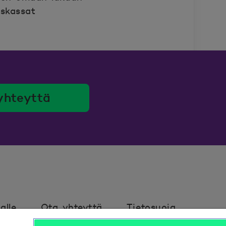
uskassat
yhteyttä
alle
Ota yhteyttä
Tietosuoja