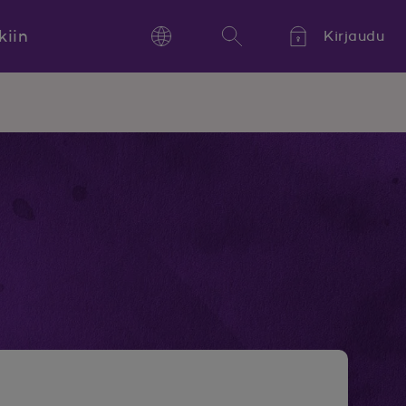
kiin
Kirjaudu
Language
Hae
Kieli,
Språk,
Language