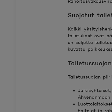
Rahoitusvakausvira
Avautuu uuteen ik
Suojatut talle
Kaikki yksityishen
talletukset ovat pä
on suljettu talletu
kuvattu poikkeukse
Talletussuojan
Talletussuojan piiri
Julkisyhteisöt
Ahvenanmaan
Luottolaitokse
hoitajat ja ra