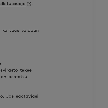
talletussuoja
.
, korvaus voidaan
n
svirasto tekee
i on asetettu
o. Jos saataviasi