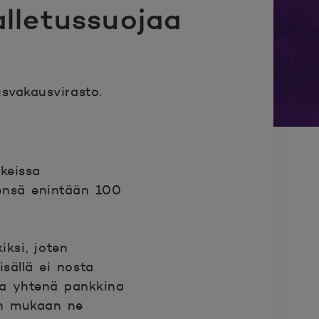
alletussuojaa
usvakausvirasto.
keissa
eensä enintään 100
ksi, joten
sällä ei nosta
ta yhtenä pankkina
in mukaan ne