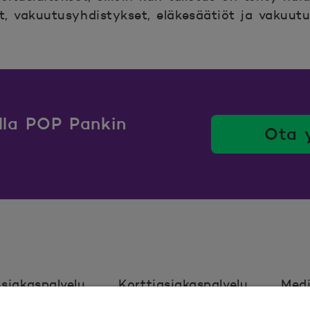
, vakuutusyhdistykset, eläkesäätiöt ja vakuut
ulla POP Pankin
Ota 
siakaspalvelu
Korttiasiakaspalvelu
Medi