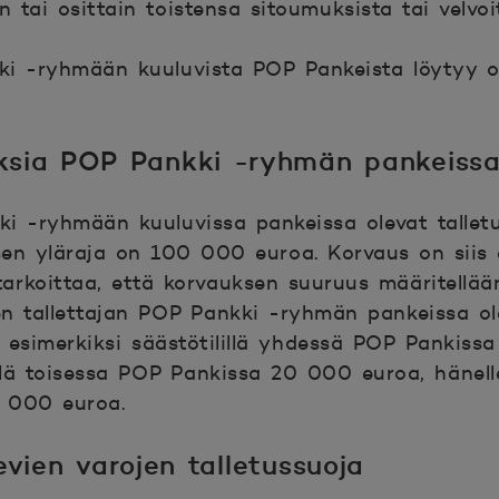
tai osittain toistensa sitoumuksista tai velvoit
ki -ryhmään kuuluvista POP Pankeista löytyy o
uksia POP Pankki -ryhmän pankeiss
i -ryhmään kuuluvissa pankeissa olevat tallet
sen yläraja on 100 000 euroa. Korvaus on siis
rkoittaa, että korvauksen suuruus määritellään
n tallettajan POP Pankki -ryhmän pankeissa ole
on esimerkiksi säästötilillä yhdessä POP Pankis
illä toisessa POP Pankissa 20 000 euroa, hänell
0 000 euroa.
levien varojen talletussuoja