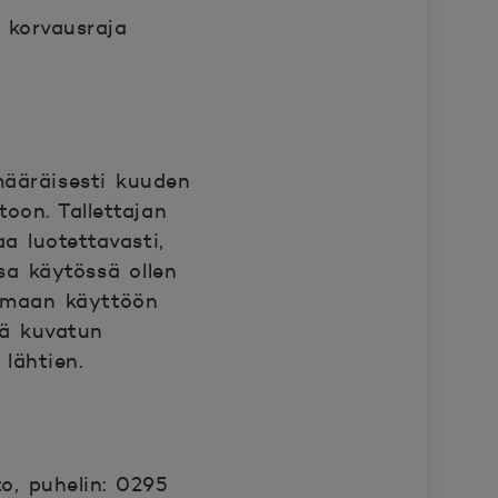
 korvausraja
ääräisesti kuuden
oon. Tallettajan
a luotettavasti,
sa käytössä ollen
 omaan käyttöön
lä kuvatun
lähtien.
o, puhelin: 0295