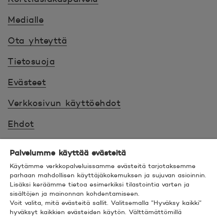
Medialle
Ota yhteyttä
Tietosuoja
Evästeet
Verkkosivun käyttöehdot
Ehdot
Turvallinen asiointi
Palvelumme käyttää evästeitä
Saavutettavuus
Käytämme verkkopalveluissamme evästeitä tarjotaksemme
parhaan mahdollisen käyttäjäkokemuksen ja sujuvan asioinnin.
Lisäksi keräämme tietoa esimerkiksi tilastointia varten ja
Hyödyllistä tietää
sisältöjen ja mainonnan kohdentamiseen.
Voit valita, mitä evästeitä sallit. Valitsemalla ”Hyväksy kaikki”
© 2026 POP Pankki,
Hevosenkenkä 3, 02600
hyväksyt kaikkien evästeiden käytön. Välttämättömillä