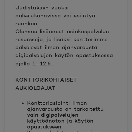
Uudistuksen vuoksi
palvelukanavissa voi esiintyä
ruuhkaa.
Olemme lisänneet asiakaspalvelun
resursseja, ja lisäksi konttorimme
palvelevat ilman ajanvarausta
digipalvelujen käytön opastuksessa
1.–12.6.
ajalla
.
KONTTORIKOHTAISET
AUKIOLOAJAT
Konttoriasiointi ilman
ajanvarausta on tarkoitettu
vain digipalvelujen
käyttöönoton ja käytön
opastukseen
.