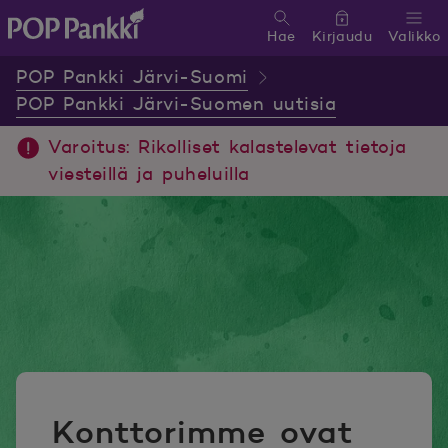
Hae
Kirjaudu
Valikko
POP Pankki, etusivulle
POP Pankki Järvi-Suomi
POP Pankki Järvi-Suomen uutisia
Varoitus: Rikolliset kalastelevat tietoja
viesteillä ja puheluilla
Konttorimme ovat