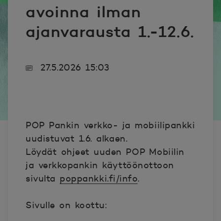
avoinna ilman
ajanvarausta 1.-12.6.
27.5.2026 15:03
POP Pankin verkko- ja mobiilipankki
uudistuvat 1.6. alkaen.
Löydät ohjeet uuden POP Mobiilin
ja verkkopankin käyttöönottoon
sivulta
poppankki.fi/info
.
Sivulle on koottu: