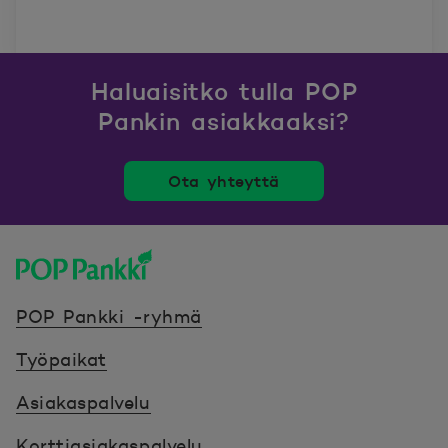
Haluaisitko tulla POP
Pankin asiakkaaksi?
Ota yhteyttä
POP Pankki, etusivulle
POP Pankki -ryhmä
Työpaikat
Asiakaspalvelu
Korttiasiakaspalvelu