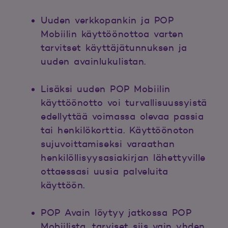
Uuden verkkopankin ja POP
Mobiilin käyttöönottoa varten
tarvitset käyttäjätunnuksen ja
uuden avainlukulistan.
Lisäksi uuden POP Mobiilin
käyttöönotto voi turvallisuussyistä
edellyttää voimassa olevaa passia
tai henkilökorttia. Käyttöönoton
sujuvoittamiseksi varaathan
henkilöllisyysasiakirjan lähettyville
ottaessasi uusia palveluita
käyttöön.
POP Avain löytyy jatkossa POP
Mobiilista, tarviset siis vain yhden