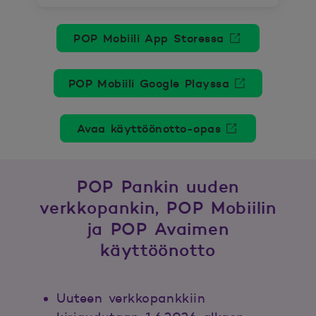
POP Mobiili App Storessa
Avautuu uuteen ikkunaan.
POP Mobiili Google Playssa
Avautuu uuteen ikkunaan.
Avaa käyttöönotto-opas
Avautuu uuteen ikkunaan.
POP Pankin uuden
verkkopankin, POP Mobiilin
ja POP Avaimen
käyttöönotto
Uuteen verkkopankkiin