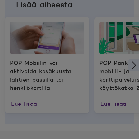
Lisää aiheesta
POP Mobiilin voi
POP Pankin v
aktivoida kesäkuusta
mobiili- ja
lähtien passilla tai
korttipalvelui
henkilökortilla
käyttökatko 2
1.6.2026
Lue lisää
Lue lisää