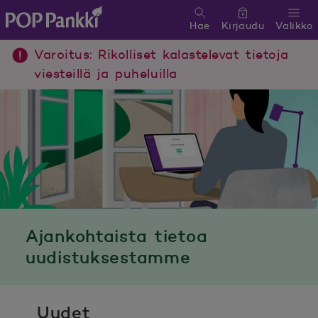
Hae
Kirjaudu
Valikko
POP Pankki, etusivulle
Varoitus: Rikolliset kalastelevat tietoja
viesteillä ja puheluilla
Ajankohtaista tietoa
uudistuksestamme
Uudet