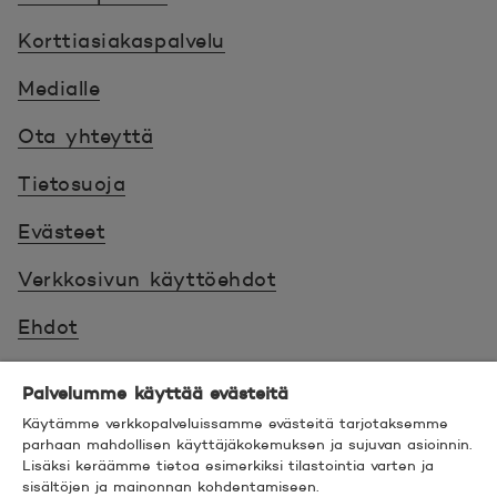
Korttiasiakaspalvelu
Medialle
Ota yhteyttä
Tietosuoja
Evästeet
Verkkosivun käyttöehdot
Ehdot
Turvallinen asiointi
Palvelumme käyttää evästeitä
Saavutettavuus
Käytämme verkkopalveluissamme evästeitä tarjotaksemme
parhaan mahdollisen käyttäjäkokemuksen ja sujuvan asioinnin.
Lisäksi keräämme tietoa esimerkiksi tilastointia varten ja
Hyödyllistä tietää
sisältöjen ja mainonnan kohdentamiseen.