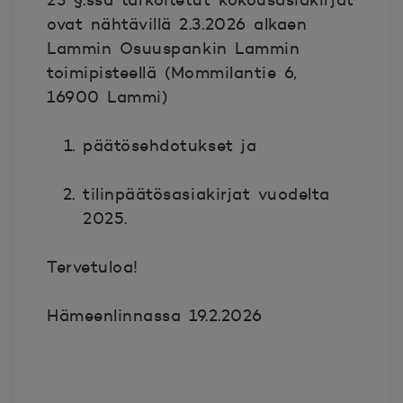
23 §:ssä tarkoitetut kokousasiakirjat
ovat nähtävillä 2.3.2026 alkaen
Lammin Osuuspankin Lammin
toimipisteellä (Mommilantie 6,
16900 Lammi)
päätösehdotukset ja
tilinpäätösasiakirjat vuodelta
2025.
Tervetuloa!
Hämeenlinnassa 19.2.2026