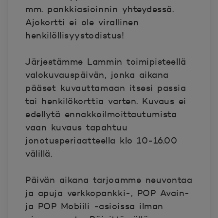
mm. pankkiasioinnin yhteydessä.
Ajokortti ei ole virallinen
henkilöllisyystodistus!
Järjestämme Lammin toimipisteellä
valokuvauspäivän, jonka aikana
pääset kuvauttamaan itsesi passia
tai henkilökorttia varten. Kuvaus ei
edellytä ennakkoilmoittautumista
vaan kuvaus tapahtuu
jonotusperiaatteella klo 10-16.00
välillä.
Päivän aikana tarjoamme neuvontaa
ja apuja verkkopankki-, POP Avain-
ja POP Mobiili -asioissa ilman