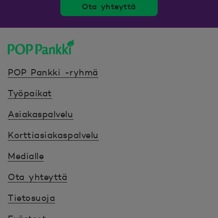
Ota yhteyttä
POP Pankki, etusivulle
POP Pankki -ryhmä
Työpaikat
Asiakaspalvelu
Korttiasiakaspalvelu
Medialle
Ota yhteyttä
Tietosuoja