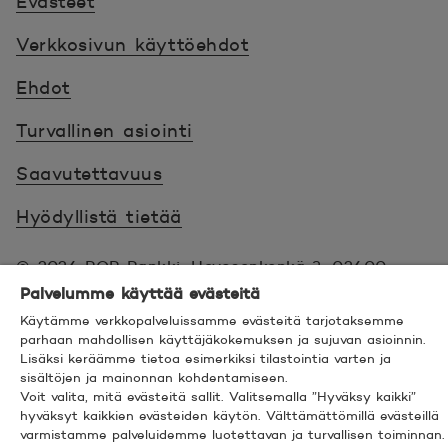
Evästeet
Verkkosivun käyttöehdot
Ehdot
Turvallinen asiointi
Saavutettavuus
Hyödyllistä tietää
© 2026 POP Pankki,
Hevosenkenkä 3, 02600
ESPOO
Palvelumme käyttää evästeitä
Käytämme verkkopalveluissamme evästeitä tarjotaksemme
parhaan mahdollisen käyttäjäkokemuksen ja sujuvan asioinnin.
Lisäksi keräämme tietoa esimerkiksi tilastointia varten ja
sisältöjen ja mainonnan kohdentamiseen.
Voit valita, mitä evästeitä sallit. Valitsemalla ”Hyväksy kaikki”
hyväksyt kaikkien evästeiden käytön. Välttämättömillä evästeillä
Seuraa meitä sosiaalisessa mediassa
Linkedin
Avautuu uuteen ikkunaan.
Facebook
Avautuu uuteen ikkunaan.
Instagram
Avautuu uuteen ikkunaan.
YouTube
Avautuu uuteen ikkunaan.
varmistamme palveluidemme luotettavan ja turvallisen toiminnan.