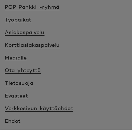
POP Pankki, etusivulle
POP Pankki -ryhmä
Työpaikat
Asiakaspalvelu
Korttiasiakaspalvelu
Medialle
Ota yhteyttä
Tietosuoja
Evästeet
Verkkosivun käyttöehdot
Ehdot