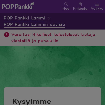
Hae
Kirjaudu
Valikko
POP Pankki, etusivulle
POP Pankki Lammi
POP Pankki Lammin uutisia
Varoitus: Rikolliset kalastelevat tietoja
viesteillä ja puheluilla
Kysyimme