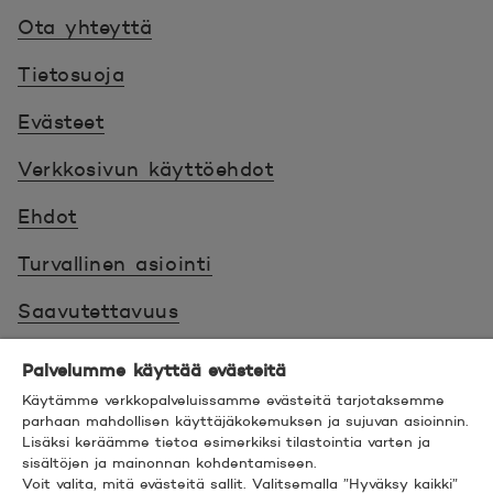
Ota yhteyttä
Tietosuoja
Evästeet
Verkkosivun käyttöehdot
Ehdot
Turvallinen asiointi
Saavutettavuus
Hyödyllistä tietää
Palvelumme käyttää evästeitä
Käytämme verkkopalveluissamme evästeitä tarjotaksemme
© 2026 POP Pankki,
Hevosenkenkä 3, 02600
parhaan mahdollisen käyttäjäkokemuksen ja sujuvan asioinnin.
ESPOO
Lisäksi keräämme tietoa esimerkiksi tilastointia varten ja
sisältöjen ja mainonnan kohdentamiseen.
Voit valita, mitä evästeitä sallit. Valitsemalla ”Hyväksy kaikki”