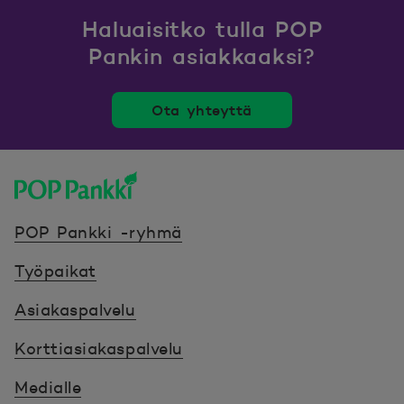
Haluaisitko tulla POP
Pankin asiakkaaksi?
Ota yhteyttä
POP Pankki, etusivulle
POP Pankki -ryhmä
Työpaikat
Asiakaspalvelu
Korttiasiakaspalvelu
Medialle