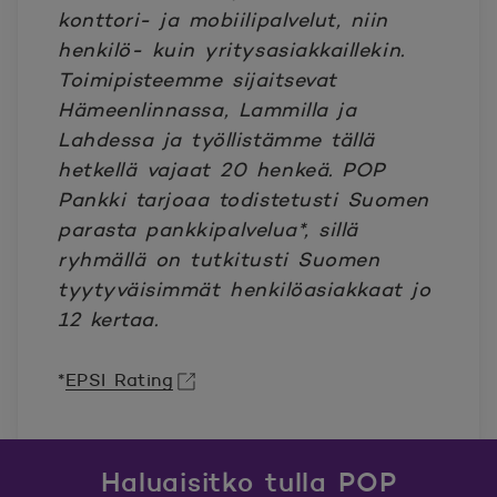
konttori- ja mobiilipalvelut, niin
henkilö- kuin yritysasiakkaillekin.
Toimipisteemme sijaitsevat
Hämeenlinnassa, Lammilla ja
Lahdessa ja työllistämme tällä
hetkellä vajaat 20 henkeä. POP
Pankki tarjoaa todistetusti Suomen
parasta pankkipalvelua*, sillä
ryhmällä on tutkitusti Suomen
tyytyväisimmät henkilöasiakkaat jo
12 kertaa.
*
EPSI Rating
Avautuu uuteen ikkunaan.
Haluaisitko tulla POP