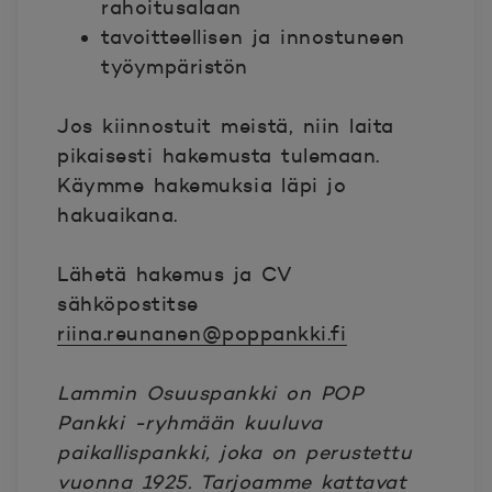
rahoitusalaan
tavoitteellisen ja innostuneen
työympäristön
Jos kiinnostuit meistä, niin laita
pikaisesti hakemusta tulemaan.
Käymme hakemuksia läpi jo
hakuaikana.
Lähetä hakemus ja CV
sähköpostitse
riina.reunanen@poppankki.fi
Lammin Osuuspankki on POP
Pankki -ryhmään kuuluva
paikallispankki, joka on perustettu
vuonna 1925. Tarjoamme kattavat